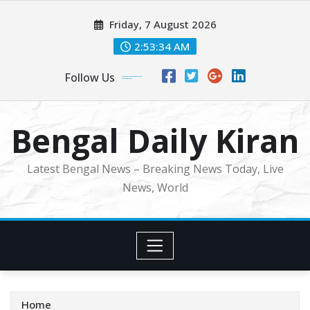
Skip
Friday, 7 August 2026
to
content
2:53:35 AM
Follow Us
Bengal Daily Kiran
Latest Bengal News – Breaking News Today, Live
News, World
Home