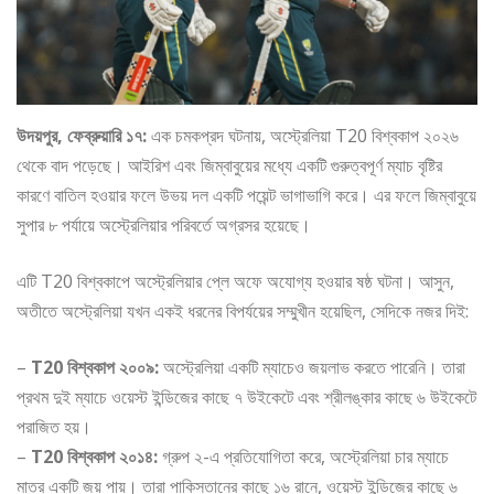
উদয়পুর, ফেব্রুয়ারি ১৭:
এক চমকপ্রদ ঘটনায়, অস্ট্রেলিয়া T20 বিশ্বকাপ ২০২৬
থেকে বাদ পড়েছে। আইরিশ এবং জিম্বাবুয়ের মধ্যে একটি গুরুত্বপূর্ণ ম্যাচ বৃষ্টির
কারণে বাতিল হওয়ার ফলে উভয় দল একটি পয়েন্ট ভাগাভাগি করে। এর ফলে জিম্বাবুয়ে
সুপার ৮ পর্যায়ে অস্ট্রেলিয়ার পরিবর্তে অগ্রসর হয়েছে।
এটি T20 বিশ্বকাপে অস্ট্রেলিয়ার প্লে অফে অযোগ্য হওয়ার ষষ্ঠ ঘটনা। আসুন,
অতীতে অস্ট্রেলিয়া যখন একই ধরনের বিপর্যয়ের সম্মুখীন হয়েছিল, সেদিকে নজর দিই:
–
T20 বিশ্বকাপ ২০০৯:
অস্ট্রেলিয়া একটি ম্যাচেও জয়লাভ করতে পারেনি। তারা
প্রথম দুই ম্যাচে ওয়েস্ট ইন্ডিজের কাছে ৭ উইকেটে এবং শ্রীলঙ্কার কাছে ৬ উইকেটে
পরাজিত হয়।
–
T20 বিশ্বকাপ ২০১৪:
গ্রুপ ২-এ প্রতিযোগিতা করে, অস্ট্রেলিয়া চার ম্যাচে
মাত্র একটি জয় পায়। তারা পাকিস্তানের কাছে ১৬ রানে, ওয়েস্ট ইন্ডিজের কাছে ৬