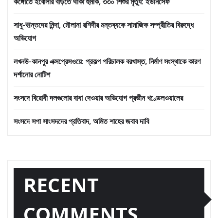
কঙ্গোতে ইবোলার বাড়তে থাকা হুমকি, ৩৩০ শিশুর মৃত্যু: ইউনিসেফ
সাধু-सন্তদের নিন্দা, মৌলানা রশিদীর মন্তব্যকে সামাজিক সম্প্রীতির বিরুদ্ধে
অভিযোগ
লখনউ-কানপুর এক্সপ্রেসওয়ে: প্রকল্প পরিচালক বরখাস্ত, নির্মাণ সংস্থাকে কারণ
দর্শানোর নোটিশ
সংসদে বিরোধী দলগুলোর বাধা দেওয়ার অভিযোগ প্রভীন খণ্ডেলওয়ালের
সংসদে সপা সাংসদদের প্রতিবাদ, অমিত শাহের জবাব দাবি
RECENT
COMMENTS