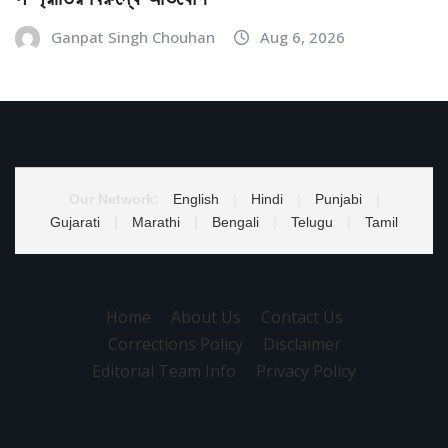
Ganpat Singh Chouhan
Aug 6, 2026
Our Network:
English
|
Hindi
|
Punjabi
|
Gujarati
|
Marathi
|
Bengali
|
Telugu
|
Tamil
Home
About Us
Contact Us
Corrections Policy
Disclaimer
Editorial Team Info
Privacy Policy