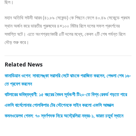
ছিল।
মহান অতিথি সউদী আরব (৪১.৮৯ সেকেন্ড) কে পিছনে ফেলে ৪০.৪৯ সেকেন্ডে প্রথম
স্থান অর্জন করে ভারতীয় পুরুষদের ৪×১০০ মিটার রিলে দলের সফল প্রদর্শনের
সমাপ্তি ঘটে। এতে অংশগ্রহণকারী ৫টি দলের মধ্যে, কেবল ২টি শেষ পর্যন্ত রিলে
দৌড় শুরু করে।
Related News
কানাডিয়ান ওপেন: সাবালেঙ্কা সরাসরি সেটে ঝাংকে পরাজিত করলেন, পেগুলা শেষ ১৬-
তে প্রবেশ করলেন
বাটলারের ভবিষ্যদ্বাণী: ১৫ বছরের বৈভব সূর্যবংশী টি২০-তে বিশ্ব রেকর্ড গড়তে পারে
এফসি বার্সেলোনার গোলকিপার টের স্টেগেনকে সাইন করলো এফসি আজাক্স
কমনওয়েলথ গেমস: ৭০ স্বর্ণপদক নিয়ে অস্ট্রেলিয়া নম্বর-১, ভারত চতুর্থ স্থানে