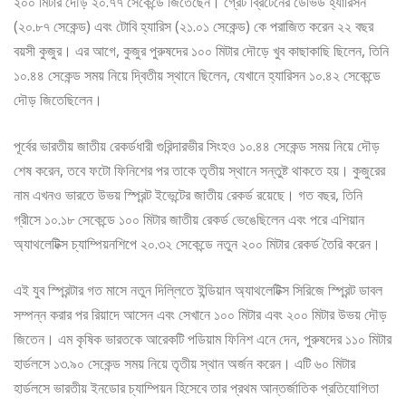
২০০ মিটার দৌড় ২০.৭৭ সেকেন্ডে জিতেছেন। গ্রেট ব্রিটেনের ডেভিড হ্যারিসন
(২০.৮৭ সেকেন্ড) এবং টোবি হ্যারিস (২১.০১ সেকেন্ড) কে পরাজিত করেন ২২ বছর
বয়সী কুজুর। এর আগে, কুজুর পুরুষদের ১০০ মিটার দৌড়ে খুব কাছাকাছি ছিলেন, তিনি
১০.৪৪ সেকেন্ড সময় নিয়ে দ্বিতীয় স্থানে ছিলেন, যেখানে হ্যারিসন ১০.৪২ সেকেন্ডে
দৌড় জিতেছিলেন।
পূর্বের ভারতীয় জাতীয় রেকর্ডধারী গুরিন্দারভীর সিংহও ১০.৪৪ সেকেন্ড সময় নিয়ে দৌড়
শেষ করেন, তবে ফটো ফিনিশের পর তাকে তৃতীয় স্থানে সন্তুষ্ট থাকতে হয়। কুজুরের
নাম এখনও ভারতে উভয় স্প্রিন্ট ইভেন্টের জাতীয় রেকর্ড রয়েছে। গত বছর, তিনি
গ্রীসে ১০.১৮ সেকেন্ডে ১০০ মিটার জাতীয় রেকর্ড ভেঙেছিলেন এবং পরে এশিয়ান
অ্যাথলেটিক্স চ্যাম্পিয়নশিপে ২০.৩২ সেকেন্ডে নতুন ২০০ মিটার রেকর্ড তৈরি করেন।
এই যুব স্প্রিন্টার গত মাসে নতুন দিল্লিতে ইন্ডিয়ান অ্যাথলেটিক্স সিরিজে স্প্রিন্ট ডাবল
সম্পন্ন করার পর রিয়াদে আসেন এবং সেখানে ১০০ মিটার এবং ২০০ মিটার উভয় দৌড়
জিতেন। এম কৃষিক ভারতকে আরেকটি পডিয়াম ফিনিশ এনে দেন, পুরুষদের ১১০ মিটার
হার্ডলসে ১৩.৯০ সেকেন্ড সময় নিয়ে তৃতীয় স্থান অর্জন করেন। এটি ৬০ মিটার
হার্ডলসে ভারতীয় ইনডোর চ্যাম্পিয়ন হিসেবে তার প্রথম আন্তর্জাতিক প্রতিযোগিতা