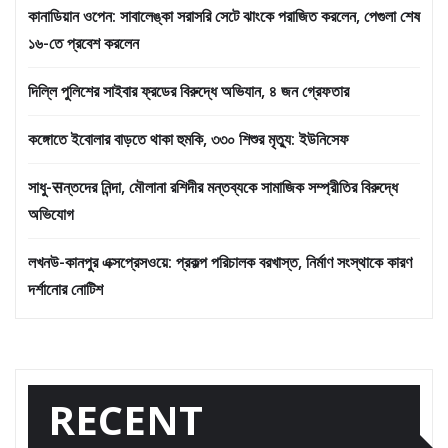
কানাডিয়ান ওপেন: সাবালেঙ্কা সরাসরি সেটে ঝাংকে পরাজিত করলেন, পেগুলা শেষ
১৬-তে প্রবেশ করলেন
দিল্লি পুলিশের সাইবার ফ্রডের বিরুদ্ধে অভিযান, ৪ জন গ্রেফতার
কঙ্গোতে ইবোলার বাড়তে থাকা হুমকি, ৩৩০ শিশুর মৃত্যু: ইউনিসেফ
সাধু-सন্তদের নিন্দা, মৌলানা রশিদীর মন্তব্যকে সামাজিক সম্প্রীতির বিরুদ্ধে
অভিযোগ
লখনউ-কানপুর এক্সপ্রেসওয়ে: প্রকল্প পরিচালক বরখাস্ত, নির্মাণ সংস্থাকে কারণ
দর্শানোর নোটিশ
RECENT