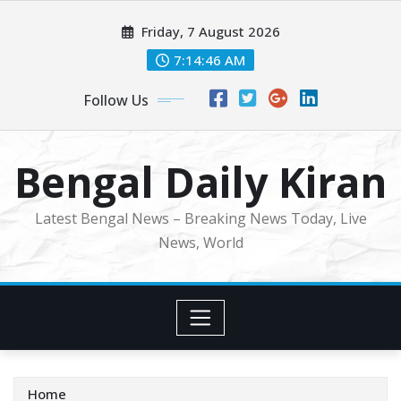
Skip
Friday, 7 August 2026
to
content
7:14:47 AM
Follow Us
Bengal Daily Kiran
Latest Bengal News – Breaking News Today, Live
News, World
Home