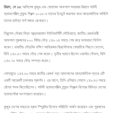
রিয়াদ, মে ১৬:
আনিমেষ কুজুর এবং মোহাম্মদ আফসাল শুক্রবার রিয়াদে সউদী
অ্যাথলেটিক্স গ্র্যান্ড প্রিক্স ২০২৬-এ তাদের ইভেন্টে জয়লাভ করে আন্তর্জাতিক সার্কিটে
তাদের দুর্দান্ত ফর্ম বজায় রেখেছেন।
প্রিন্সেস নৌরাহ বিন্ত আব্দুলরহমান ইউনিভার্সিটি স্টেডিয়ামে, জাতীয় রেকর্ডধারী
আফসাল পুরুষদের ৮০০ মিটার দৌড় ১:৪৮.২৪ সময়ে শেষ করে অসাধারণ ফিনিশ
করেন। ভারতীয় দৌড়বিদ দক্ষিণ আফ্রিকার ক্রিস্টোফার সোয়ার্টকে পিছনে ফেলেন,
যিনি ১:৪৮.৫০ সময়ে দৌড় শেষ করেন। তৃতীয় স্থানে ছিলেন ওয়ার্নার গৌভস, যিনি
১:৪৮.৭৫ সময়ে দৌড় সম্পন্ন করেন।
পোল্যান্ডে ১:৪৪.৯৩ সময়ে জাতীয় রেকর্ড গড়া আফসালের আন্তর্জাতিক স্তরে এটি
একটি আরেকটি চমৎকার প্রদর্শন। এর আগে, তিনি এশিয়ান গেমসে ১:৪৮.৪৩ সময়ে
রৌপ্য পদক জিতেছিলেন। সউদী অ্যাথলেটিক্স গ্র্যান্ড প্রিক্সে বিশ্বের বিভিন্ন দেশের
অ্যাথলেটরা অংশগ্রহণ করেছেন।
কুজুর দেশের সবচেয়ে দ্রুত স্প্রিন্টার হিসেবে পরিচিতি অর্জন করেছেন এবং পুরুষদের