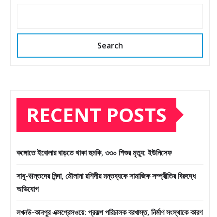
Search
RECENT POSTS
কঙ্গোতে ইবোলার বাড়তে থাকা হুমকি, ৩৩০ শিশুর মৃত্যু: ইউনিসেফ
সাধু-सন্তদের নিন্দা, মৌলানা রশিদীর মন্তব্যকে সামাজিক সম্প্রীতির বিরুদ্ধে
অভিযোগ
লখনউ-কানপুর এক্সপ্রেসওয়ে: প্রকল্প পরিচালক বরখাস্ত, নির্মাণ সংস্থাকে কারণ