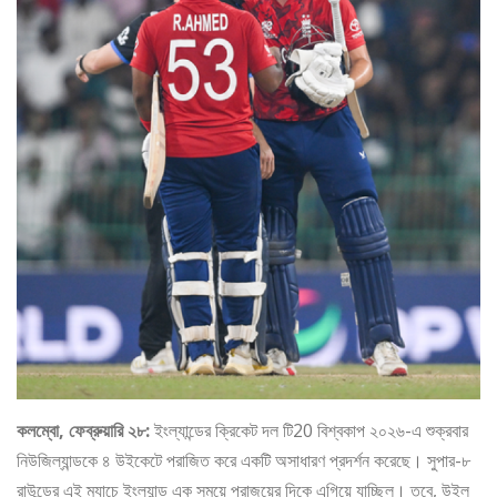
কলম্বো, ফেব্রুয়ারি ২৮:
ইংল্যান্ডের ক্রিকেট দল টি20 বিশ্বকাপ ২০২৬-এ শুক্রবার
নিউজিল্যান্ডকে ৪ উইকেটে পরাজিত করে একটি অসাধারণ প্রদর্শন করেছে। সুপার-৮
রাউন্ডের এই ম্যাচে ইংল্যান্ড এক সময়ে পরাজয়ের দিকে এগিয়ে যাচ্ছিল। তবে, উইল