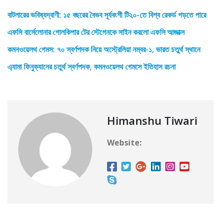
বাটলারের ভবিষ্যদ্বাণী: ১৫ বছরের বৈভব সূর্যবংশী টি২০-তে বিশ্ব রেকর্ড গড়তে পারে
এফসি বার্সেলোনার গোলকিপার টের স্টেগেনকে সাইন করলো এফসি আজাক্স
কমনওয়েলথ গেমস: ৭০ স্বর্ণপদক নিয়ে অস্ট্রেলিয়া নম্বর-১, ভারত চতুর্থ স্থানে
এ্যামা ফিনুক্যানের চতুর্থ স্বর্ণপদক, কমনওয়েলথ গেমসে ইতিহাস রচনা
Himanshu Tiwari
Website: