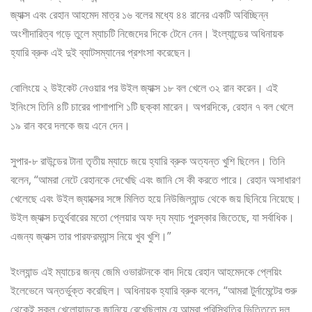
জ্যাক্স এবং রেহান আহমেদ মাত্র ১৬ বলের মধ্যে ৪৪ রানের একটি অবিচ্ছিন্ন
অংশীদারিত্ব গড়ে তুলে ম্যাচটি নিজেদের দিকে টেনে নেন। ইংল্যান্ডের অধিনায়ক
হ্যারি ব্রুক এই দুই ব্যাটসম্যানের প্রশংসা করেছেন।
বোলিংয়ে ২ উইকেট নেওয়ার পর উইল জ্যাক্স ১৮ বল খেলে ৩২ রান করেন। এই
ইনিংসে তিনি ৪টি চারের পাশাপাশি ১টি ছক্কা মারেন। অপরদিকে, রেহান ৭ বল খেলে
১৯ রান করে দলকে জয় এনে দেন।
সুপার-৮ রাউন্ডের টানা তৃতীয় ম্যাচে জয়ে হ্যারি ব্রুক অত্যন্ত খুশি ছিলেন। তিনি
বলেন, “আমরা নেটে রেহানকে দেখেছি এবং জানি সে কী করতে পারে। রেহান অসাধারণ
খেলেছে এবং উইল জ্যাক্সের সঙ্গে মিলিত হয়ে নিউজিল্যান্ড থেকে জয় ছিনিয়ে নিয়েছে।
উইল জ্যাক্স চতুর্থবারের মতো প্লেয়ার অফ দ্য ম্যাচ পুরস্কার জিতেছে, যা সর্বাধিক।
এজন্য জ্যাক্স তার পারফরম্যান্স নিয়ে খুব খুশি।”
ইংল্যান্ড এই ম্যাচের জন্য জেমি ওভারটনকে বাদ দিয়ে রেহান আহমেদকে প্লেয়িং
ইলেভেনে অন্তর্ভুক্ত করেছিল। অধিনায়ক হ্যারি ব্রুক বলেন, “আমরা টুর্নামেন্টের শুরু
থেকেই সকল খেলোয়াড়কে জানিয়ে রেখেছিলাম যে আমরা পরিস্থিতির ভিত্তিতে দল