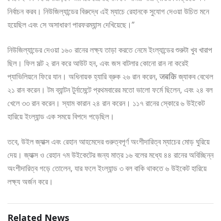
নির্বাচন করব। নিউজিল্যান্ডের বিরুদ্ধে এই ম্যাচে রেহানকে সুযোগ দেওয়া উচিত মনে
হয়েছিল এবং সে অসাধারণ পারফরম্যান্স দেখিয়েছে।”
নিউজিল্যান্ডের দেওয়া ১৬০ রানের লক্ষ্য তাড়া করতে নেমে ইংল্যান্ডের শুরুটা খুব খারাপ
ছিল। ফিল সল্ট ২ রান করে আউট হন, এবং জস বাটলার কোনো রান না করেই
প্যাভিলিয়নে ফিরে যান। অধিনায়ক হ্যারি ব্রুক ২৬ রান করেন, जबकि জ্যাকব বেথেল
২১ রান করেন। টম ব্যান্টন টুর্নামেন্টে প্রথমবারের মতো ভালো ফর্মে ছিলেন, এবং ২৪ বল
খেলে ৩৩ রান করেন। স্যাম কারান ২৪ রান করেন। ১১৭ রানের স্কোরে ৬ উইকেট
হারিয়ে ইংল্যান্ড এক সময়ে বিপদে পড়েছিল।
তবে, উইল জ্যাক্স এবং রেহান আহমেদের গুরুত্বপূর্ণ অংশীদারিত্ব ম্যাচের মোড় ঘুরিয়ে
দেয়। জ্যাক্স ও রেহান ৭ম উইকেটের জন্য মাত্র ১৬ বলের মধ্যে ৪৪ রানের অবিচ্ছিন্ন
অংশীদারিত্ব গড়ে তোলেন, যার ফলে ইংল্যান্ড ৩ বল বাকি থাকতে ৬ উইকেট হারিয়ে
লক্ষ্য অর্জন করে।
Related News