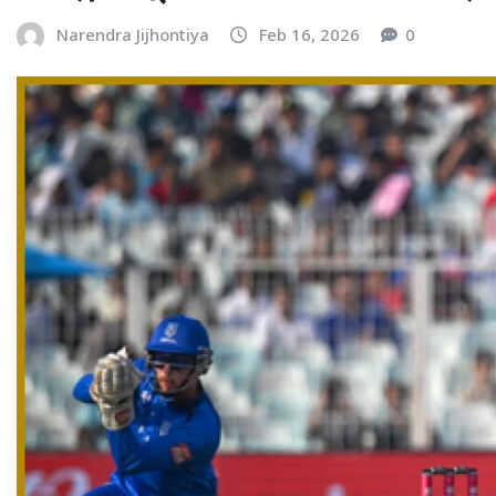
Narendra Jijhontiya
Feb 16, 2026
0