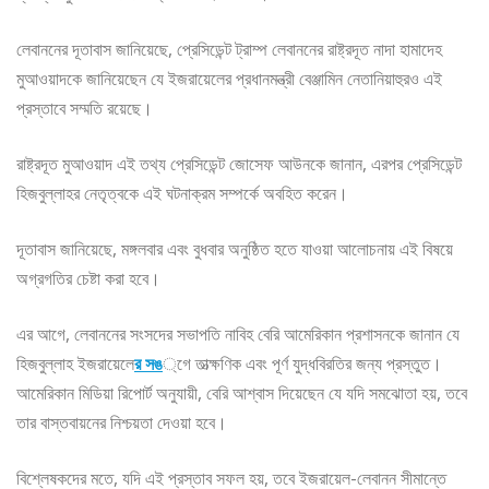
লেবাননের দূতাবাস জানিয়েছে, প্রেসিডেন্ট ট্রাম্প লেবাননের রাষ্ট্রদূত নাদা হামাদেহ
মুআওয়াদকে জানিয়েছেন যে ইজরায়েলের প্রধানমন্ত্রী বেঞ্জামিন নেতানিয়াহুরও এই
প্রস্তাবে সম্মতি রয়েছে।
রাষ্ট্রদূত মুআওয়াদ এই তথ্য প্রেসিডেন্ট জোসেফ আউনকে জানান, এরপর প্রেসিডেন্ট
হিজবুল্লাহর নেতৃত্বকে এই ঘটনাক্রম সম্পর্কে অবহিত করেন।
দূতাবাস জানিয়েছে, মঙ্গলবার এবং বুধবার অনুষ্ঠিত হতে যাওয়া আলোচনায় এই বিষয়ে
অগ্রগতির চেষ্টা করা হবে।
এর আগে, লেবাননের সংসদের সভাপতি নাবিহ বেরি আমেরিকান প্রশাসনকে জানান যে
হিজবুল্লাহ ইজরায়েলে
র সঙ
্গে তাত্ক্ষণিক এবং পূর্ণ যুদ্ধবিরতির জন্য প্রস্তুত।
আমেরিকান মিডিয়া রিপোর্ট অনুযায়ী, বেরি আশ্বাস দিয়েছেন যে যদি সমঝোতা হয়, তবে
তার বাস্তবায়নের নিশ্চয়তা দেওয়া হবে।
বিশ্লেষকদের মতে, যদি এই প্রস্তাব সফল হয়, তবে ইজরায়েল-লেবানন সীমান্তে