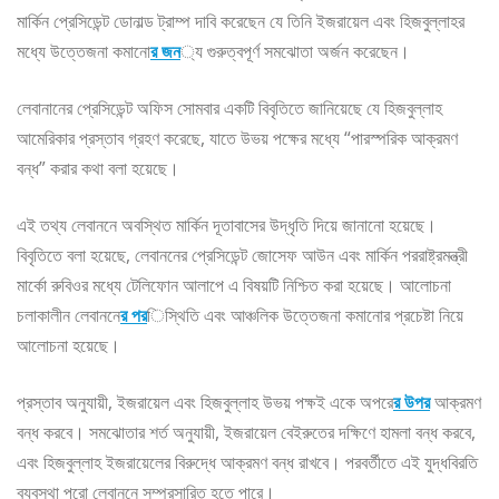
মার্কিন প্রেসিডেন্ট ডোনাল্ড ট্রাম্প দাবি করেছেন যে তিনি ইজরায়েল এবং হিজবুল্লাহর
মধ্যে উত্তেজনা কমানো
র জন
্য গুরুত্বপূর্ণ সমঝোতা অর্জন করেছেন।
লেবানানের প্রেসিডেন্ট অফিস সোমবার একটি বিবৃতিতে জানিয়েছে যে হিজবুল্লাহ
আমেরিকার প্রস্তাব গ্রহণ করেছে, যাতে উভয় পক্ষের মধ্যে “পারস্পরিক আক্রমণ
বন্ধ” করার কথা বলা হয়েছে।
এই তথ্য লেবাননে অবস্থিত মার্কিন দূতাবাসের উদ্ধৃতি দিয়ে জানানো হয়েছে।
বিবৃতিতে বলা হয়েছে, লেবাননের প্রেসিডেন্ট জোসেফ আউন এবং মার্কিন পররাষ্ট্রমন্ত্রী
মার্কো রুবিওর মধ্যে টেলিফোন আলাপে এ বিষয়টি নিশ্চিত করা হয়েছে। আলোচনা
চলাকালীন লেবাননে
র পর
িস্থিতি এবং আঞ্চলিক উত্তেজনা কমানোর প্রচেষ্টা নিয়ে
আলোচনা হয়েছে।
প্রস্তাব অনুযায়ী, ইজরায়েল এবং হিজবুল্লাহ উভয় পক্ষই একে অপরে
র উপর
আক্রমণ
বন্ধ করবে। সমঝোতার শর্ত অনুযায়ী, ইজরায়েল বেইরুতের দক্ষিণে হামলা বন্ধ করবে,
এবং হিজবুল্লাহ ইজরায়েলের বিরুদ্ধে আক্রমণ বন্ধ রাখবে। পরবর্তীতে এই যুদ্ধবিরতি
ব্যবস্থা পুরো লেবাননে সম্প্রসারিত হতে পারে।