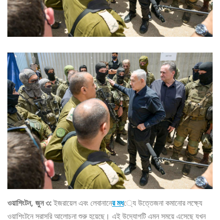
ওয়াশিংটন, জুন ৩:
ইজরায়েল এবং লেবানানে
র মধ
্যে উত্তেজনা কমানোর লক্ষ্যে
ওয়াশিংটনে সরাসরি আলোচনা শুরু হয়েছে। এই উদ্যোগটি এমন সময়ে এসেছে যখন