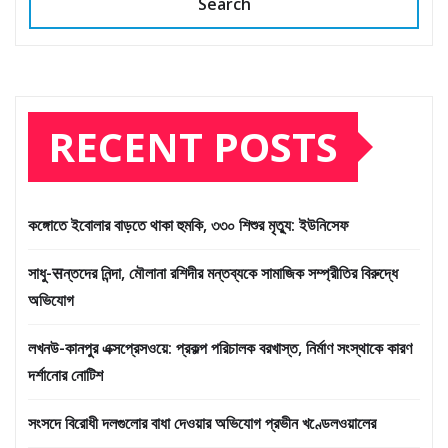
Search
RECENT POSTS
কঙ্গোতে ইবোলার বাড়তে থাকা হুমকি, ৩৩০ শিশুর মৃত্যু: ইউনিসেফ
সাধু-सন্তদের নিন্দা, মৌলানা রশিদীর মন্তব্যকে সামাজিক সম্প্রীতির বিরুদ্ধে
অভিযোগ
লখনউ-কানপুর এক্সপ্রেসওয়ে: প্রকল্প পরিচালক বরখাস্ত, নির্মাণ সংস্থাকে কারণ
দর্শানোর নোটিশ
সংসদে বিরোধী দলগুলোর বাধা দেওয়ার অভিযোগ প্রভীন খণ্ডেলওয়ালের