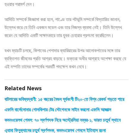
হওয়ার পরামর্শ দেন।
আদিতি সম্পর্কে জিজ্ঞাসা করা হলে, পাণ্ডে তার পটভূমি সম্পর্কে বিস্তারিত জানান,
উল্লেখ করে যে তিনি একজন মডেল এবং তার নিজস্ব ব্যবসা নেই। তিনি উল্লেখ
করেন যে আদিতি একটি সাক্ষাৎকারে তার যুবক চেহারার প্রশংসা করেছিলেন।
যখন ম্যাচটি চলছে, কিশানের পেশাদার ক্যারিয়ারের উপর আলোকপাতের সঙ্গে তার
ব্যক্তিগত জীবনের প্রতি আগ্রহ বাড়ছে। ভক্তরা অধীর আগ্রহে অপেক্ষা করছে যে
এই দম্পতি তাদের সম্পর্কের পরবর্তী পদক্ষেপ কখন নেবে।
Related News
বাটলারের ভবিষ্যদ্বাণী: ১৫ বছরের বৈভব সূর্যবংশী টি২০-তে বিশ্ব রেকর্ড গড়তে পারে
এফসি বার্সেলোনার গোলকিপার টের স্টেগেনকে সাইন করলো এফসি আজাক্স
কমনওয়েলথ গেমস: ৭০ স্বর্ণপদক নিয়ে অস্ট্রেলিয়া নম্বর-১, ভারত চতুর্থ স্থানে
এ্যামা ফিনুক্যানের চতুর্থ স্বর্ণপদক, কমনওয়েলথ গেমসে ইতিহাস রচনা