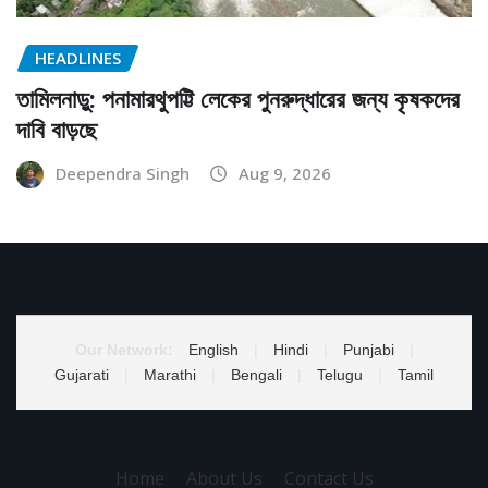
HEADLINES
তামিলনাড়ু: পনামারথুপট্টি লেকের পুনরুদ্ধারের জন্য কৃষকদের
দাবি বাড়ছে
Deependra Singh
Aug 9, 2026
Our Network:
English
|
Hindi
|
Punjabi
|
Gujarati
|
Marathi
|
Bengali
|
Telugu
|
Tamil
Home
About Us
Contact Us