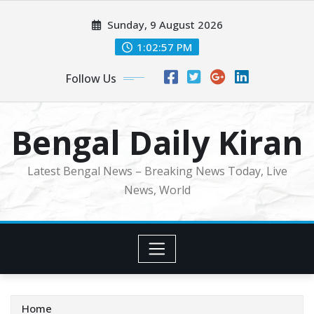
Skip
Sunday, 9 August 2026
to
content
1:02:58 PM
Follow Us
Bengal Daily Kiran
Latest Bengal News – Breaking News Today, Live
News, World
Home