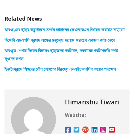
Related News
ঝারখণ্ডের ছাত্র আন্দোলনে সমর্থন জানালেন জেএলকেএম বিধায়ক জয়ারাম মাহাতো
বিজেপি এমএলসি প্রসাদ লাডের মন্তব্য: মনোজ জরাংগে একজন কর্মঠ নেতা
ঝারখন্ডে পেপার লিকের বিরুদ্ধে ছাত্রদের প্রতিবাদ, সরকারের প্রতিশ্রুতি স্পষ্ট:
সুখদেব ভগত
ইনস্টাগ্রামে শিশুদের যৌন শোষণের বিরুদ্ধে এনএইচআরসি’র কঠোর পদক্ষেপ
Himanshu Tiwari
Website: