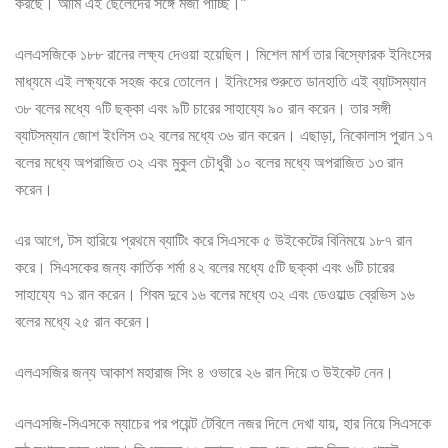
করছে। আমি এই ছেলেদের সঙ্গে মজা পাচ্ছি।”
এলএসজিকে ১৮৮ রানের লক্ষ্য দেওয়া হয়েছিল। মিশেল মার্শ তার বিস্ফোরক ইনিংসের
মাধ্যমে এই লক্ষ্যকে সহজ করে তোলেন। ইনিংসের শুরুতে ডানহাতি এই ব্যাটসম্যান
৩৮ বলের মধ্যে ৭টি ছক্কা এবং ৯টি চারের সাহায্যে ৯০ রান করেন। তার সঙ্গী
ব্যাটসম্যান জোশ ইংলিস ৩২ বলের মধ্যে ৩৬ রান করেন। এছাড়া, নিকোলাস পুরান ১৭
বলের মধ্যে অপরাজিত ৩২ এবং মুকুল চৌধুরী ১০ বলের মধ্যে অপরাজিত ১৩ রান
করেন।
এর আগে, টস হারিয়ে প্রথমে ব্যাটিং করে সিএসকে ৫ উইকেটের বিনিময়ে ১৮৭ রান
করে। সিএসকের জন্য কার্তিক শর্মা ৪২ বলের মধ্যে ৫টি ছক্কা এবং ৬টি চারের
সাহায্যে ৭১ রান করেন। শিবম দুবে ১৬ বলের মধ্যে ৩২ এবং ডেওয়াল্ড ব্রেভিস ১৬
বলের মধ্যে ২৫ রান করেন।
এলএসজির জন্য আকাশ মহারাজ সিং ৪ ওভারে ২৬ রান দিয়ে ৩ উইকেট নেন।
এলএসজি-সিএসকে ম্যাচের পর পয়েন্ট টেবিলে নজর দিলে দেখা যায়, হার নিয়ে সিএসকে