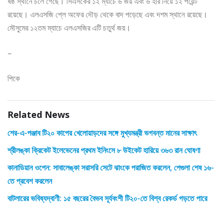
ষষ্ঠ স্থানে চলে গেছে। সিএসকের ১২ ম্যাচে ৬ জয় এবং ৬ হার নিয়ে ১২ পয়েন্ট
রয়েছে। এলএসজি প্লে অফের দৌড় থেকে বাদ পড়েছে এবং দশম স্থানে রয়েছে।
মৌসুমের ১২তম ম্যাচে এলএসজির এটি চতুর্থ জয়।
–
পিকে
Related News
শের-এ-পঞ্জাব টি২০ কাপের খেলোয়াড়দের সঙ্গে মুখ্যমন্ত্রী ভগবন্ত মানের সাক্ষাৎ
শ্রীলঙ্কা ক্রিকেট ইলেভেনের প্রথম ইনিংসে ৮ উইকেট হারিয়ে ৩৬৩ রান ঘোষণা
কানাডিয়ান ওপেন: সাবালেঙ্কা সরাসরি সেটে ঝাংকে পরাজিত করলেন, পেগুলা শেষ ১৬-
তে প্রবেশ করলেন
বাটলারের ভবিষ্যদ্বাণী: ১৫ বছরের বৈভব সূর্যবংশী টি২০-তে বিশ্ব রেকর্ড গড়তে পারে