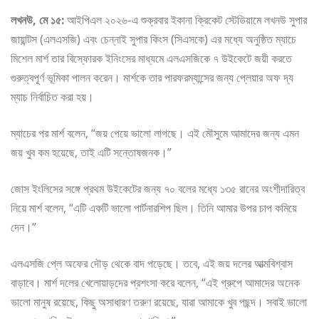
লখনউ, মে ১৫:
আইপিএল ২০২৬-এ শুক্রবার ইকানা ক্রিকেট স্টেডিয়ামে লখনউ সুপার
জায়ান্টস (এলএসজি) এবং চেন্নাই সুপার কিংস (সিএসকে) এর মধ্যে অনুষ্ঠিত ম্যাচে
মিশেল মার্শ তার বিস্ফোরক ইনিংসের মাধ্যমে এলএসজিকে ৭ উইকেটে জয়ী করতে
গুরুত্বপূর্ণ ভূমিকা পালন করেন। মার্শকে তার পারফরম্যান্সের জন্য প্লেয়ার অফ দ্য
ম্যাচ নির্বাচিত করা হয়।
ম্যাচের পর মার্শ বলেন, “জয় পেয়ে ভালো লাগছে। এই মৌসুমে আমাদের জন্য এমন
জয় খুব কম হয়েছে, তাই এটি সন্তোষজনক।”
জোস ইংলিসের সঙ্গে প্রথম উইকেটের জন্য ৭০ বলের মধ্যে ১৩৫ রানের অংশীদারিত্ব
নিয়ে মার্শ বলেন, “এটি একটি ভালো পার্টনারশিপ ছিল। তিনি আমার উপর চাপ কমিয়ে
দেন।”
এলএসজি প্লে অফের দৌড় থেকে বাদ পড়েছে। তবে, এই জয় দলের আত্মবিশ্বাস
বাড়াবে। মার্শ দলের খেলোয়াড়দের প্রশংসা করে বলেন, “এই গ্রুপে আমাদের অনেক
ভালো মানুষ রয়েছে, কিছু অসাধারণ তরুণ রয়েছে, যারা আমাকে খুব পছন্দ। সবাই ভালো