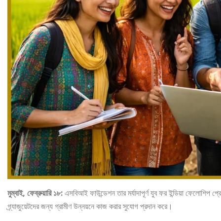
মুম্বাই, ফেব্রুয়ারি ১৮:
এসবিআই ফাউন্ডেশন তার মর্যাদাপূর্ণ যুব ফর ইন্ডিয়া ফেলোশিপ 
গ্র্যাজুয়েটদের জন্য গ্রামীণ উন্নয়নে কাজ করার সুযোগ প্রদান করে।