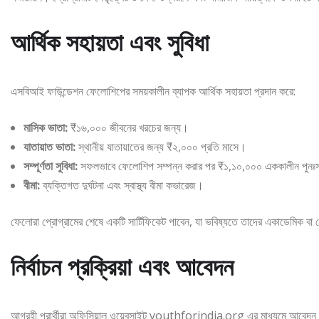
আর্থিক সহায়তা এবং সুবিধা
এসবিআই ফাউন্ডেশন ফেলোশিপের সময়কালীন ব্যাপক আর্থিক সহায়তা প্রদান করে:
মাসিক ভাতা:
₹১৬,০০০ জীবনের খরচের জন্য।
যাতায়াত ভাতা:
স্থানীয় যাতায়াতের জন্য ₹২,০০০ প্রতি মাসে।
সম্পূর্ণতা সুবিধা:
সফলভাবে ফেলোশিপ সম্পন্ন করার পর ₹১,১০,০০০ এককালীন পুনঃসা
বীমা:
ব্যক্তিগত দুর্ঘটনা এবং স্বাস্থ্য বীমা কভারেজ।
ফেলোরা প্রোগ্রামের শেষে একটি সার্টিফিকেট পাবেন, যা ভবিষ্যতে তাদের একাডেমিক বা প
নির্বাচন প্রক্রিয়া এবং আবেদন
আগ্রহী প্রার্থীরা অফিসিয়াল ওয়েবসাইট youthforindia.org এর মাধ্যমে আবেদন করতে প