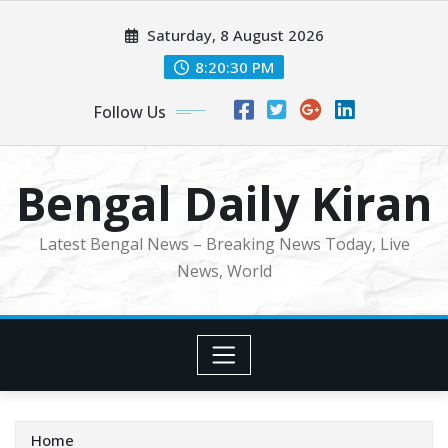
Skip
Saturday, 8 August 2026
to
content
8:20:32 PM
Follow Us
Bengal Daily Kiran
Latest Bengal News – Breaking News Today, Live
News, World
Home