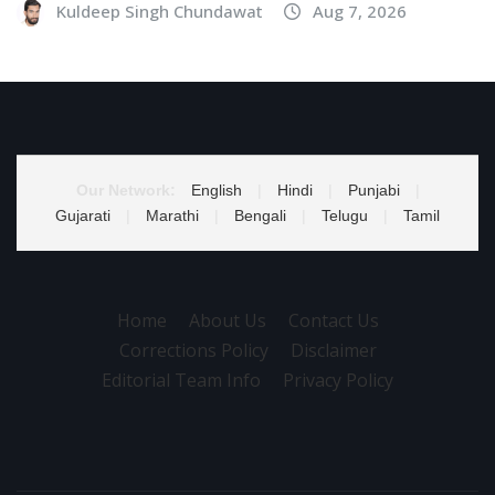
Kuldeep Singh Chundawat
Aug 7, 2026
Our Network:
English
|
Hindi
|
Punjabi
|
Gujarati
|
Marathi
|
Bengali
|
Telugu
|
Tamil
Home
About Us
Contact Us
Corrections Policy
Disclaimer
Editorial Team Info
Privacy Policy