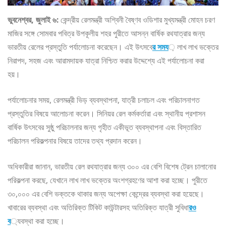
ভুবনেশ্বর, জুলাই ৬:
কেন্দ্রীয় রেলমন্ত্রী অশ্বিনী বৈষ্ণব ওডিশার মুখ্যমন্ত্রী মোহন চরণ
মাজির সঙ্গে সোমবার পবিত্র উপকূলীয় শহর পুরীতে আসন্ন বার্ষিক রথযাত্রার জন্য
ভারতীয় রেলের প্রস্তুতি পর্যালোচনা করেছেন। এই উৎসবে
র সময
় লাখ লাখ ভক্তের
নিরাপদ, সহজ এবং আরামদায়ক যাত্রা নিশ্চিত করার উদ্দেশ্যে এই পর্যালোচনা করা
হয়।
পর্যালোচনার সময়, রেলমন্ত্রী ভিড় ব্যবস্থাপনা, যাত্রী চলাচল এবং পরিচালনাগত
প্রস্তুতির বিষয়ে আলোচনা করেন। সিনিয়র রেল কর্মকর্তারা এবং স্থানীয় প্রশাসন
বার্ষিক উৎসবের সুষ্ঠু পরিচালনার জন্য গৃহীত একীভূত ব্যবস্থাপনা এবং বিস্তারিত
পরিচালন পরিকল্পনার বিষয়ে তাদের তথ্য প্রদান করেন।
অধিকারীরা জানান, ভারতীয় রেল রথযাত্রার জন্য ৩০০ এর বেশি বিশেষ ট্রেন চালানোর
পরিকল্পনা করছে, যেখানে লাখ লাখ ভক্তের অংশগ্রহণের আশা করা হচ্ছে। পুরীতে
৩০,০০০ এর বেশি ভক্তকে থাকার জন্য অপেক্ষা কেন্দ্রের ব্যবস্থা করা হয়েছে।
খাবারের ব্যবস্থা এবং অতিরিক্ত টিকিট কাউন্টারসহ অতিরিক্ত যাত্রী সুবিধা
রও
ব
্যবস্থা করা হচ্ছে।