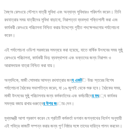
বৈষ্ণব রেলওয়ে স্টেশনে যাত্রী সুবিধা এবং অন্যান্য সুবিধারও পরিদর্শন করেন। তিনি
রথযাত্রার সময় যাত্রীদের সুবিধা বাড়ানো, নিরাপত্তা ব্যবস্থা শক্তিশালী করা এবং
কার্যকরী রেলওয়ে পরিচালনা নিশ্চিত করার উদ্দেশ্যে গৃহীত পদক্ষেপগুলোর পর্যালোচনা
করেন।
এই পর্যালোচনা ওডিশা সরকারের সমন্বয়ে করা হয়েছে, যাতে বার্ষিক উৎসবের সময় সুষ্ঠু
রেলওয়ে পরিচালনা, কার্যকরী ভিড় ব্যবস্থাপনা এবং ভক্তদের জন্য নিরাপদ ও
আরামদায়ক যাত্রা নিশ্চিত করা যায়।
অন্যদিকে, মাজী সোমবার আসন্ন রথযাত্রার জন্
য একট
ি উচ্চ স্তরের বিশেষ
পর্যালোচনা বৈঠকের সভাপতিত্ব করেন, যা ১৬ জুলাই থেকে শুরু হবে। বৈঠকের সময়,
মাজী উৎসবের সুষ্ঠু পরিচালনার জন্য কর্মকর্তাদের এবং কর্মচারীদে
র মধ
্যে কার্যকর
সমন্বয় বজায় রাখার গুরুত্বে
র উপর জ
োর দেন।
মুখ্যমন্ত্রী আশা প্রকাশ করেন যে প্রতিটি কর্মকর্তা ভগবান জগন্নাথের নির্দেশ অনুযায়ী
এই পবিত্র কাজটি সম্পন্ন করার জন্য পূর্ণ নিষ্ঠার সঙ্গে তাদের দায়িত্ব পালন করবেন।