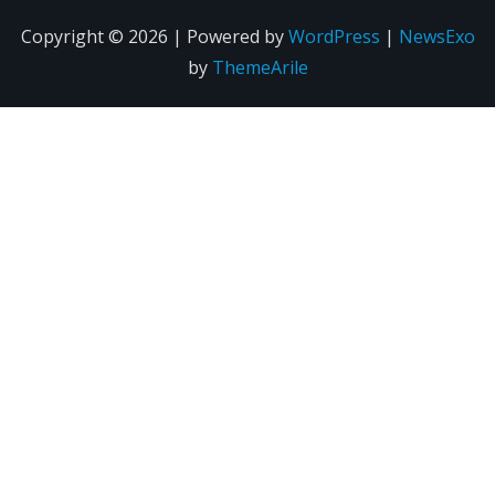
Copyright © 2026 | Powered by
WordPress
|
NewsExo
by
ThemeArile