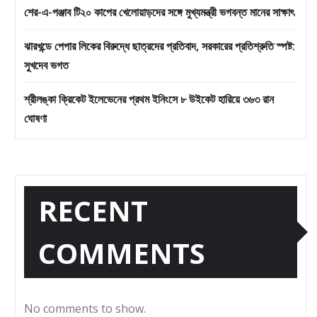
শের-এ-পঞ্জাব টি২০ কাপের খেলোয়াড়দের সঙ্গে মুখ্যমন্ত্রী ভগবন্ত মানের সাক্ষাৎ
ঝারখন্ডে পেপার লিকের বিরুদ্ধে ছাত্রদের প্রতিবাদ, সরকারের প্রতিশ্রুতি স্পষ্ট:
সুখদেব ভগত
শ্রীলঙ্কা ক্রিকেট ইলেভেনের প্রথম ইনিংসে ৮ উইকেট হারিয়ে ৩৬৩ রান
ঘোষণা
RECENT
COMMENTS
No comments to show.