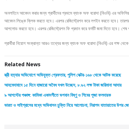
অনলাইনে আবেদন করার জন্য প্রার্থীদের প্রথমে ব্যাংক অফ বরোদা (বিওবি) এর অফিসিয়া
আবেদন লিঙ্কে ক্লিক করতে হবে। এরপর রেজিস্ট্রেশন করে লগইন করতে হবে। তারপর ফর্
আপলোড করতে হবে। এরপর রেজিস্ট্রেশন ফি প্রদান করে ফর্মটি জমা দিতে হবে। শেষ পর্
প্রার্থীরা নিয়োগ সংক্রান্ত আরও তথ্যের জন্য ব্যাংক অফ বরোদা (বিওবি) এর পক্ষ থেকে
Related News
স্ত্রী হত্যার অভিযোগে অভিযুক্ত গ্রেফতার, পুলিশ সেক্টর-১৬৮ থেকে আটক করেছে
আহমেদাবাদে ১৫ দিনে হাজারো অবৈধ দখল উচ্ছেদ, ৮.৬২ লক্ষ টাকা জরিমানা আদায়
৯ আগস্টের পঞ্চাঙ্গ: কামিকা একাদশীতে ভগবান বিষ্ণু ও শিবের পূজা ফলদায়ক
ভারত ও সাইপ্রাসের মধ্যে অভিবাসন চুক্তি নিয়ে আলোচনা, নিরাপদ যাতায়াতের উপর জ