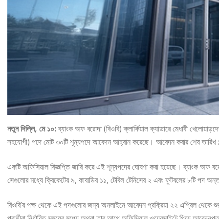
নতুন দিল্লি, মে ১০:
ব্যাংক অফ বরোদা (বিওবি) ক্লার্কিয়াল ক্যাডারে মেধাবী খেলোয়াড়দে
সহযোগী) পদে মোট ৩০টি শূন্যপদে আবেদন আহ্বান করেছে। আবেদন করার শেষ তারিখ ১২ ম
একটি অফিসিয়াল বিজ্ঞপ্তি জারি করে এই শূন্যপদের ঘোষণা করা হয়েছে। ব্যাংক অফ বরো
সেগুলোর মধ্যে ক্রিকেটের ৯, কাবাডির ১১, টেবিল টেনিসের ২ এবং ফুটবলের ৮টি পদ অন্ত
বিওবি’র পক্ষ থেকে এই পদগুলোর জন্য অনলাইনে আবেদন প্রক্রিয়া ২২ এপ্রিল থেকে শুর
প্রার্থীরা নির্ধারিত সময়ের মধ্যে অথবা তার আগে অফিসিয়াল ওয়েবসাইটে গিয়ে আবেদন