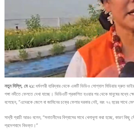
নতুন দিল্লি, মে ২১:
ধর্মনগরী হারিদ্বার থেকে একটি ভিডিও সোশ্যাল মিডিয়ায় দ্রুত ভাইরাল
গঙ্গা নদীতে ফেলতে দেখা যাচ্ছে। ভিডিওটি প্রকাশিত হওয়ার পর থেকে মানুষের মধ্যে ক্ষো
বলেছেন, “এদেরকে জেলে বা জামিনের চক্রে ফেলার দরকার নেই, বরং ৭২ হুরের সাথে ম
সাধ্বী প্রাচী আরও বলেন, “সনাতনীদের বিশ্বাসের সাথে খেলাধুলা করা হচ্ছে, কারণ কিছু ম
প্রদেশবাদে বিভক্ত।”