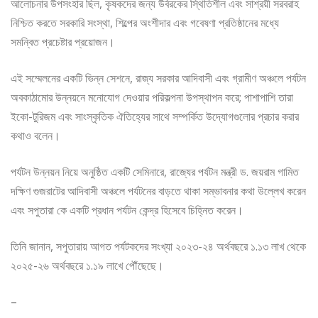
আলোচনার উপসংহার ছিল, কৃষকদের জন্য উর্বরকের স্থিতিশীল এবং সাশ্রয়ী সরবরাহ
নিশ্চিত করতে সরকারি সংস্থা, শিল্পের অংশীদার এবং গবেষণা প্রতিষ্ঠানের মধ্যে
সমন্বিত প্রচেষ্টার প্রয়োজন।
এই সম্মেলনের একটি ভিন্ন সেশনে, রাজ্য সরকার আদিবাসী এবং গ্রামীণ অঞ্চলে পর্যটন
অবকাঠামোর উন্নয়নে মনোযোগ দেওয়ার পরিকল্পনা উপস্থাপন করে; পাশাপাশি তারা
ইকো-টুরিজম এবং সাংস্কৃতিক ঐতিহ্যের সাথে সম্পর্কিত উদ্যোগগুলোর প্রচার করার
কথাও বলেন।
পর্যটন উন্নয়ন নিয়ে অনুষ্ঠিত একটি সেমিনারে, রাজ্যের পর্যটন মন্ত্রী ড. জয়রাম গামিত
দক্ষিণ গুজরাটের আদিবাসী অঞ্চলে পর্যটনের বাড়তে থাকা সম্ভাবনার কথা উল্লেখ করেন
এবং সপুতারা কে একটি প্রধান পর্যটন কেন্দ্র হিসেবে চিহ্নিত করেন।
তিনি জানান, সপুতারায় আগত পর্যটকদের সংখ্যা ২০২৩-২৪ অর্থবছরে ১.১৩ লাখ থেকে
২০২৫-২৬ অর্থবছরে ১.১৯ লাখে পৌঁছেছে।
–