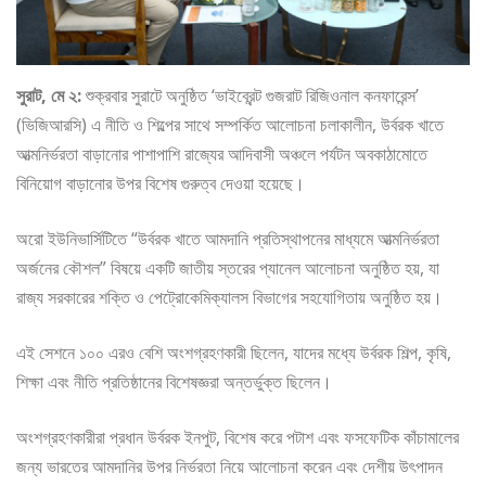
সুরাট, মে ২:
শুক্রবার সুরাটে অনুষ্ঠিত ‘ভাইব্রেন্ট গুজরাট রিজিওনাল কনফারেন্স’
(ভিজিআরসি) এ নীতি ও শিল্পের সাথে সম্পর্কিত আলোচনা চলাকালীন, উর্বরক খাতে
আত্মনির্ভরতা বাড়ানোর পাশাপাশি রাজ্যের আদিবাসী অঞ্চলে পর্যটন অবকাঠামোতে
বিনিয়োগ বাড়ানোর উপর বিশেষ গুরুত্ব দেওয়া হয়েছে।
অরো ইউনিভার্সিটিতে “উর্বরক খাতে আমদানি প্রতিস্থাপনের মাধ্যমে আত্মনির্ভরতা
অর্জনের কৌশল” বিষয়ে একটি জাতীয় স্তরের প্যানেল আলোচনা অনুষ্ঠিত হয়, যা
রাজ্য সরকারের শক্তি ও পেট্রোকেমিক্যালস বিভাগের সহযোগিতায় অনুষ্ঠিত হয়।
এই সেশনে ১০০ এরও বেশি অংশগ্রহণকারী ছিলেন, যাদের মধ্যে উর্বরক শিল্প, কৃষি,
শিক্ষা এবং নীতি প্রতিষ্ঠানের বিশেষজ্ঞরা অন্তর্ভুক্ত ছিলেন।
অংশগ্রহণকারীরা প্রধান উর্বরক ইনপুট, বিশেষ করে পটাশ এবং ফসফেটিক কাঁচামালের
জন্য ভারতের আমদানির উপর নির্ভরতা নিয়ে আলোচনা করেন এবং দেশীয় উৎপাদন