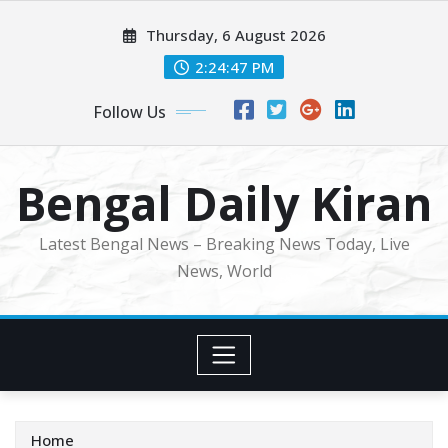
Skip
Thursday, 6 August 2026
to
content
2:24:49 PM
Follow Us
Bengal Daily Kiran
Latest Bengal News – Breaking News Today, Live
News, World
Home