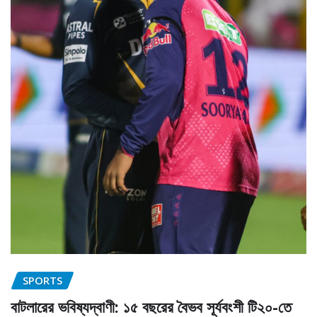
SPORTS
বাটলারের ভবিষ্যদ্বাণী: ১৫ বছরের বৈভব সূর্যবংশী টি২০-তে