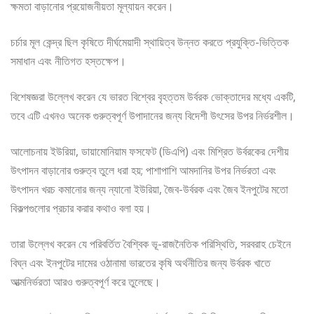
ক্ষমতা বাড়ানোর প্রয়োজনীয়তা মূল্যায়ন করেন।
চর্চার মূল কেন্দ্র ছিল কৃষিতে দীর্ঘমেয়াদী স্থায়িত্ব উন্নত করতে প্রযুক্তি-ভিত্তিক
সমাধান এবং নীতিগত হস্তক্ষেপ।
বিশেষজ্ঞরা উল্লেখ করেন যে ভারত বিশ্বের বৃহত্তম উর্বরক ভোক্তাদের মধ্যে একটি,
তবে এটি এখনও অনেক গুরুত্বপূর্ণ উপাদানের জন্য বিদেশী উৎসের উপর নির্ভরশীল।
আলোচনায় ইউরিয়া, ডায়ামোনিয়াম ফসফেট (ডিএপি) এবং মিশ্রিত উর্বরকের দেশীয়
উৎপাদন বাড়ানোর গুরুত্ব তুলে ধরা হয়; পাশাপাশি আমদানির উপর নির্ভরতা এবং
উৎপাদন খরচ কমানোর জন্য ন্যানো ইউরিয়া, জৈব-উর্বরক এবং জৈব ইনপুটের মতো
বিকল্পগুলোর প্রচার করার কথাও বলা হয়।
তারা উল্লেখ করেন যে পরিবর্তিত বৈশ্বিক ভূ-রাজনৈতিক পরিস্থিতি, সরবরাহ চেইনে
বিঘ্ন এবং ইনপুটের দামের ওঠানামা ভারতের কৃষি অর্থনীতির জন্য উর্বরক খাতে
আত্মনির্ভরতা আরও গুরুত্বপূর্ণ করে তুলেছে।