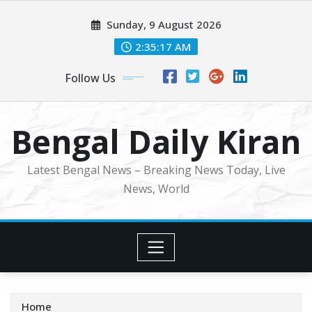
Skip
Sunday, 9 August 2026
to
content
2:35:18 AM
Follow Us
Bengal Daily Kiran
Latest Bengal News – Breaking News Today, Live
News, World
Home