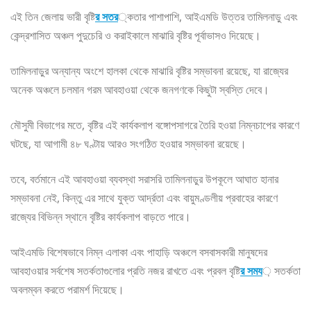
এই তিন জেলায় ভারী বৃষ্টি
র সতর
্কতার পাশাপাশি, আইএমডি উত্তর তামিলনাড়ু এবং
কেন্দ্রশাসিত অঞ্চল পুদুচেরি ও করাইকালে মাঝারি বৃষ্টির পূর্বাভাসও দিয়েছে।
তামিলনাড়ুর অন্যান্য অংশে হালকা থেকে মাঝারি বৃষ্টির সম্ভাবনা রয়েছে, যা রাজ্যের
অনেক অঞ্চলে চলমান গরম আবহাওয়া থেকে জনগণকে কিছুটা স্বস্তি দেবে।
মৌসুমী বিভাগের মতে, বৃষ্টির এই কার্যকলাপ বঙ্গোপসাগরে তৈরি হওয়া নিম্নচাপের কারণে
ঘটছে, যা আগামী ৪৮ ঘণ্টায় আরও সংগঠিত হওয়ার সম্ভাবনা রয়েছে।
তবে, বর্তমানে এই আবহাওয়া ব্যবস্থা সরাসরি তামিলনাড়ুর উপকূলে আঘাত হানার
সম্ভাবনা নেই, কিন্তু এর সাথে যুক্ত আর্দ্রতা এবং বায়ুমণ্ডলীয় প্রবাহের কারণে
রাজ্যের বিভিন্ন স্থানে বৃষ্টির কার্যকলাপ বাড়তে পারে।
আইএমডি বিশেষভাবে নিম্ন এলাকা এবং পাহাড়ি অঞ্চলে বসবাসকারী মানুষদের
আবহাওয়ার সর্বশেষ সতর্কতাগুলোর প্রতি নজর রাখতে এবং প্রবল বৃষ্টি
র সময
় সতর্কতা
অবলম্বন করতে পরামর্শ দিয়েছে।