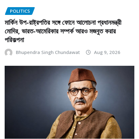
POLITICS
মার্কিন উপ-রাষ্ট্রপতির সঙ্গে ফোনে আলোচনা প্রধানমন্ত্রী
মোদির, ভারত-আমেরিকার সম্পর্ক আরও মজবুত করার
পরিকল্পনা
Bhupendra Singh Chundawat
Aug 9, 2026