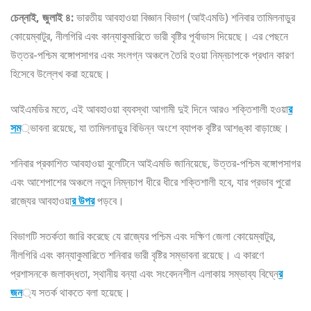
চেন্নাই, জুলাই ৪:
ভারতীয় আবহাওয়া বিজ্ঞান বিভাগ (আইএমডি) শনিবার তামিলনাড়ুর
কোয়েম্বাটুর, নীলগিরি এবং কান্যাকুমারিতে ভারী বৃষ্টির পূর্বাভাস দিয়েছে। এর পেছনে
উত্তর-পশ্চিম বঙ্গোপসাগর এবং সংলগ্ন অঞ্চলে তৈরি হওয়া নিম্নচাপকে প্রধান কারণ
হিসেবে উল্লেখ করা হয়েছে।
আইএমডির মতে, এই আবহাওয়া ব্যবস্থা আগামী দুই দিনে আরও শক্তিশালী হওয়া
র
সম
্ভাবনা রয়েছে, যা তামিলনাড়ুর বিভিন্ন অংশে ব্যাপক বৃষ্টির আশঙ্কা বাড়াচ্ছে।
শনিবার প্রকাশিত আবহাওয়া বুলেটিনে আইএমডি জানিয়েছে, উত্তর-পশ্চিম বঙ্গোপসাগর
এবং আশেপাশের অঞ্চলে নতুন নিম্নচাপ ধীরে ধীরে শক্তিশালী হবে, যার প্রভাব পুরো
রাজ্যের আবহাওয়া
র উপর
পড়বে।
বিভাগটি সতর্কতা জারি করেছে যে রাজ্যের পশ্চিম এবং দক্ষিণ জেলা কোয়েম্বাটুর,
নীলগিরি এবং কান্যাকুমারিতে শনিবার ভারী বৃষ্টির সম্ভাবনা রয়েছে। এ কারণে
প্রশাসনকে জলাবদ্ধতা, স্থানীয় বন্যা এবং সংবেদনশীল এলাকায় সম্ভাব্য বিঘ্নে
র
জন
্য সতর্ক থাকতে বলা হয়েছে।