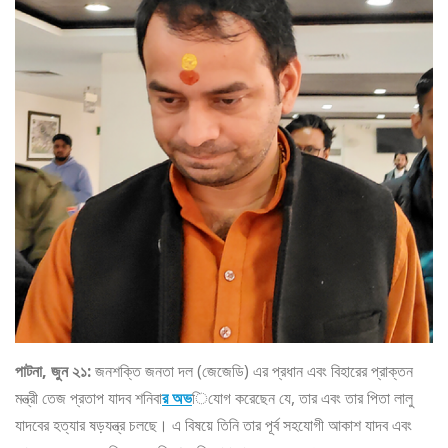
পাটনা, জুন ২১:
জনশক্তি জনতা দল (জেজেডি) এর প্রধান এবং বিহারের প্রাক্তন
মন্ত্রী তেজ প্রতাপ যাদব শনিবা
র অভ
িযোগ করেছেন যে, তার এবং তার পিতা লালু
যাদবের হত্যার ষড়যন্ত্র চলছে। এ বিষয়ে তিনি তার পূর্ব সহযোগী আকাশ যাদব এবং