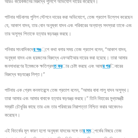
আরও কয়েকজনের বিরুদ্ধে পুলিশে অভিযোগ দায়ের করেছেন।
পাটনার সচিবালয় পুলিশ স্টেশনে দায়ের করা অভিযোগে, তেজ প্রতাপ উল্লেখ করেছেন
যে, আকাশ যাদব, তার বোন অনুষ্কা যাদব এবং পরিবারের অন্যান্য সদস্যরা তাকে এবং
তার অসুস্থ পিতাকে হত্যার ষড়যন্ত্র করছে।
শনিবার সাংবাদিকদে
র সঙ
্গে কথা বলার সময় তেজ প্রতাপ বলেন, “আকাশ যাদব,
অনুষ্কা যাদব এবং ছয়জনের বিরুদ্ধে এফআইআর দায়ের করা হয়েছে। তারা আমার
জনসাধারণের ইমেজকে ক্ষতিগ্রস্
ত কর
ার চেষ্টা করছে এবং আমা
র পর
িবারের
বিরুদ্ধে ষড়যন্ত্রে লিপ্ত।”
পাটনায় এক প্রেস কনফারেন্সে তেজ প্রতাপ বলেন, “আমার বাবা লালু যাদব অসুস্থ।
তারা আমার এবং আমার বাবাকে হত্যার ষড়যন্ত্র করছে।” তিনি বিহারের মুখ্যমন্ত্রী
সম্রাট চৌধুরির কাছে তার এবং তার পরিবারের নিরাপত্তা নিশ্চিত করার আবেদনও
করেছেন।
এই বিতর্কের মূল কারণ হলো অনুষ্কা যাদবের সঙ্গে তা
র সম
্পর্কের বিষয়ে তেজ