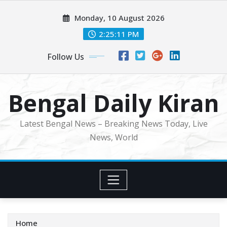
Skip
Monday, 10 August 2026
to
content
2:25:13 PM
Follow Us
Bengal Daily Kiran
Latest Bengal News – Breaking News Today, Live
News, World
Home