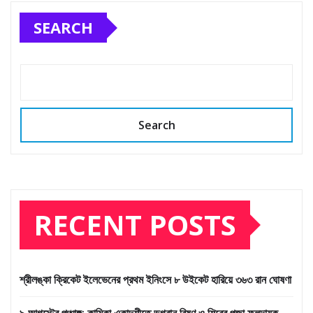
SEARCH
Search
RECENT POSTS
শ্রীলঙ্কা ক্রিকেট ইলেভেনের প্রথম ইনিংসে ৮ উইকেট হারিয়ে ৩৬৩ রান ঘোষণা
৯ আগস্টের পঞ্চাঙ্গ: কামিকা একাদশীতে ভগবান বিষ্ণু ও শিবের পূজা ফলদায়ক