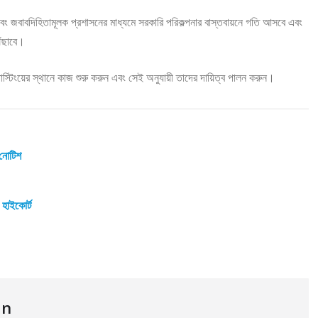
না এবং জবাবদিহিতামূলক প্রশাসনের মাধ্যমে সরকারি পরিকল্পনার বাস্তবায়নে গতি আসবে এবং
ৌঁছাবে।
 পোস্টিংয়ের স্থানে কাজ শুরু করুন এবং সেই অনুযায়ী তাদের দায়িত্ব পালন করুন।
 নোটিশ
 হাইকোর্ট
an