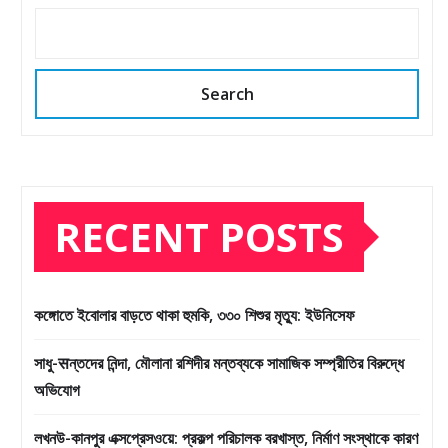
Search
RECENT POSTS
কঙ্গোতে ইবোলার বাড়তে থাকা হুমকি, ৩৩০ শিশুর মৃত্যু: ইউনিসেফ
সাধু-सন্তদের নিন্দা, মৌলানা রশিদীর মন্তব্যকে সামাজিক সম্প্রীতির বিরুদ্ধে
অভিযোগ
লখনউ-কানপুর এক্সপ্রেসওয়ে: প্রকল্প পরিচালক বরখাস্ত, নির্মাণ সংস্থাকে কারণ