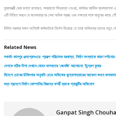
মুখ্যমন্ত্রী রেখা গুপ্তা বলেছেন, সময়মতো সিদ্ধান্ত নেওয়া, কার্যকর আর্থিক ব্যবস্থাপ
এটি নিশ্চিত করবে যে জনসাধারণের সেবা অধিক স্বচ্ছ এবং দক্ষতার সঙ্গে মানুষের কাছে প
দিল্লি সরকার সকল সংশ্লিষ্ট কর্মকর্তাকে নির্দেশ দিয়েছে যে তারা অবিলম্বে তাদের নতুন
Related News
লখনউ-কানপুর এক্সপ্রেসওয়ে: প্রকল্প পরিচালক বরখাস্ত, নির্মাণ সংস্থাকে কারণ দর্শানোর
দেশকে সঠিক দিশা দেখাবে মোহন ভাগবতের ‘জেনজি’ আলোচনা: ইন্দ্রেশ কুমার
বিদেশে চোখের চিকিৎসার অনুমতি চেয়ে অভিষেক বন্দ্যোপাধ্যায়ের আবেদন শুনবে কলকাতা
মধ্য প্রদেশে নির্মাণ কোম্পানির বিরুদ্ধে ফर्जी ব্যাংক গ্যারান্টির অভিযোগ
Ganpat Singh Chouh