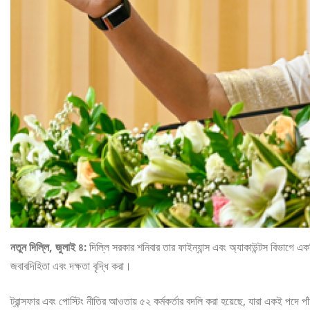
নতুন দিল্লি, জুলাই ৪:
দিল্লি সরকার শনিবার তার ফাইন্যান্স এবং অ্যাকাউন্টস বিভাগে একটি
জবাবদিহিতা এবং দক্ষতা বৃদ্ধি করা।
ট্রান্সফার এবং পোস্টিং নীতির আওতায় ৫২ কর্মকর্তার বদলি করা হয়েছে, যারা একই পদে 