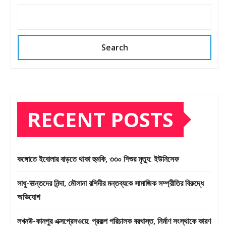
Search
RECENT POSTS
কঙ্গোতে ইবোলার বাড়তে থাকা হুমকি, ৩৩০ শিশুর মৃত্যু: ইউনিসেফ
সাধু-सন্তদের নিন্দা, মৌলানা রশিদীর মন্তব্যকে সামাজিক সম্প্রীতির বিরুদ্ধে
অভিযোগ
লখনউ-কানপুর এক্সপ্রেসওয়ে: প্রকল্প পরিচালক বরখাস্ত, নির্মাণ সংস্থাকে কারণ