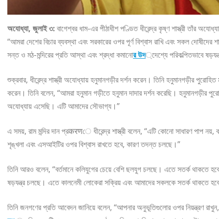
অযোধ্যা, জুলাই ৩:
বাগেশ্বর ধাম-এর পীঠাধীশ পণ্ডিত ধীরেন্দ্র কৃষ্ণ শাস্ত্রী তাঁর অযোধ্
“আমরা দেশের বিচার ব্যবস্থা এবং সরকারের ওপর পূর্ণ বিশ্বাস রাখি এবং সকল দোষীদের শাস্
সন্ত ও মঠ-মন্দিরের প্রতি আস্থা এবং শ্রদ্ধা কমানো
র উদ
্দেশ্যে পরিকল্পিতভাবে ষড়যন
শুক্রবার, ধীরেন্দ্র শাস্ত্রী অযোধ্যায় হনুমানগড়ীর দর্শন করেন। তিনি হনুমানগড়ীর পুরোহি
করেন। তিনি বলেন, “আমরা হনুমান গড়ীতে হনুমান দাদার দর্শন করেছি। হনুমানগড়ীর পুরোহি
অযোধ্যায় এসেছি। এটি আমাদের সৌভাগ্য।”
এ সময়, রাম মন্দির দান প্রकरणে ধীরেন্দ্র শাস্ত্রী বলেন, “এটি কোনো সাধারণ পাপ 
শৃঙ্খলা এবং এসআইটির ওপর বিশ্বাস রাখতে হবে, কারণ তদন্ত চলছে।”
তিনি আরও বলেন, “বর্তমানে কলিযুগের চেয়ে বেশি ছলযুগ চলছে। এতে সতর্ক থাকতে হবে। ব
ষড়যন্ত্র চলছে। এতে কালনেমী লোকেরা সক্রিয় এবং আমাদের সকলকে সতর্ক থাকতে হ
তিনি জনগণের প্রতি আবেদন জানিয়ে বলেন, “আপনার অনুভূতিগুলোর ওপর নিয়ন্ত্রণ রাখুন,