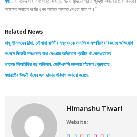
মধ
্যে বিভেদ সৃষ্টি এবং সন্ত, মহন্ত, মঠ ও মন্দিরের প্রতি শ্রদ্ধা কমানোর চেষ্টা করব
আমাদের সনাতন ধর্মের ওপর আঘাত আসতে দেওয়া যাবে না।”
Related News
সাধু-सন্তদের নিন্দা, মৌলানা রশিদীর মন্তব্যকে সামাজিক সম্প্রীতির বিরুদ্ধে অভিযোগ
সংসদে বিরোধী দলগুলোর বাধা দেওয়ার অভিযোগ প্রভীন খণ্ডেলওয়ালের
ঝারখন্ড সিআইডির বড় অভিযান, জেপিএসসি মামলায় পাঁচজন গ্রেফতার
মহারাষ্ট্রে উজনী বাঁধের জল ছাড়ার পরিমাণ কমানো হয়েছে
Himanshu Tiwari
Website: