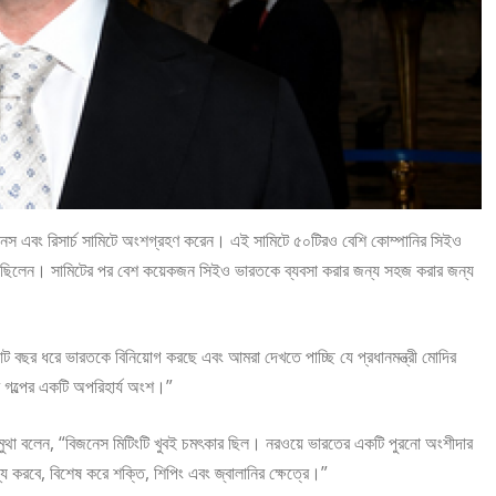
জনেস এবং রিসার্চ সামিটে অংশগ্রহণ করেন। এই সামিটে ৫০টিরও বেশি কোম্পানির সিইও
ত ছিলেন। সামিটের পর বেশ কয়েকজন সিইও ভারতকে ব্যবসা করার জন্য সহজ করার জন্য
 বছর ধরে ভারতকে বিনিয়োগ করছে এবং আমরা দেখতে পাচ্ছি যে প্রধানমন্ত্রী মোদির
র গল্পের একটি অপরিহার্য অংশ।”
শ মুথা বলেন, “বিজনেস মিটিংটি খুবই চমৎকার ছিল। নরওয়ে ভারতের একটি পুরনো অংশীদার
 করবে, বিশেষ করে শক্তি, শিপিং এবং জ্বালানির ক্ষেত্রে।”