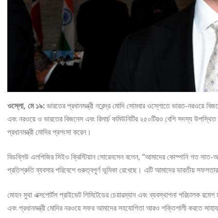
ওস্লো, মে ১৯:
ভারতের প্রধানমন্ত্রী নরেন্দ্র মোদি সোমবার ওস্লোতে ভারত-নরওয়ে বি
এবং নরওয়ে ও ভারতের বিজনেস এবং রিসার্চ কমিউনিটির ২৫০টিরও বেশি সদস্য উপস্থি
প্রধানমন্ত্রী মোদির প্রশংসা করেন।
বিডব্লিউ এলপিজির সিইও ক্রিস্টিয়ান সোরেনসেন বলেন, “আমাদের কোম্পানি গত সাত-আট
প্রতিশ্রুতি ব্যবসার পরিবেশে গুরুত্বপূর্ণ ভূমিকা রেখেছে। এটি আমাদের ভারতীয় সফলতা
মোহন মুথা এক্সপোর্টস প্রাইভেট লিমিটেডের চেয়ারম্যান এবং ব্যবস্থাপনা পরিচালক রমে
এবং প্রধানমন্ত্রী মোদির নরওয়ে সফর আমাদের সহযোগিতা আরও শক্তিশালী করতে সাহায্য