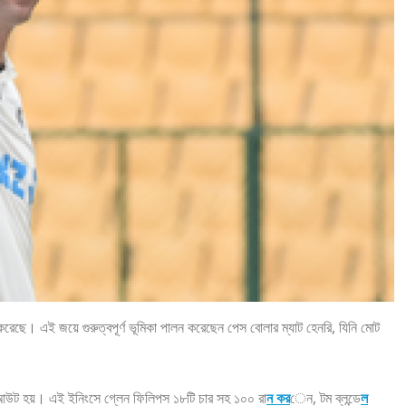
াভ করেছে। এই জয়ে গুরুত্বপূর্ণ ভূমিকা পালন করেছেন পেস বোলার ম্যাট হেনরি, যিনি মোট
 অলআউট হয়। এই ইনিংসে গ্লেন ফিলিপস ১৮টি চার সহ ১০০ রা
ন কর
েন, টম ব্লন্ডে
ল