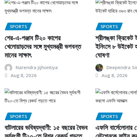
SPORTS
SPORTS
শের-এ-পঞ্জাব টি২০ কাপের
শ্রীলঙ্কা ক্রিকেট
খেলোয়াড়দের সঙ্গে মুখ্যমন্ত্রী ভগবন্ত
ইনিংসে ৮ উইকেট হ
মানের সাক্ষাৎ
ঘোষণা
Narendra Jijhontiya
Deependra Si
Aug 8, 2026
Aug 8, 2026
SPORTS
SPORTS
বাটলারের ভবিষ্যদ্বাণী: ১৫ বছরের বৈভব
এফসি বার্সেলোনার
সূর্যবংশী টি২০-তে বিশ্ব রেকর্ড গড়তে
স্টেগেনকে সাইন ক