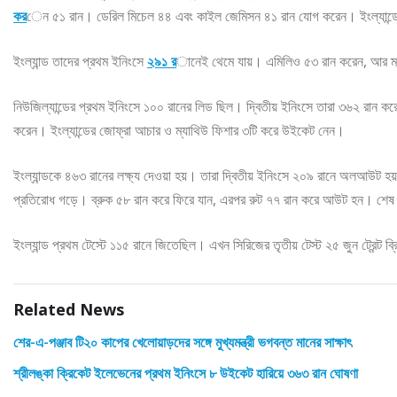
কর
েন ৫১ রান। ডেরিল মিচেল ৪৪ এবং কাইল জেমিসন ৪১ রান যোগ করেন। ইংল্যান্ডে
ইংল্যান্ড তাদের প্রথম ইনিংসে
২৯১ র
ানেই থেমে যায়। এমিলিও ৫৩ রান করেন, আর ম্য
নিউজিল্যান্ডের প্রথম ইনিংসে ১০০ রানের লিড ছিল। দ্বিতীয় ইনিংসে তারা ৩৬২ রান ক
করেন। ইংল্যান্ডের জোফ্রা আচার ও ম্যাথিউ ফিশার ৩টি করে উইকেট নেন।
ইংল্যান্ডকে ৪৬৩ রানের লক্ষ্য দেওয়া হয়। তারা দ্বিতীয় ইনিংসে ২০৯ রানে অলআউট 
প্রতিরোধ গড়ে। ব্রুক ৫৮ রান করে ফিরে যান, এরপর রুট ৭৭ রান করে আউট হন। শেষ পর
ইংল্যান্ড প্রথম টেস্টে ১১৫ রানে জিতেছিল। এখন সিরিজের তৃতীয় টেস্ট ২৫ জুন ট্রেন্ট ব্রি
Related News
শের-এ-পঞ্জাব টি২০ কাপের খেলোয়াড়দের সঙ্গে মুখ্যমন্ত্রী ভগবন্ত মানের সাক্ষাৎ
শ্রীলঙ্কা ক্রিকেট ইলেভেনের প্রথম ইনিংসে ৮ উইকেট হারিয়ে ৩৬৩ রান ঘোষণা