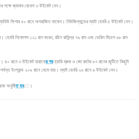
র পক্ষে জ্যাকব বেথেল ৩ উইকেট নেন।
াথিউ ফিশার ৫০ রানে অপরাজিত থাকেন। নিউজিল্যান্ডের ম্যাট হেনরি ৫ উইকেট নেন।
রে। হেনরি নিকোলস ১২১ রান করেন, রচিন রাভিন্দ্র ৭৬ রান এবং ডেরিল মিচেল ৬৮ রান
হয়। ৪০ রানে ৩ উইকেট হারানো
র পর
হ্যারি ব্রুক ও জো রুটের ৯৭ রানের জুটিতে কিছুটা
্যন্ত ইংল্যান্ড ২০৯ রানে থেমে যায়। ম্যাট হেনরি ২৯ রানে ৬ উইকেট নেন।
জে অনুষ্ঠি
ত হব
ে।