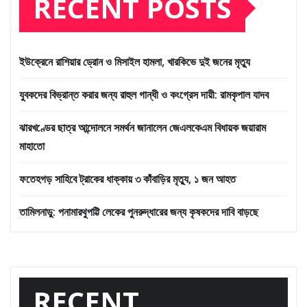
RECENT POSTS
ইউক্রেনে রাশিয়ার ড্রোন ও মিসাইল হামলা, খারকিভে দুই জনের মৃত্যু
যুবকদের বিভ্রান্ত করার জন্য রাহুল গান্ধী ও কংগ্রেস দায়ী: রামকৃপাল যাদব
ঝারখণ্ডের ছাত্র আন্দোলনে সমর্থন জানালেন জেএলকেএম বিধায়ক জয়ারাম
মাহাতো
ফতেহগড় সাহিবে ট্রাকের ধাক্কায় ৩ কাঁবাড়ির মৃত্যু, ১ জন আহত
তামিলনাড়ু: পনামারথুপট্টি লেকের পুনরুদ্ধারের জন্য কৃষকদের দাবি বাড়ছে
RECENT