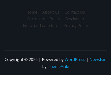
Home
About Us
Contact Us
Corrections Policy
Disclaimer
Editorial Team Info
Privacy Policy
Copyright © 2026 | Powered by
WordPress
|
NewsExo
by
ThemeArile