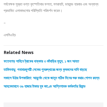
পর্যবেক্ষক সুব্রত গুপ্ত বৃহস্পতিবার ফলতা, মগরাহাট, ডায়মন্ড হারবার এবং অন্যান্য
প্রভাবিত এলাকাগুলোর পরিস্থিতি পরিদর্শন করেন।
–
এসসিএইচ
Related News
ফতেহগড় সাহিবে ট্রাকের ধাক্কায় ৩ কাঁবাড়ির মৃত্যু, ১ জন আহত
তামিলনাড়ু: পনামারথুপট্টি লেকের পুনরুদ্ধারের জন্য কৃষকদের দাবি বাড়ছে
সকালে উঠার উপকারিতা: আয়ুর্বেদ থেকে জানুন সঠিক দিনের শুরু করার গোপন রহস্য
আহমেদাবাদে ৩৬ হাজার টাকার ঘুষ কাণ্ডে আগ্নিশামক কর্মকর্তার রিমান্ড