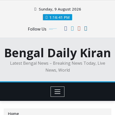
Skip
Sunday, 9 August 2026
to
content
1:16:42 PM
Follow Us
Bengal Daily Kiran
Latest Bengal News – Breaking News Today, Live
News, World
Home