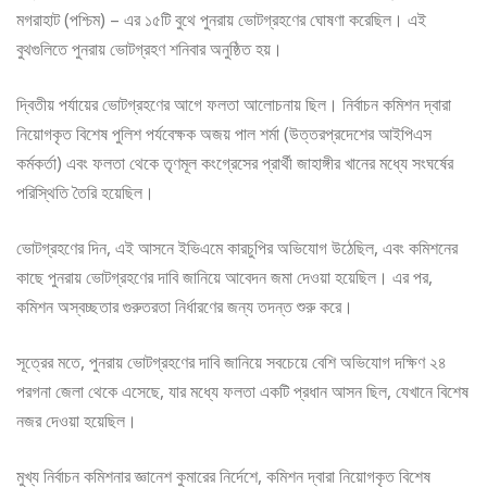
মগরাহাট (পশ্চিম) – এর ১৫টি বুথে পুনরায় ভোটগ্রহণের ঘোষণা করেছিল। এই
বুথগুলিতে পুনরায় ভোটগ্রহণ শনিবার অনুষ্ঠিত হয়।
দ্বিতীয় পর্যায়ের ভোটগ্রহণের আগে ফলতা আলোচনায় ছিল। নির্বাচন কমিশন দ্বারা
নিয়োগকৃত বিশেষ পুলিশ পর্যবেক্ষক অজয় পাল শর্মা (উত্তরপ্রদেশের আইপিএস
কর্মকর্তা) এবং ফলতা থেকে তৃণমূল কংগ্রেসের প্রার্থী জাহাঙ্গীর খানের মধ্যে সংঘর্ষের
পরিস্থিতি তৈরি হয়েছিল।
ভোটগ্রহণের দিন, এই আসনে ইভিএমে কারচুপির অভিযোগ উঠেছিল, এবং কমিশনের
কাছে পুনরায় ভোটগ্রহণের দাবি জানিয়ে আবেদন জমা দেওয়া হয়েছিল। এর পর,
কমিশন অস্বচ্ছতার গুরুতরতা নির্ধারণের জন্য তদন্ত শুরু করে।
সূত্রের মতে, পুনরায় ভোটগ্রহণের দাবি জানিয়ে সবচেয়ে বেশি অভিযোগ দক্ষিণ ২৪
পরগনা জেলা থেকে এসেছে, যার মধ্যে ফলতা একটি প্রধান আসন ছিল, যেখানে বিশেষ
নজর দেওয়া হয়েছিল।
মুখ্য নির্বাচন কমিশনার জ্ঞানেশ কুমারের নির্দেশে, কমিশন দ্বারা নিয়োগকৃত বিশেষ