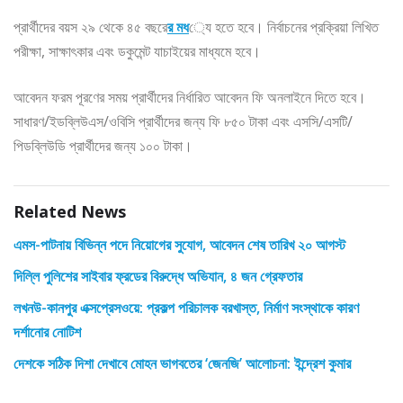
প্রার্থীদের বয়স ২৯ থেকে ৪৫ বছরে
র মধ
্যে হতে হবে। নির্বাচনের প্রক্রিয়া লিখিত
পরীক্ষা, সাক্ষাৎকার এবং ডকুমেন্ট যাচাইয়ের মাধ্যমে হবে।
আবেদন ফরম পূরণের সময় প্রার্থীদের নির্ধারিত আবেদন ফি অনলাইনে দিতে হবে।
সাধারণ/ইডব্লিউএস/ওবিসি প্রার্থীদের জন্য ফি ৮৫০ টাকা এবং এসসি/এসটি/
পিডব্লিউডি প্রার্থীদের জন্য ১০০ টাকা।
Related News
এমস-পাটনায় বিভিন্ন পদে নিয়োগের সুযোগ, আবেদন শেষ তারিখ ২০ আগস্ট
দিল্লি পুলিশের সাইবার ফ্রডের বিরুদ্ধে অভিযান, ৪ জন গ্রেফতার
লখনউ-কানপুর এক্সপ্রেসওয়ে: প্রকল্প পরিচালক বরখাস্ত, নির্মাণ সংস্থাকে কারণ
দর্শানোর নোটিশ
দেশকে সঠিক দিশা দেখাবে মোহন ভাগবতের ‘জেনজি’ আলোচনা: ইন্দ্রেশ কুমার