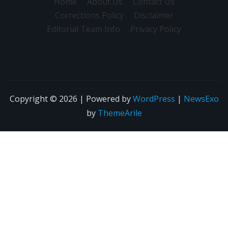
Home
About Us
Contact Us
Corrections Policy
Disclaimer
Editorial Team Info
Privacy Policy
Copyright © 2026 | Powered by
WordPress
|
NewsExo
by
ThemeArile