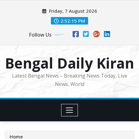
Skip
Friday, 7 August 2026
to
content
2:52:17 PM
Follow Us
Bengal Daily Kiran
Latest Bengal News – Breaking News Today, Live
News, World
Home