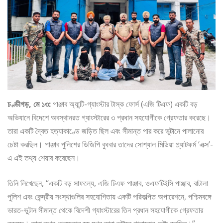
চণ্ডীগড়, মে ১৩:
পাঞ্জাব অ্যান্টি-গ্যাংস্টার টাস্ক ফোর্স (এজি টিএফ) একটি বড়
অভিযানে বিদেশে অবস্থানরত গ্যাংস্টারের ৩ প্রধান সহযোগীকে গ্রেফতার করেছে।
তারা একটি দ্বৈত হত্যাকাণ্ডে জড়িত ছিল এবং সীমান্ত পার করে ভুটানে পালানোর
চেষ্টা করছিল। পাঞ্জাব পুলিশের ডিজিপি বুধবার তাদের সোশ্যাল মিডিয়া প্ল্যাটফর্ম ‘এক্স’-
এ এই তথ্য শেয়ার করেছেন।
তিনি লিখেছেন, “একটি বড় সাফল্যে, এজি টিএফ পাঞ্জাব, ওএফটিইসি পাঞ্জাব, বাটালা
পুলিশ এবং কেন্দ্রীয় সংস্থাগুলির সহযোগিতায় একটি পরিকল্পিত অপারেশনে, পশ্চিমবঙ্গে
ভারত-ভুটান সীমান্ত থেকে বিদেশী গ্যাংস্টারের তিন প্রধান সহযোগীকে গ্রেফতার