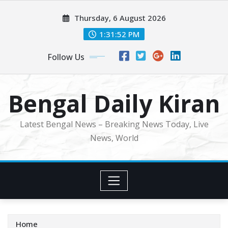
Skip
Thursday, 6 August 2026
to
content
1:31:54 PM
Follow Us
Bengal Daily Kiran
Latest Bengal News – Breaking News Today, Live
News, World
Home