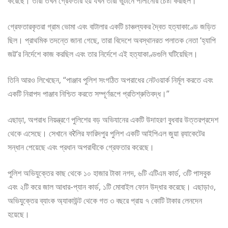
করেছে। তারা তখন গ্রেফতার হয় যখন তারা ভুটানে পালানোর চেষ্টা করছিল।”
গ্রেফতারকৃতরা গ্রাম ভোমা এবং বাটালার একটি চাঞ্চল্যকর দ্বৈত হত্যাকাণ্ডে জড়িত
ছিল। প্রাথমিক তদন্তে জানা গেছে, তারা বিদেশে অবস্থানরত পলাতক নেতা ‘হ্যাপি
জট্ট’র নির্দেশে কাজ করছিল এবং তার নির্দেশে এই হত্যাকাণ্ডগুলি ঘটিয়েছিল।
তিনি আরও লিখেছেন, “পাঞ্জাব পুলিশ সংগঠিত অপরাধের নেটওয়ার্ক নির্মূল করতে এবং
একটি নিরাপদ পাঞ্জাব নিশ্চিত করতে সম্পূর্ণরূপে প্রতিশ্রুতিবদ্ধ।”
এছাড়া, অপরাধ নিয়ন্ত্রণে পুলিশের বড় অভিযানের একটি উদাহরণ বুধবার উত্তরপ্রদেশ
থেকে এসেছে। সেখানে বरेলির ফারিদপুর পুলিশ একটি আইপিএল জুয়া র‌্যাকেটের
সন্ধান পেয়েছে এবং প্রধান অপরাধীকে গ্রেফতার করেছে।
পুলিশ অভিযুক্তের কাছ থেকে ১০ হাজার টাকা নগদ, ৬টি এটিএম কার্ড, ৩টি পাসবুক
এবং ২টি করে জাল আধার-প্যান কার্ড, ১টি মোবাইল ফোন উদ্ধার করেছে। এছাড়াও,
অভিযুক্তের ব্যাংক অ্যাকাউন্ট থেকে গত ৩ বছরে প্রায় ৭ কোটি টাকার লেনদেন
হয়েছে।