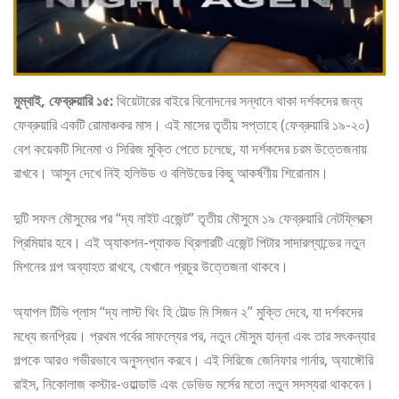
মুম্বাই, ফেব্রুয়ারি ১৫:
থিয়েটারের বাইরে বিনোদনের সন্ধানে থাকা দর্শকদের জন্য
ফেব্রুয়ারি একটি রোমাঞ্চকর মাস। এই মাসের তৃতীয় সপ্তাহে (ফেব্রুয়ারি ১৯-২০)
বেশ কয়েকটি সিনেমা ও সিরিজ মুক্তি পেতে চলেছে, যা দর্শকদের চরম উত্তেজনায়
রাখবে। আসুন দেখে নিই হলিউড ও বলিউডের কিছু আকর্ষণীয় শিরোনাম।
দুটি সফল মৌসুমের পর “দ্য নাইট এজেন্ট” তৃতীয় মৌসুমে ১৯ ফেব্রুয়ারি নেটফ্লিক্সে
প্রিমিয়ার হবে। এই অ্যাকশন-প্যাকড থ্রিলারটি এজেন্ট পিটার সাদারল্যান্ডের নতুন
মিশনের গল্প অব্যাহত রাখবে, যেখানে প্রচুর উত্তেজনা থাকবে।
অ্যাপল টিভি প্লাস “দ্য লাস্ট থিং হি টোল্ড মি সিজন ২” মুক্তি দেবে, যা দর্শকদের
মধ্যে জনপ্রিয়। প্রথম পর্বের সাফল্যের পর, নতুন মৌসুম হান্না এবং তার সৎকন্যার
গল্পকে আরও গভীরভাবে অনুসন্ধান করবে। এই সিরিজে জেনিফার গার্নার, অ্যাঙ্গৌরি
রাইস, নিকোলাজ কস্টার-ওয়াল্ডাউ এবং ডেভিড মর্সের মতো নতুন সদস্যরা থাকবেন।