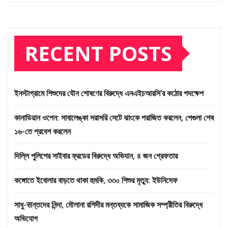
RECENT POSTS
ইনস্টাগ্রামে শিশুদের যৌন শোষণের বিরুদ্ধে এনএইচআরসি’র কঠোর পদক্ষেপ
কানাডিয়ান ওপেন: সাবালেঙ্কা সরাসরি সেটে ঝাংকে পরাজিত করলেন, পেগুলা শেষ
১৬-তে প্রবেশ করলেন
দিল্লি পুলিশের সাইবার ফ্রডের বিরুদ্ধে অভিযান, ৪ জন গ্রেফতার
কঙ্গোতে ইবোলার বাড়তে থাকা হুমকি, ৩৩০ শিশুর মৃত্যু: ইউনিসেফ
সাধু-सন্তদের নিন্দা, মৌলানা রশিদীর মন্তব্যকে সামাজিক সম্প্রীতির বিরুদ্ধে
অভিযোগ