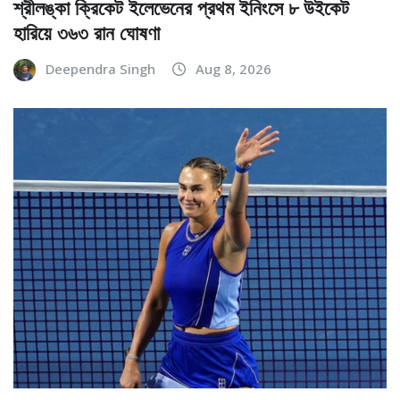
শ্রীলঙ্কা ক্রিকেট ইলেভেনের প্রথম ইনিংসে ৮ উইকেট
হারিয়ে ৩৬৩ রান ঘোষণা
Deependra Singh
Aug 8, 2026