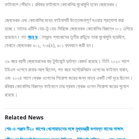
ফাইনালে পৌঁছান। রবিবার ফাইনালে কোবোলির মুখোমুখি হবেন জ্বেভেরভ।
জ্বেভেরভ এবং কোবোলির মধ্যে ফাইনালটি উত্তেজনাপূর্ণ হওয়ার প্রত্যাশা করা
হচ্ছে। তাদের এটিপি হেড-টু-হেড সিরিজে জ্বেভেরভ কোবোলির বিরুদ্ধে ৩-১ এগিয়ে
রয়েছেন। গত
বছর র
োল্যান্ড গ্যারোসের তৃতীয় রাউন্ডে তারা মুখোমুখি হয়েছিল,
যেখানে জ্বেভেরভ ৬-২, ৭-৬(৪), ৬-১ ব্যবধানে জয়ী হন।
২৯ বছর বয়সী জ্বেভেরভের বড় টুর্নামেন্টে দুর্দান্ত রেকর্ড রয়েছে। তিনি ২০২০ সালে
ইউএস ওপেনে রানার-আপ ছিলেন, গত বছর অস্ট্রেলিয়ান ওপেনের ফাইনাল হারান,
এবং ২০২৪ সালে ফ্রেঞ্চ ওপেনের শিরোপা জয়ের জন্য মাত্র একটি সেট দূরে ছিলেন।
রবিবার কোবোলির বিরুদ্ধে ফাইনালে তার প্রথম ফ্রেঞ্চ ওপেন শিরোপা জয়ের সুযোগ
রয়েছে।
Related News
শের-এ-পঞ্জাব টি২০ কাপের খেলোয়াড়দের সঙ্গে মুখ্যমন্ত্রী ভগবন্ত মানের সাক্ষাৎ