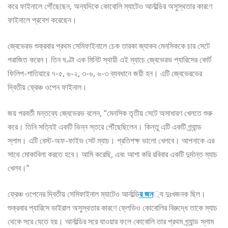
করে ফাইনালে পৌঁছেছেন, অন্যদিকে কোবোলি ম্যাটেও আর্নাল্ডির অসুস্থতার কারণে
ফাইনালে প্রবেশ করেছেন।
জ্বেভেরভ শুক্রবার প্রথম সেমিফাইনালে চেক তারকা জ্যাকব মেনসিককে চার সেটে
পরাজিত করেন। তিন ঘণ্টা এক মিনিট স্থায়ী এই ম্যাচে জ্বেভেরভ প্যারিসের কোর্ট
ফিলিপ-শাতিয়ারে ৭-৫, ৬-২, ৩-৬, ৬-৩ ব্যবধানে জয়ী হন। এটি জ্বেভেরভের
দ্বিতীয় ফ্রেঞ্চ ওপেন ফাইনাল।
জয় পরবর্তী মন্তব্যে জ্বেভেরভ বলেন, “মেনসিক তৃতীয় সেটে অসাধারণ খেলতে শুরু
করে। তিনি সত্যিই একটি ভিন্ন স্তরে পৌঁছেছিলেন। কিন্তু এটি একটি গ্র্যান্ড
স্লাম। এটি বেস্ট-অফ-ফাইভ সেট ম্যাচ। প্রতিপক্ষ ভালো খেলবে। আপনাকে এর
সাথে মোকাবিলা করতে হবে। আমি করেছি, এবং আশা করি রবিবার একটি দুর্দান্ত ম্যাচ
খেলব।”
ফ্রেঞ্চ ওপেনের দ্বিতীয় সেমিফাইনাল ম্যাটেও আর্নাল্ডি
র জন
্য দুঃখজনক ছিল।
শুক্রবার প্যারিসে ভাইরাল অসুস্থতার কারণে ফ্লেভিও কোবোলির বিরুদ্ধে তাকে ম্যাচ
থেকে সরে যেতে হয়। আর্নাল্ডির সরে যাওয়ার ফলে কোবোলি তার প্রথম গ্র্যান্ড স্লাম