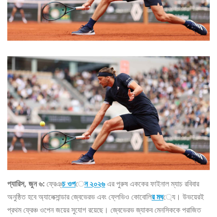
প্যারিস, জুন ৬:
ফ্রেঞ্
চ ওপ
ে
ন ২০২৬
এর পুরুষ এককের ফাইনাল ম্যাচ রবিবার
অনুষ্ঠিত হবে অ্যালেক্সান্ডার জ্বেভেরভ এবং ফ্লেভিও কোবোলি
র মধ
্যে। উভয়েরই
প্রথম ফ্রেঞ্চ ওপেন জয়ের সুযোগ রয়েছে। জ্বেভেরভ জ্যাকব মেনসিককে পরাজিত