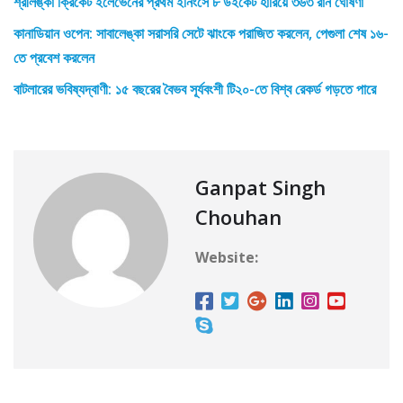
শ্রীলঙ্কা ক্রিকেট ইলেভেনের প্রথম ইনিংসে ৮ উইকেট হারিয়ে ৩৬৩ রান ঘোষণা
কানাডিয়ান ওপেন: সাবালেঙ্কা সরাসরি সেটে ঝাংকে পরাজিত করলেন, পেগুলা শেষ ১৬-
তে প্রবেশ করলেন
বাটলারের ভবিষ্যদ্বাণী: ১৫ বছরের বৈভব সূর্যবংশী টি২০-তে বিশ্ব রেকর্ড গড়তে পারে
Ganpat Singh
Chouhan
Website: