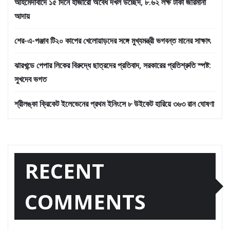
আহমেদাবাদে ১৫ দিনে হাজারো অবৈধ দখল উচ্ছেদ, ৮.৬২ লক্ষ টাকা জরিমানা
আদায়
শের-এ-পঞ্জাব টি২০ কাপের খেলোয়াড়দের সঙ্গে মুখ্যমন্ত্রী ভগবন্ত মানের সাক্ষাৎ
ঝারখন্ডে পেপার লিকের বিরুদ্ধে ছাত্রদের প্রতিবাদ, সরকারের প্রতিশ্রুতি স্পষ্ট:
সুখদেব ভগত
শ্রীলঙ্কা ক্রিকেট ইলেভেনের প্রথম ইনিংসে ৮ উইকেট হারিয়ে ৩৬৩ রান ঘোষণা
RECENT
COMMENTS