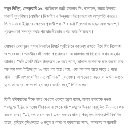
নতুন দিল্লি, ফেব্রুয়ারি ১৬:
প্রতিরক্ষা মন্ত্রী রাজনাথ সিং বলেছেন, ভারত উন্নত
মাঝারি যুদ্ধবিমান (এমসিএ) ডিজাইন ও উন্নয়নে উল্লেখযোগ্য অগ্রগতি করছে।
তিনি এয়ারো ইঞ্জিনের ক্ষেত্রে পূর্ববর্তী প্রচেষ্টার কথা উল্লেখ করেছেন এবং অসম্পূর্ণ
প্রকল্পগুলো সম্পন্ন করার প্রয়োজনীয়তার ওপর জোর দিয়েছেন।
সোমবার বেঙ্গালুরুর গ্যাস টারবাইন রিসার্চ প্রতিষ্ঠানে বক্তব্য রাখতে গিয়ে সিং বিশেষজ্ঞ
ও গবেষকদের ভারতীয় কৌশলগত প্রয়োজন ও আকাঙ্ক্ষাগুলো বিবেচনা করার আহ্বান
জানান। “যদি একটি ইঞ্জিন উন্নয়নে ২৫ বছর লাগে, তাহলে আপনাকে মনে করতে হবে
আপনার সময় ইতিমধ্যে ২০ বছর পার হয়ে গেছে, এবং আপনার হাতে মাত্র ৫ বছর
বাকি। এটি অপ্রত্যাশিত নয়; এটি একটি চ্যালেঞ্জ। আমাদের ৫ বছরে যা অর্জন করতে
হবে, তা অন্য দেশগুলো ২০ বছরে অর্জন করে,” তিনি বলেন।
তিনি ভবিষ্যতের দিকে নজর দেওয়ার গুরুত্ব তুলে ধরেন, বলেন ভারতকে পঞ্চম
প্রজন্মের ইঞ্জিনের মধ্যে সীমাবদ্ধ না থেকে ষষ্ঠ প্রজন্মের উন্নত প্রযুক্তি উন্নয়নে শুরু
করতে হবে। “এই ক্ষেত্রে গবেষণা এখন সময়ের দাবি। প্রযুক্তি বিশ্বব্যাপী বিকশিত
হচ্ছে, কৃত্রিম বুদ্ধিমত্তা ও নতুন উপকরণের ব্যবহারের সাথে, আমাদের অগ্রগামী