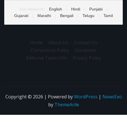
Our Network:
English
|
Hindi
|
Punjabi
|
Gujarati
|
Marathi
|
Bengali
|
Telugu
|
Tamil
Home
About Us
Contact Us
Corrections Policy
Disclaimer
Editorial Team Info
Privacy Policy
Copyright © 2026 | Powered by
WordPress
|
NewsExo
by
ThemeArile