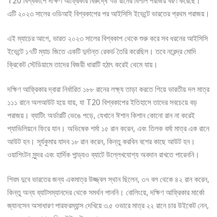
T20 বিশ্বকাপে দক্ষিণ আফ্রিকার বিরুদ্ধে ৭৬ রানের বিশাল পরাজয় বরণ করেছে।
এটি ২০২৩ সালের ওডিআই বিশ্বকাপের পর আইসিসি ইভেন্টে ভারতের প্রথম পরাজয়।
এই ম্যাচের আগে, ভারত ২০২৩ সালের বিশ্বকাপ থেকে শুরু করে সব ধরনের আইসিসি
ইভেন্টে ১৭টি ম্যাচ জিতে একটি দুর্দান্ত রেকর্ড তৈরি করেছিল। তবে নরেন্দ্র মোদি
ক্রিকেট স্টেডিয়ামে তাদের বিজয়ী ধারাটি হঠাৎ করেই থেমে যায়।
দক্ষিণ আফ্রিকার দ্বারা নির্ধারিত ১৮৮ রানের লক্ষ্য তাড়া করতে গিয়ে ভারতীয় দল মাত্র
১১১ রানে অলআউট হয়ে যায়, যা T20 বিশ্বকাপের ইতিহাসে তাদের সবচেয়ে বড়
পরাজয়। ব্যাটিং অর্ডারটি ভেঙে পড়ে, যেখানে ঈশান কিশান কোনো রান না করেই
প্যাভিলিয়নে ফিরে যান। অভিষেক শর্মা ১৫ রান করেন, এবং তিলক বর্মা মাত্র এক রানে
আউট হন। সূর্যকুমার যাদব ১৮ রান করেন, কিন্তু করবিন বশের কাছে আউট হন।
ওয়াশিংটন সুন্দর এবং হার্দিক পান্ড্যও ব্যাটে উল্লেখযোগ্য অবদান রাখতে পারেননি।
শিবম দুবে ভারতের জন্য একমাত্র উজ্জ্বল স্থান ছিলেন, ৩৭ বল থেকে ৪২ রান করেন,
কিন্তু অন্য ব্যাটসম্যানদের থেকে সমর্থন পাননি। বোলিংয়ে, দক্ষিণ আফ্রিকার মার্কো
জ্যানসেন অসাধারণ পারফরম্যান্স দেখিয়ে ৩.৫ ওভারে মাত্র ২২ রানে চার উইকেট নেন,