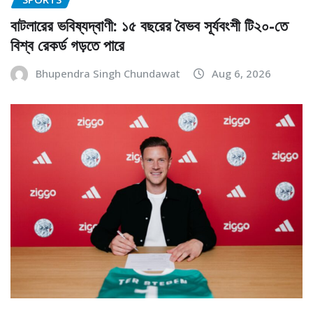
বাটলারের ভবিষ্যদ্বাণী: ১৫ বছরের বৈভব সূর্যবংশী টি২০-তে
বিশ্ব রেকর্ড গড়তে পারে
Bhupendra Singh Chundawat
Aug 6, 2026