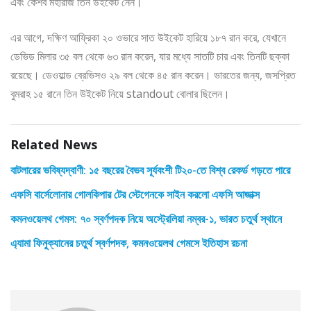
এবং কেশব মহারাজ তিন উইকেট নেন।
এর আগে, দক্ষিণ আফ্রিকা ২০ ওভারে সাত উইকেট হারিয়ে ১৮৭ রান করে, যেখানে
ডেভিড মিলার ৩৫ বল থেকে ৬৩ রান করেন, যার মধ্যে সাতটি চার এবং তিনটি ছক্কা
রয়েছে। ডেওয়াল্ড ব্রেভিসও ২৯ বল থেকে ৪৫ রান করেন। ভারতের জন্য, জসপ্রিত
বুমরাহ ১৫ রানে তিন উইকেট নিয়ে standout বোলার ছিলেন।
Related News
বাটলারের ভবিষ্যদ্বাণী: ১৫ বছরের বৈভব সূর্যবংশী টি২০-তে বিশ্ব রেকর্ড গড়তে পারে
এফসি বার্সেলোনার গোলকিপার টের স্টেগেনকে সাইন করলো এফসি আজাক্স
কমনওয়েলথ গেমস: ৭০ স্বর্ণপদক নিয়ে অস্ট্রেলিয়া নম্বর-১, ভারত চতুর্থ স্থানে
এ্যামা ফিনুক্যানের চতুর্থ স্বর্ণপদক, কমনওয়েলথ গেমসে ইতিহাস রচনা