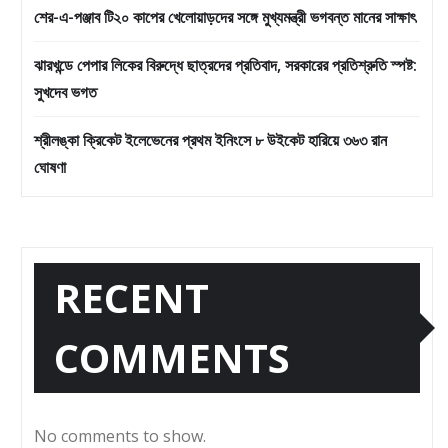
শের-এ-পঞ্জাব টি২০ কাপের খেলোয়াড়দের সঙ্গে মুখ্যমন্ত্রী ভগবন্ত মানের সাক্ষাৎ
ঝারখন্ডে পেপার লিকের বিরুদ্ধে ছাত্রদের প্রতিবাদ, সরকারের প্রতিশ্রুতি স্পষ্ট:
সুখদেব ভগত
শ্রীলঙ্কা ক্রিকেট ইলেভেনের প্রথম ইনিংসে ৮ উইকেট হারিয়ে ৩৬৩ রান
ঘোষণা
RECENT
COMMENTS
No comments to show.