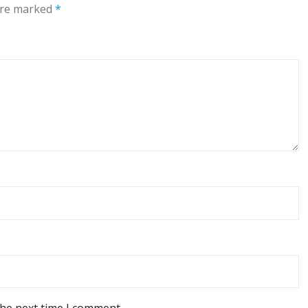
 are marked
*