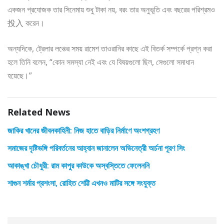
একজন প্রযোজক তার সিনেমায় শুধু টাকা নয়, বরং তার অনুভূতি এবং বছরের পরিশ্রমও
投入 করেন।
অন্যদিকে, ট্রেলার লঞ্চের সময় রামেশ তাওরানির কাছে এই বিতর্ক সম্পর্কে প্রশ্ন করা
হলে তিনি বলেন, “কোন সমস্যা নেই এবং যে বিষয়গুলো ছিল, সেগুলো সমাধান
হয়েছে।”
Related News
জাকির খানের জীবনকাহিনী: নিজ হাতে বাড়ির নির্মাণে অংশগ্রহণ
সমাজের দৃষ্টিভঙ্গি পরিবর্তনের আহ্বান জানালেন অভিনেত্রী অর্চনা পূরণ সিং
আকাঙ্খা চৌধুরী: রাম কাপুর কাউকে অস্বস্তিতে ফেলেননি
শাগুন শর্মার প্রশংসা, রোহিত শেট্টি এখনও মাটির সঙ্গে সংযুক্ত