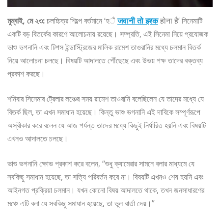
মুম্বাই, মে ২৩:
চলচ্চিত্র শিল্পে বর্তমানে ‘হै
जवानी तो इश्क
होना है’ সিনেমাটি
একটি বড় বিতর্কের কারণে আলোচনায় রয়েছে। সম্প্রতি, এই সিনেমা নিয়ে প্রযোজক
ভাশু ভগনানি এবং টিপস ইন্ডাস্ট্রিজের মালিক রামেশ তাওরানির মধ্যে চলমান বিতর্ক
নিয়ে আলোচনা চলছে। বিষয়টি আদালতে পৌঁছেছে এবং উভয় পক্ষ তাদের বক্তব্য
প্রকাশ করছে।
শনিবার সিনেমার ট্রেলার লঞ্চের সময় রামেশ তাওরানি বলেছিলেন যে তাদের মধ্যে যে
বিতর্ক ছিল, তা এখন সমাধান হয়েছে। কিন্তু ভাশু ভগনানি এই দাবিকে সম্পূর্ণরূপে
অস্বীকার করে বলেন যে আজ পর্যন্ত তাদের মধ্যে কিছুই নির্ধারিত হয়নি এবং বিষয়টি
এখনও আদালতে চলছে।
ভাশু ভগনানি ক্ষোভ প্রকাশ করে বলেন, “শুধু ক্যামেরার সামনে বলার মাধ্যমে যে
সবকিছু সমাধান হয়েছে, তা সত্যি পরিবর্তন করে না। বিষয়টি এখনও শেষ হয়নি এবং
আইনগত প্রক্রিয়া চলমান। যখন কোনো বিষয় আদালতে থাকে, তখন জনসাধারণের
মঞ্চে এটি বলা যে সবকিছু সমাধান হয়েছে, তা ভুল বার্তা দেয়।”