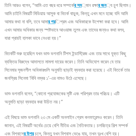
তিনি আরও বলেন, “আমি এত বছর ধরে সম্পর্কে
র সম
্মান রক্ষা
র জন
্য চুপ ছিলাম।
আমি চাইনি বিষয়টি মিডিয়ায় আসুক বা বিতর্ক বাড়ুক, কিন্তু এখন মনে হচ্ছে যদি আমি
আমার কথা না বলি, তবে আমা
র পর
িশ্রম এবং অধিকারকে উপেক্ষা করা হবে। আমি
এখন আমার অধিকার জন্য স্পষ্টভাবে আওয়াজ তুলব এবং তাদের জন্যও কথা বলব,
যারা প্রায়ই হালকা ভাবে নেওয়া হয়।”
বিতর্কটি শুরু হয়েছিল যখন ভাশু ভগনানি টিপস ইন্ডাস্ট্রিজ এবং তার সাথে যুক্ত কিছু
ব্যক্তির বিরুদ্ধে আদালতে মামলা দায়ের করেন। তিনি অভিযোগ করেন যে তার
সিনেমার সৃজনশীল অধিকারগুলি অনুমতি ছাড়াই ব্যবহার করা হয়েছে। এই বিতর্কে তার
জনপ্রিয় সিনেমা ‘বিবি নম্বর ১’-এর নামও উঠে এসেছে।
ভাশু ভগনানি বলেন, “কোনো প্রযোজকের সৃষ্টি এবং পরিশ্রম তার পরিচয়। এটি
অনুমতি ছাড়া ব্যবহার করা উচিত নয়।”
এই বিষয়ে ভাশু ভগনানি ২৩ মে একটি অনলাইন প্রেস কনফারেন্সও করেন। তিনি
জানান, এই বিষয়টি অর্থের চেয়ে বেশি নীতির এবং নৈতিকতার। চলচ্চিত্র শিল্প সম্পর্ক
এবং বিশ্বাসে
র উপর
চলে, কিন্তু যখন বিশ্বাস ভেঙে যায়, তখন দুঃখ বেশি হয়।