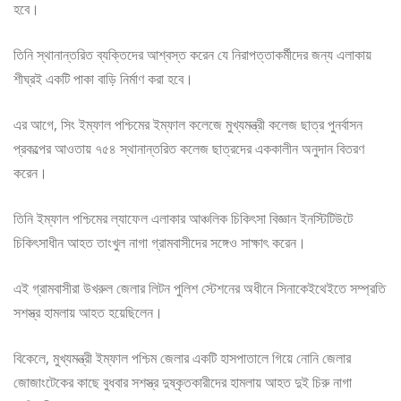
হবে।
তিনি স্থানান্তরিত ব্যক্তিদের আশ্বস্ত করেন যে নিরাপত্তাকর্মীদের জন্য এলাকায়
শীঘ্রই একটি পাকা বাড়ি নির্মাণ করা হবে।
এর আগে, সিং ইম্ফাল পশ্চিমের ইম্ফাল কলেজে মুখ্যমন্ত্রী কলেজ ছাত্র পুনর্বাসন
প্রকল্পের আওতায় ৭৫৪ স্থানান্তরিত কলেজ ছাত্রদের এককালীন অনুদান বিতরণ
করেন।
তিনি ইম্ফাল পশ্চিমের ল্যাফেল এলাকার আঞ্চলিক চিকিৎসা বিজ্ঞান ইনস্টিটিউটে
চিকিৎসাধীন আহত তাংখুল নাগা গ্রামবাসীদের সঙ্গেও সাক্ষাৎ করেন।
এই গ্রামবাসীরা উখরুল জেলার লিটন পুলিশ স্টেশনের অধীনে সিনাকেইথেইতে সম্প্রতি
সশস্ত্র হামলায় আহত হয়েছিলেন।
বিকেলে, মুখ্যমন্ত্রী ইম্ফাল পশ্চিম জেলার একটি হাসপাতালে গিয়ে নোনি জেলার
জোজাংটেকের কাছে বুধবার সশস্ত্র দুষ্কৃতকারীদের হামলায় আহত দুই চিরু নাগা