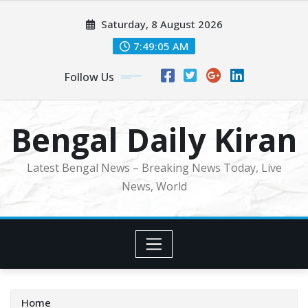
Skip
Saturday, 8 August 2026
to
content
7:49:07 AM
Follow Us
Bengal Daily Kiran
Latest Bengal News – Breaking News Today, Live
News, World
Home