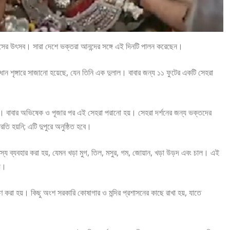
্বাসের উৎসব। সারা দেশে ভক্তরা আনন্দের সঙ্গে এই দিনটি পালন করেছেন।
শৃঙ্গারে সাজানো হয়েছে, যেন তিনি এক দুলাল। বাবার জন্য ১১ ফুটের একটি সেহরা
। বাবার অভিষেক ও পূজার পর এই সেহরা পরানো হয়। সেহরা দর্শনের জন্য ভক্তদের
ি হয়নি; এটি দুপুরে অনুষ্ঠিত হবে।
্য ব্যবহার করা হয়, যেমন খড়া মুগ, তিল, মসুর, গম, জোয়ান, খড়া উড়দ এবং চাল। এই
য়।
 করা হয়। কিছু অংশ সরকারি কোষাগার ও মন্দির প্রশাসনের কাছে রাখা হয়, যাতে