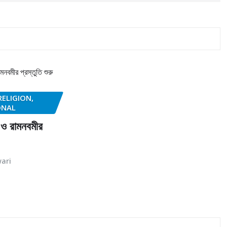
RELIGION,
ONAL
ি ও রামনবমীর
ari