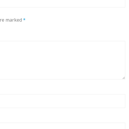
 are marked
*