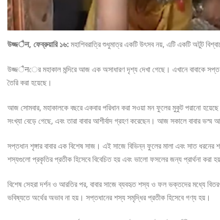
উজ্জैन, ফেব্রুয়ারি ১৬:
মহাশিবরাত্রি শুধুমাত্র একটি উৎসব নয়, এটি একটি অটুট বিশ
উজ্জैनের মহাকাল মন্দিরে আজ এক অসাধারণ দৃশ্য দেখা গেছে। এখানে বাবাকে সপ্তধান 
তৈরি করা হয়েছে।
আজ সোমবার, মহাকালকে বছরে একবার পরিধান করা সওয়া মন ফুলের মুকুট পরানো হয়েছে
সংখ্যা বেড়ে গেছে, এবং তারা বাবার আশীর্বাদ গ্রহণ করেছেন। আজ সকালে বাবার ভস্ম আরত
সপ্তধান শৃঙ্গার বাবার এক বিশেষ সাজ। এই সাজে বিভিন্ন ফুলের মালা এবং সাত ধরনের শস
শস্যগুলো প্রকৃতির প্রতীক হিসেবে বিবেচিত হয় এবং ভালো ফসলের জন্য প্রার্থনা করা হ
বিশেষ সেহরা দর্শন ও আরতির পর, বাবার সাজে ব্যবহৃত শস্য ও ফল ভক্তদের মধ্যে বিতরণ
ভবিষ্যতে অর্থের অভাব না হয়। সপ্তধানের শস্য সমৃদ্ধির প্রতীক হিসেবে গণ্য হয়।