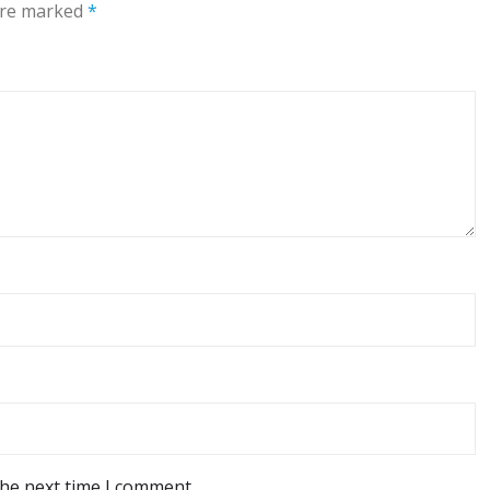
 are marked
*
the next time I comment.