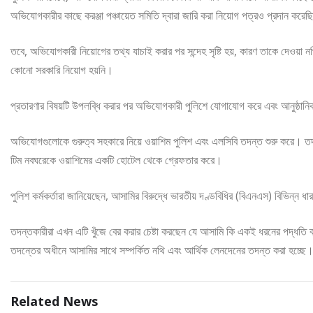
অভিযোগকারীর কাছে করঞ্জা পঞ্চায়েত সমিতি দ্বারা জারি করা নিয়োগ পত্রও প্রদান করে
তবে, অভিযোগকারী নিয়োগের তথ্য যাচাই করার পর সন্দেহ সৃষ্টি হয়, কারণ তাকে দেওয়া নথ
কোনো সরকারি নিয়োগ হয়নি।
প্রতারণার বিষয়টি উপলব্ধি করার পর অভিযোগকারী পুলিশে যোগাযোগ করে এবং আনুষ্ঠা
অভিযোগগুলোকে গুরুত্ব সহকারে নিয়ে ওয়াশিম পুলিশ এবং এলসিবি তদন্ত শুরু করে। তদ
টিম নবঘরেকে ওয়াশিমের একটি হোটেল থেকে গ্রেফতার করে।
পুলিশ কর্মকর্তারা জানিয়েছেন, আসামির বিরুদ্ধে ভারতীয় দণ্ডবিধির (বিএনএস) বিভিন্ন ধ
তদন্তকারীরা এখন এটি খুঁজে বের করার চেষ্টা করছেন যে আসামি কি একই ধরনের পদ্ধতি ব্য
তদন্তের অধীনে আসামির সাথে সম্পর্কিত নথি এবং আর্থিক লেনদেনের তদন্ত করা হচ্ছে
Related News