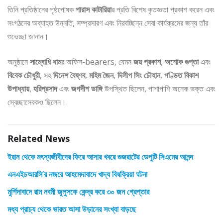
তিনি প্রতিষ্ঠানের পৃষ্ঠপোষক
পারাস কাটারিয়া
র প্রতি বিশেষ কৃতজ্ঞতা প্রকাশ করেন এবং
সংগঠনের অব্যাহত উন্নতি, সম্প্রসারণ এবং নিরবচ্ছিন্ন সেবা কার্যক্রমের জন্য তাঁর
শুভেচ্ছা জানান।
অনুষ্ঠানে
সাম্বোধি ধাম
র অফিস-bearers, যেমন
জয় প্রকাশ
,
অশোক গুপ্তা
এবং
বিবেক চৌধুরী
, সহ
দিনেশ বৈষ্ণব
,
মহিম জৈন
,
দিলীপ সিং চৌহান
,
পণ্ডিত বিকাশ
উপাধ্যায়
,
হরিপ্রসাদ
এবং
জগদীশ ডাঙ্গি
উপস্থিত ছিলেন, পাশাপাশি অনেক ভক্ত এবং
স্বেচ্ছাসেবকও ছিলেন।
Related News
ইরান থেকে মৎস্যজীবীদের ফিরে আসার খবরে গুজরাটের ডেপুটি সিএমের আনন্দ
এনএইচআরসি’র নজরে আহমেদাবাদে খাদ্য বিষক্রিয়া ঘটনা
মুর্শিদাবাদে রাম নবমী জুলুসকে কেন্দ্র করে ৩০ জন গ্রেপ্তার
মধ্য প্রাচ্য থেকে ভারত আসা উড়ানের সংখ্যা বাড়ছে