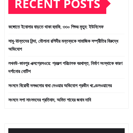
RECENT POSTS
কঙ্গোতে ইবোলার বাড়তে থাকা হুমকি, ৩৩০ শিশুর মৃত্যু: ইউনিসেফ
সাধু-सন্তদের নিন্দা, মৌলানা রশিদীর মন্তব্যকে সামাজিক সম্প্রীতির বিরুদ্ধে
অভিযোগ
লখনউ-কানপুর এক্সপ্রেসওয়ে: প্রকল্প পরিচালক বরখাস্ত, নির্মাণ সংস্থাকে কারণ
দর্শানোর নোটিশ
সংসদে বিরোধী দলগুলোর বাধা দেওয়ার অভিযোগ প্রভীন খণ্ডেলওয়ালের
সংসদে সপা সাংসদদের প্রতিবাদ, অমিত শাহের জবাব দাবি