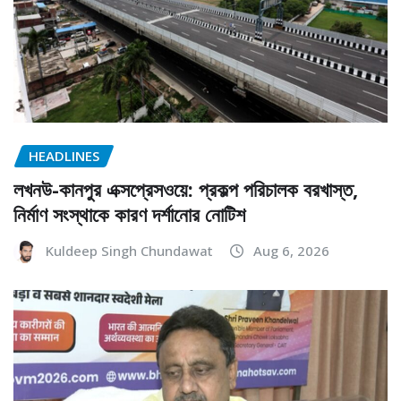
HEADLINES
লখনউ-কানপুর এক্সপ্রেসওয়ে: প্রকল্প পরিচালক বরখাস্ত,
নির্মাণ সংস্থাকে কারণ দর্শানোর নোটিশ
Kuldeep Singh Chundawat
Aug 6, 2026