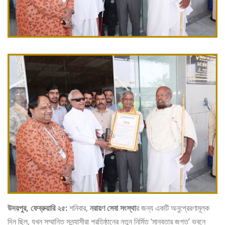
উদয়পুর, ফেব্রুয়ারি ২৫:
শনিবার,
নরায়ণ সেবা সংস্থা
র জন্য একটি অনুপ্রেরণামূলক
দিন ছিল, যখন সম্মানিত সন্ন্যাসীরা প্রতিষ্ঠানের নতুন নির্মিত ‘মানবতার জগত’ ভবনে