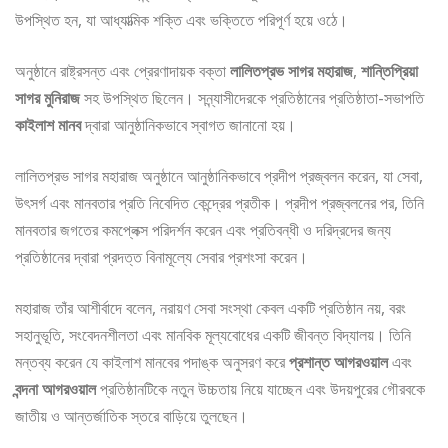
উপস্থিত হন, যা আধ্যাত্মিক শক্তি এবং ভক্তিতে পরিপূর্ণ হয়ে ওঠে।
অনুষ্ঠানে রাষ্ট্রসন্ত এবং প্রেরণাদায়ক বক্তা
লালিতপ্রভ সাগর মহারাজ
,
শান্তিপ্রিয়া
সাগর মুনিরাজ
সহ উপস্থিত ছিলেন। সন্ন্যাসীদেরকে প্রতিষ্ঠানের প্রতিষ্ঠাতা-সভাপতি
কাইলাশ মানব
দ্বারা আনুষ্ঠানিকভাবে স্বাগত জানানো হয়।
লালিতপ্রভ সাগর মহারাজ অনুষ্ঠানে আনুষ্ঠানিকভাবে প্রদীপ প্রজ্বলন করেন, যা সেবা,
উৎসর্গ এবং মানবতার প্রতি নিবেদিত কেন্দ্রের প্রতীক। প্রদীপ প্রজ্বলনের পর, তিনি
মানবতার জগতের কমপ্লেক্স পরিদর্শন করেন এবং প্রতিবন্ধী ও দরিদ্রদের জন্য
প্রতিষ্ঠানের দ্বারা প্রদত্ত বিনামূল্যে সেবার প্রশংসা করেন।
মহারাজ তাঁর আশীর্বাদে বলেন, নরায়ণ সেবা সংস্থা কেবল একটি প্রতিষ্ঠান নয়, বরং
সহানুভূতি, সংবেদনশীলতা এবং মানবিক মূল্যবোধের একটি জীবন্ত বিদ্যালয়। তিনি
মন্তব্য করেন যে কাইলাশ মানবের পদাঙ্ক অনুসরণ করে
প্রশান্ত আগরওয়াল
এবং
বন্দনা আগরওয়াল
প্রতিষ্ঠানটিকে নতুন উচ্চতায় নিয়ে যাচ্ছেন এবং উদয়পুরের গৌরবকে
জাতীয় ও আন্তর্জাতিক স্তরে বাড়িয়ে তুলছেন।