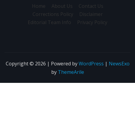
Home
About Us
Contact Us
Corrections Policy
Disclaimer
Editorial Team Info
Privacy Policy
Copyright © 2026 | Powered by
WordPress
|
NewsExo
by
ThemeArile