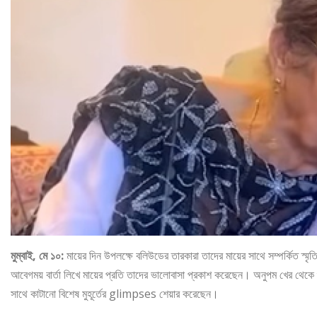
মুম্বাই, মে ১০:
মায়ের দিন উপলক্ষে বলিউডের তারকারা তাদের মায়ের সাথে সম্পর্কিত স্
আবেগময় বার্তা লিখে মায়ের প্রতি তাদের ভালোবাসা প্রকাশ করেছেন। অনুপম খের থেকে শুর
সাথে কাটানো বিশেষ মুহূর্তের glimpses শেয়ার করেছেন।