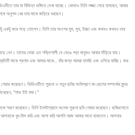
টিতে তার মা বিভিন্ন ভঙ্গিতে দেখা যাচ্ছে। কোথাও তিনি লজ্জা পেয়ে হাসছেন, আবার
েষে অনুপম খের তার মাকে জড়িয়ে ধরছেন।
একটু একটু করে গড়ে তোলেন। তিনি তার অংশের ঘুম, সুখ, ইচ্ছা এবং কখনও কখনও তার
়ে নেন। তাদের দোয়া এত শক্তিশালী যে ভেঙে পড়া মানুষও আবার দাঁড়িয়ে যায়।
ের প্রতিটি মাকে প্রণাম এবং আমার মাকে… যাঁর জন্য আমরা হাসছি এবং এগিয়ে যাচ্ছি। জয়
শেয়ার করেছেন। ভিডিওটিতে পুরনো ও নতুন ছবির সংমিশ্রণে মা-ছেলের সম্পর্কের সুন্দর
ে লিখেছেন, “লাভ ইউ মমা।”
র্গিসকে স্মরণ করেছেন। তিনি ইনস্টাগ্রামে অনেক পুরনো ছবি শেয়ার করেছেন। ছবিগুলোতে
“মমা, আমি আপনাকে খুব মিস করি এবং আশা করি আপনি আজ আমার সাথে থাকতেন। আপনার