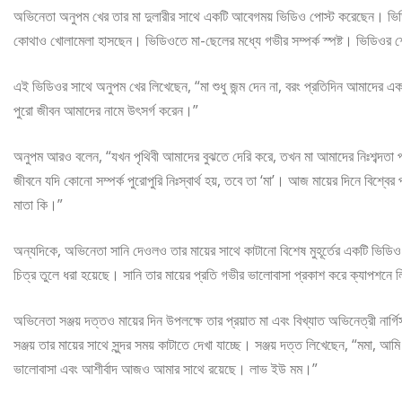
অভিনেতা অনুপম খের তার মা দুলারীর সাথে একটি আবেগময় ভিডিও পোস্ট করেছেন। ভিডিও
কোথাও খোলামেলা হাসছেন। ভিডিওতে মা-ছেলের মধ্যে গভীর সম্পর্ক স্পষ্ট। ভিডিওর শ
এই ভিডিওর সাথে অনুপম খের লিখেছেন, “মা শুধু জন্ম দেন না, বরং প্রতিদিন আমাদের 
পুরো জীবন আমাদের নামে উৎসর্গ করেন।”
অনুপম আরও বলেন, “যখন পৃথিবী আমাদের বুঝতে দেরি করে, তখন মা আমাদের নিঃশব্দতা পড
জীবনে যদি কোনো সম্পর্ক পুরোপুরি নিঃস্বার্থ হয়, তবে তা ‘মা’। আজ মায়ের দিনে বিশ্ব
মাতা কি।”
অন্যদিকে, অভিনেতা সানি দেওলও তার মায়ের সাথে কাটানো বিশেষ মুহূর্তের একটি ভিডিও 
চিত্র তুলে ধরা হয়েছে। সানি তার মায়ের প্রতি গভীর ভালোবাসা প্রকাশ করে ক্যাপশন
অভিনেতা সঞ্জয় দত্তও মায়ের দিন উপলক্ষে তার প্রয়াত মা এবং বিখ্যাত অভিনেত্রী না
সঞ্জয় তার মায়ের সাথে সুন্দর সময় কাটাতে দেখা যাচ্ছে। সঞ্জয় দত্ত লিখেছেন, 
ভালোবাসা এবং আশীর্বাদ আজও আমার সাথে রয়েছে। লাভ ইউ মম।”