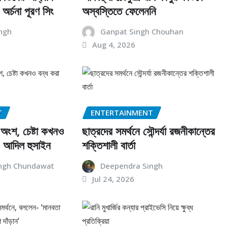
অর্চনা পূরণ সিং
অস্বস্তিতে ফেলেননি
ngh
Ganpat Singh Chouhan
Aug 4, 2026
T
ENTERTAINMENT
ংশ, চেষ্টা কখনও
ছাত্রদের সমর্থনে সৌন্দর্যা রজনীকান্তের
: আদিল হুসাইন
শক্তিশালী বার্তা
ngh Chundawat
Deependra Singh
Jul 24, 2026