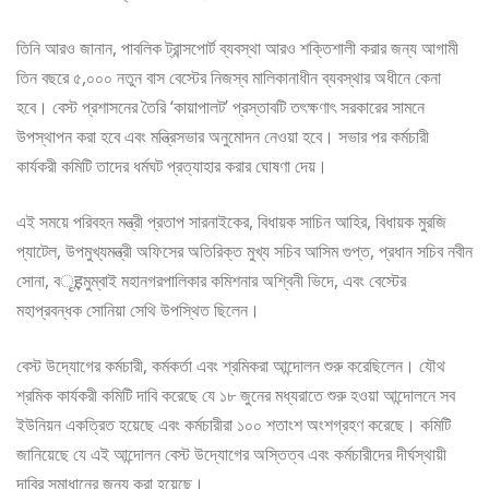
তিনি আরও জানান, পাবলিক ট্রান্সপোর্ট ব্যবস্থা আরও শক্তিশালী করার জন্য আগামী
তিন বছরে ৫,০০০ নতুন বাস বেস্টের নিজস্ব মালিকানাধীন ব্যবস্থার অধীনে কেনা
হবে। বেস্ট প্রশাসনের তৈরি ‘কায়াপালট’ প্রস্তাবটি তৎক্ষণাৎ সরকারের সামনে
উপস্থাপন করা হবে এবং মন্ত্রিসভার অনুমোদন নেওয়া হবে। সভার পর কর্মচারী
কার্যকরী কমিটি তাদের ধর্মঘট প্রত্যাহার করার ঘোষণা দেয়।
এই সময়ে পরিবহন মন্ত্রী প্রতাপ সারনাইকের, বিধায়ক সাচিন আহির, বিধায়ক মুরজি
প্যাটেল, উপমুখ্যমন্ত্রী অফিসের অতিরিক্ত মুখ্য সচিব আসিম গুপ্ত, প্রধান সচিব নবীন
সোনা, বृहন্মুম্বাই মহানগরপালিকার কমিশনার অশ্বিনী ভিদে, এবং বেস্টের
মহাপ্রবন্ধক সোনিয়া সেথি উপস্থিত ছিলেন।
বেস্ট উদ্যোগের কর্মচারী, কর্মকর্তা এবং শ্রমিকরা আন্দোলন শুরু করেছিলেন। যৌথ
শ্রমিক কার্যকরী কমিটি দাবি করেছে যে ১৮ জুনের মধ্যরাতে শুরু হওয়া আন্দোলনে সব
ইউনিয়ন একত্রিত হয়েছে এবং কর্মচারীরা ১০০ শতাংশ অংশগ্রহণ করেছে। কমিটি
জানিয়েছে যে এই আন্দোলন বেস্ট উদ্যোগের অস্তিত্ব এবং কর্মচারীদের দীর্ঘস্থায়ী
দাবির সমাধানের জন্য করা হয়েছে।