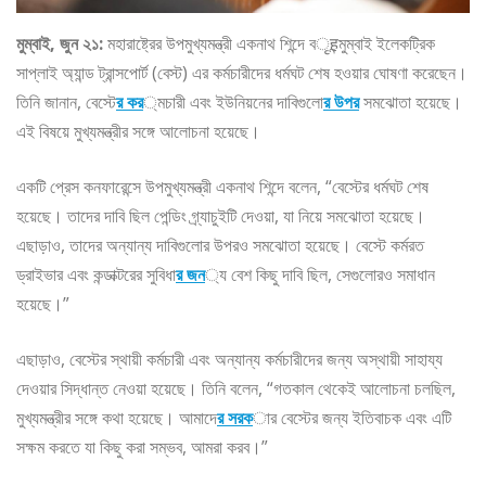
মুম্বাই, জুন ২১:
মহারাষ্ট্রের উপমুখ্যমন্ত্রী একনাথ শিন্দে বृहন্মুম্বাই ইলেকট্রিক
সাপ্লাই অ্যান্ড ট্রান্সপোর্ট (বেস্ট) এর কর্মচারীদের ধর্মঘট শেষ হওয়ার ঘোষণা করেছেন।
তিনি জানান, বেস্টে
র কর
্মচারী এবং ইউনিয়নের দাবিগুলো
র উপর
সমঝোতা হয়েছে।
এই বিষয়ে মুখ্যমন্ত্রীর সঙ্গে আলোচনা হয়েছে।
একটি প্রেস কনফারেন্সে উপমুখ্যমন্ত্রী একনাথ শিন্দে বলেন, “বেস্টের ধর্মঘট শেষ
হয়েছে। তাদের দাবি ছিল পেন্ডিং গ্র্যাচুইটি দেওয়া, যা নিয়ে সমঝোতা হয়েছে।
এছাড়াও, তাদের অন্যান্য দাবিগুলোর উপরও সমঝোতা হয়েছে। বেস্টে কর্মরত
ড্রাইভার এবং কন্ডাক্টরের সুবিধা
র জন
্য বেশ কিছু দাবি ছিল, সেগুলোরও সমাধান
হয়েছে।”
এছাড়াও, বেস্টের স্থায়ী কর্মচারী এবং অন্যান্য কর্মচারীদের জন্য অস্থায়ী সাহায্য
দেওয়ার সিদ্ধান্ত নেওয়া হয়েছে। তিনি বলেন, “গতকাল থেকেই আলোচনা চলছিল,
মুখ্যমন্ত্রীর সঙ্গে কথা হয়েছে। আমাদে
র সরক
ার বেস্টের জন্য ইতিবাচক এবং এটি
সক্ষম করতে যা কিছু করা সম্ভব, আমরা করব।”