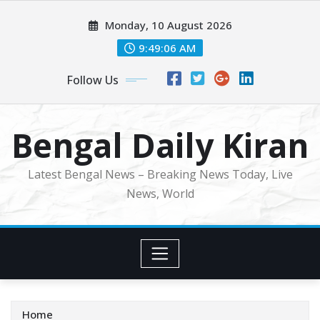
Skip
Monday, 10 August 2026
to
content
9:49:08 AM
Follow Us
Bengal Daily Kiran
Latest Bengal News – Breaking News Today, Live
News, World
Home