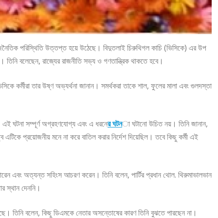
 রাজনৈতিক পরিস্থিতি উত্তপ্ত হয়ে উঠেছে। বিদুতলাই চিরুথিগল কাচি (ভিসিকে) এর উপ
রেছেন। তিনি বলেছেন, রাজ্যের রাজনীতি সভ্য ও গণতান্ত্রিক থাকতে হবে।
রে ভিসিকে কর্মীরা তার উষ্ণ অভ্যর্থনা জানান। সমর্থকরা তাকে শাল, ফুলের মালা এবং গুলদস্তা
, এই ঘটনা সম্পূর্ণ অগ্রহণযোগ্য এবং এ ধরনে
র ঘটন
া ঘটানো উচিত নয়। তিনি জানান,
ব এটিকে প্রয়োজনীয় মনে না করে বাতিল করার নির্দেশ দিয়েছিল। তবে কিছু কর্মী এই
ে মারেন এবং অত্যন্ত সহিংস আচরণ করেন। তিনি বলেন, পার্টির প্রধান থোল. থিরুমাভালভান
ার স্থান দেননি।
য়েছে। তিনি বলেন, কিছু ডিএমকে নেতার অসন্তোষের কারণ তিনি বুঝতে পারছেন না।