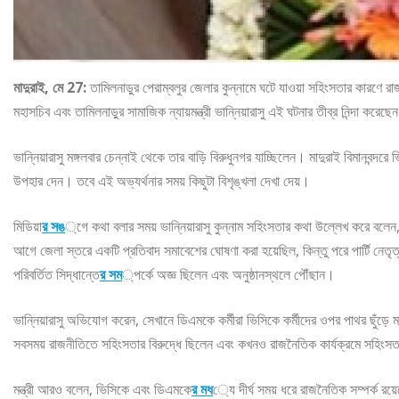
মাদুরাই, মে 27:
তামিলনাড়ুর পেরাম্বলুর জেলার কুন্নামে ঘটে যাওয়া সহিংসতার কারণে
মহাসচিব এবং তামিলনাড়ুর সামাজিক ন্যায়মন্ত্রী ভান্নিয়ারাসু এই ঘটনার তীব্র নিন্দা ক
ভান্নিয়ারাসু মঙ্গলবার চেন্নাই থেকে তার বাড়ি বিরুধুনগর যাচ্ছিলেন। মাদুরাই বিমানবন্দ
উপহার দেন। তবে এই অভ্যর্থনার সময় কিছুটা বিশৃঙ্খলা দেখা দেয়।
মিডিয়া
র সঙ
্গে কথা বলার সময় ভান্নিয়ারাসু কুন্নাম সহিংসতার কথা উল্লেখ করে বলেন
আগে জেলা স্তরে একটি প্রতিবাদ সমাবেশের ঘোষণা করা হয়েছিল, কিন্তু পরে পার্টি নেতৃত্
পরিবর্তিত সিদ্ধান্তে
র সম
্পর্কে অজ্ঞ ছিলেন এবং অনুষ্ঠানস্থলে পৌঁছান।
ভান্নিয়ারাসু অভিযোগ করেন, সেখানে ডিএমকে কর্মীরা ভিসিকে কর্মীদের ওপর পাথর ছুঁড়
সবসময় রাজনীতিতে সহিংসতার বিরুদ্ধে ছিলেন এবং কখনও রাজনৈতিক কার্যক্রমে সহিংসত
মন্ত্রী আরও বলেন, ভিসিকে এবং ডিএমকে
র মধ
্যে দীর্ঘ সময় ধরে রাজনৈতিক সম্পর্ক র