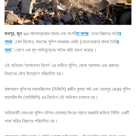
জয়পুর, জুন ২০:
মাদকদ্রব্যের পাচার এবং সংগঠি
ত অপর
াধের বিরুদ্ধে কঠো
র
পদক
্ষেপ হিসেবে, বাডমের পুলিশ শুক্রবার এমডি (মেফেড্রোন) মাদক তৈরি
র
অভ
িযোগে এক মূল অভিযুক্তের অবৈধ বাড়ি ধ্বংস করেছে।
এই অভিযান ‘অপারেশন ক্লিন’ এর অধীনে পুলিশ, জেলা প্রশাসন এবং রাজস্ব
বিভাগের যৌথ উদ্যোগে পরিচালিত হয়।
রাজস্থান পুলিশের মহাপরিচালক (ডিজিপি) রাজীব কুমার শর্মা এবং যোধপুর রেঞ্জের পুলিশ
মহাপরিদর্শক (আইজিপি) এর নির্দেশে এই অভিযান চালানো হয়।
অভিযানটি সেডওয়া পুলিশ স্টেশন এলাকার সিংহর গ্রামে সরকারি জমিতে নির্মিত একটি
পাকা বাড়ির বিরুদ্ধে পরিচালিত হয়।