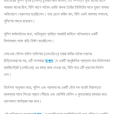
বাডমেরের পুলিশ সুপার (এসপি) চুনারাম জাট জানান, এই সম্পত্তি মুসা খানের ছেলে
আরবাব খানের ছিল, যিনি আগে অবৈধ এমডি মাদক তৈরির ইউনিটের সাথে যুক্ত থাকার
অভিযোগে গ্রেফতার হয়েছিলেন। তার ছেলে করিম খান, যিনি একই মামলায় পলাতক,
পুলিশের নজরে রয়েছেন।
পুলিশ কর্মকর্তাদের মতে, অভিযুক্ত ব্যক্তি সরকারি জমিতে অবৈধভাবে একটি
বিলাসবহুল পাকা বাড়ি নির্মাণ করেছিলেন।
সেডওয়া স্টেশন হাউস অফিসার (এসএইচও) দ্বারা জমির অবৈধ দখলের
চিহ্নিতকরণের পর, এটি অপসারণে
র জন
্য একটি আনুষ্ঠানিক প্রস্তাব সাব-ডিভিশনাল
ম্যাজিস্ট্রেট (এসডিএম) এর কাছে জমা দেওয়া হয়, যিনি পরে এটি ধ্বংসের নির্দেশ
দেন।
নির্দেশনা অনুসরণ করে, পুলিশ এবং প্রশাসনের একটি যৌথ দল যথেষ্ট নিরাপত্তা
ব্যবস্থার সাথে সিংহর গ্রামে পৌঁছায় এবং জেসিবি মেশিন ও বুলডোজার ব্যবহার করে
ধ্বংসকরণ কার্যক্রম শুরু করে।