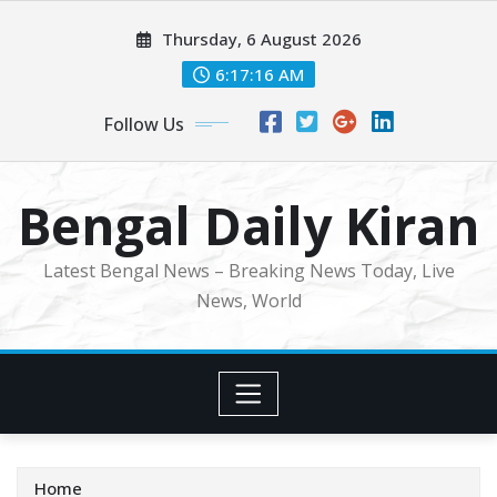
Skip
Thursday, 6 August 2026
to
content
6:17:18 AM
Follow Us
Bengal Daily Kiran
Latest Bengal News – Breaking News Today, Live
News, World
Home