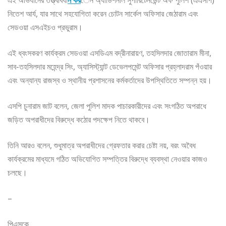
এই অভিযানের তত্ত্বাবধা
ন কর
েন অ্যাডিশনাল সুপারিটেনডেন্ট অফ পুলিশ (এএসপি)
নিতেশ আর্য, যার সাথে সহযোগিতা করেন চোটন সার্কেল অফিসার জেঠারাম এবং
সেডওয়া এসএইচও প্রভুরাম।
এই ধ্বংসকরণ কার্যক্রম সেডওয়া এসডিএম বদ্রীনারায়ণ, তহসিলদার জোতারাম মীনা,
সাব-তহসিলদার মহেন্দ্র সিং, অ্যাসিস্ট্যান্ট ডেভেলপমেন্ট অফিসার প্রহ্লাদরাম পঁওয়ার
এবং অন্যান্য রাজস্ব ও স্থানীয় প্রশাসনের কর্মকর্তাদের উপস্থিতিতে সম্পন্ন হয়।
এসপি চুনারাম জাট বলেন, জেলা পুলিশ মাদক পাচারকারীদের এবং সংগঠিত অপরাধে
জড়িত অপরাধীদের বিরুদ্ধে কঠোর পদক্ষেপ নিতে থাকবে।
তিনি আরও বলেন, শুধুমাত্র অপরাধীদের গ্রেফতার করার চেষ্টা নয়, বরং অবৈধ
কার্যক্রমের মাধ্যমে গঠিত অভিযোগিত সম্পত্তির বিরুদ্ধে ব্যবস্থা নেওয়ার কাজও
চলছে।
–
পিএসকে