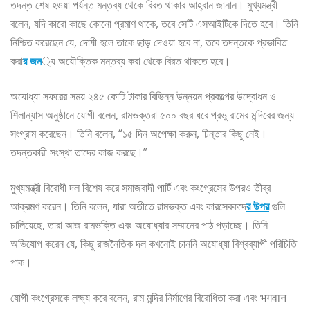
তদন্ত শেষ হওয়া পর্যন্ত মন্তব্য থেকে বিরত থাকার আহ্বান জানান। মুখ্যমন্ত্রী
বলেন, যদি কারো কাছে কোনো প্রমাণ থাকে, তবে সেটি এসআইটিকে দিতে হবে। তিনি
নিশ্চিত করেছেন যে, দোষী হলে তাকে ছাড় দেওয়া হবে না, তবে তদন্তকে প্রভাবিত
করা
র জন
্য অযৌক্তিক মন্তব্য করা থেকে বিরত থাকতে হবে।
অযোধ্যা সফরের সময় ২৪৫ কোটি টাকার বিভিন্ন উন্নয়ন প্রকল্পের উদ্বোধন ও
শিলান্যাস অনুষ্ঠানে যোগী বলেন, রামভক্তরা ৫০০ বছর ধরে প্রভু রামের মন্দিরের জন্য
সংগ্রাম করেছেন। তিনি বলেন, “১৫ দিন অপেক্ষা করুন, চিন্তার কিছু নেই।
তদন্তকারী সংস্থা তাদের কাজ করছে।”
মুখ্যমন্ত্রী বিরোধী দল বিশেষ করে সমাজবাদী পার্টি এবং কংগ্রেসের উপরও তীব্র
আক্রমণ করেন। তিনি বলেন, যারা অতীতে রামভক্ত এবং কারসেবকদে
র উপর
গুলি
চালিয়েছে, তারা আজ রামভক্তি এবং অযোধ্যার সম্মানের পাঠ পড়াচ্ছে। তিনি
অভিযোগ করেন যে, কিছু রাজনৈতিক দল কখনোই চাননি অযোধ্যা বিশ্বব্যাপী পরিচিতি
পাক।
যোগী কংগ্রেসকে লক্ষ্য করে বলেন, রাম মন্দির নির্মাণের বিরোধিতা করা এবং भगवान