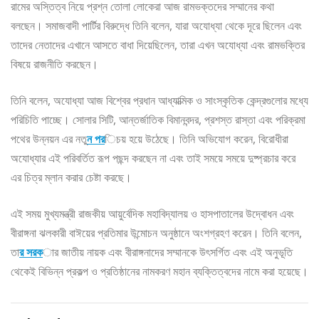
রামের অস্তিত্ব নিয়ে প্রশ্ন তোলা লোকেরা আজ রামভক্তদের সম্মানের কথা
বলছেন। সমাজবাদী পার্টির বিরুদ্ধে তিনি বলেন, যারা অযোধ্যা থেকে দূরে ছিলেন এবং
তাদের নেতাদের এখানে আসতে বাধা দিয়েছিলেন, তারা এখন অযোধ্যা এবং রামভক্তির
বিষয়ে রাজনীতি করছেন।
তিনি বলেন, অযোধ্যা আজ বিশ্বের প্রধান আধ্যাত্মিক ও সাংস্কৃতিক কেন্দ্রগুলোর মধ্যে
পরিচিতি পাচ্ছে। সোলার সিটি, আন্তর্জাতিক বিমানবন্দর, প্রশস্ত রাস্তা এবং পরিক্রমা
পথের উন্নয়ন এর নতু
ন পর
িচয় হয়ে উঠেছে। তিনি অভিযোগ করেন, বিরোধীরা
অযোধ্যার এই পরিবর্তিত রূপ পছন্দ করছেন না এবং তাই সময়ে সময়ে দুষ্প্রচার করে
এর চিত্র ম্লান করার চেষ্টা করছে।
এই সময় মুখ্যমন্ত্রী রাজকীয় আয়ুর্বেদিক মহাবিদ্যালয় ও হাসপাতালের উদ্বোধন এবং
বীরাঙ্গনা ঝলকারী বাঈয়ের প্রতিমার উন্মোচন অনুষ্ঠানে অংশগ্রহণ করেন। তিনি বলেন,
তা
র সরক
ার জাতীয় নায়ক এবং বীরাঙ্গনাদের সম্মানকে উৎসর্গিত এবং এই অনুভূতি
থেকেই বিভিন্ন প্রকল্প ও প্রতিষ্ঠানের নামকরণ মহান ব্যক্তিত্বদের নামে করা হয়েছে।