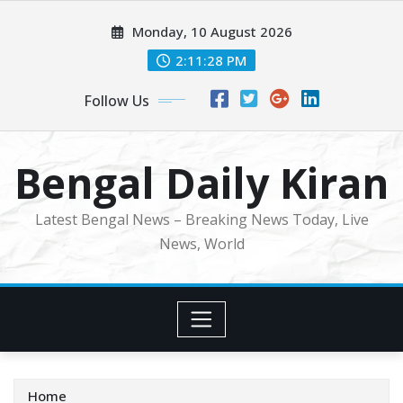
Skip
Monday, 10 August 2026
to
content
2:11:30 PM
Follow Us
Bengal Daily Kiran
Latest Bengal News – Breaking News Today, Live
News, World
Home