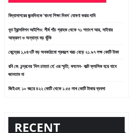
বিদ্যাসাগরের জন্মদিনকে ‘বাংলা শিক্ষা দিবস’ ঘোষণা করার দাবি
ধূত ট্রান্সমিশন আইপিও: শীর্ষ পাঁচ গ্রাহক থেকে ৭১ শতাংশ আয়, সাইবার
আক্রমণ ও অন্যান্য বড় ঝুঁকি
কেন্দ্রের ১,৮৪৭টি বড় অবকাঠামো প্রকল্পে খরচ বেড়ে ২১.৯৭ লক্ষ কোটি টাকা
রবি কে. চন্দ্রনের ‘দিল চাহতা হে’ এর স্মৃতি, বললেন- কাল্ট ক্লাসিক হয়ে যাবে
জানতাম না
জিইএম: ১০ বছরে ৪২২ কোটি থেকে ১.৫৫ লাখ কোটি টাকার ব্যবসা
RECENT