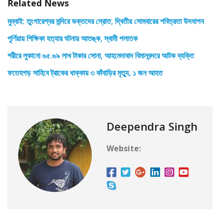
Related News
মুম্বাই: তুংগারেশ্বর মন্দিরে ভক্তদের স্রোত, দ্বিতীয় সোমবারের পবিত্রতা উদযাপন
পূর্ণিয়ায় শিক্ষিকা হত্যার ঘটনায় আতঙ্ক, স্বামী পলাতক
শরীরে লুকানো ৬৫.৬৯ লাখ টাকার সোনা, আহমেদাবাদ বিমানবন্দরে আটক ব্যক্তি
ফতেহগড় সাহিবে ট্রাকের ধাক্কায় ৩ কাঁবাড়ির মৃত্যু, ১ জন আহত
Deependra Singh
Website: