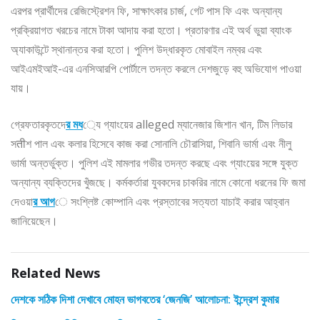
এরপর প্রার্থীদের রেজিস্ট্রেশন ফি, সাক্ষাৎকার চার্জ, গেট পাস ফি এবং অন্যান্য
প্রক্রিয়াগত খরচের নামে টাকা আদায় করা হতো। প্রতারণার এই অর্থ ভুয়া ব্যাংক
অ্যাকাউন্টে স্থানান্তর করা হতো। পুলিশ উদ্ধারকৃত মোবাইল নম্বর এবং
আইএমইআই-এর এনসিআরপি পোর্টালে তদন্ত করলে দেশজুড়ে বহু অভিযোগ পাওয়া
যায়।
গ্রেফতারকৃতদে
র মধ
্যে গ্যাংয়ের alleged ম্যানেজার জিশান খান, টিম লিডার
সतीশ পাল এবং কলার হিসেবে কাজ করা সোনালি চৌরাসিয়া, শিবানি ভার্মা এবং নীলু
ভার্মা অন্তর্ভুক্ত। পুলিশ এই মামলার গভীর তদন্ত করছে এবং গ্যাংয়ের সঙ্গে যুক্ত
অন্যান্য ব্যক্তিদের খুঁজছে। কর্মকর্তারা যুবকদের চাকরির নামে কোনো ধরনের ফি জমা
দেওয়া
র আগ
ে সংশ্লিষ্ট কোম্পানি এবং প্রস্তাবের সত্যতা যাচাই করার আহ্বান
জানিয়েছেন।
Related News
দেশকে সঠিক দিশা দেখাবে মোহন ভাগবতের ‘জেনজি’ আলোচনা: ইন্দ্রেশ কুমার