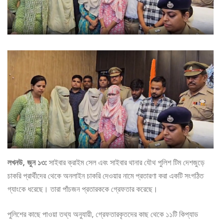
লখনউ, জুন ১৩:
সাইবার ক্রাইম সেল এবং সাইবার থানার যৌথ পুলিশ টিম দেশজুড়ে
চাকরি প্রার্থীদের থেকে অনলাইন চাকরি দেওয়ার নামে প্রতারণা করা একটি সংগঠিত
গ্যাংকে ধরেছে। তারা পাঁচজন প্রতারককে গ্রেফতার করেছে।
পুলিশের কাছে পাওয়া তথ্য অনুযায়ী, গ্রেফতারকৃতদের কাছ থেকে ১১টি কিপ্যাড