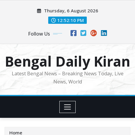
Skip
Thursday, 6 August 2026
to
content
12:52:12 PM
Follow Us
Bengal Daily Kiran
Latest Bengal News – Breaking News Today, Live
News, World
Home