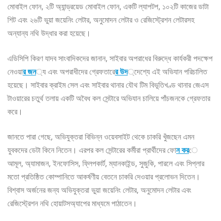
মোবাইল ফোন, ২টি অ্যান্ড্রয়েড মোবাইল ফোন, একটি ল্যাপটপ, ১০২টি কাজের ডাটা
শিট এবং ২৬টি ভুয়া জয়েনিং লেটার, অনুমোদন লেটার ও রেজিস্ট্রেশন লেটারসহ
অন্যান্য নথি উদ্ধার করা হয়েছে।
এডিসিপি কিরণ যাদব সাংবাদিকদের জানান, সাইবার অপরাধের বিরুদ্ধে কার্যকরী পদক্ষেপ
নেওয়া
র জন
্য এবং অপরাধীদের গ্রেফতারে
র উদ
্দেশ্যে এই অভিযান পরিচালিত
হয়েছে। সাইবার ক্রাইম সেল এবং সাইবার থানার যৌথ টিম বিভূতিখণ্ড থানার জেএস
টাওয়ারের চতুর্থ তলায় একটি অবৈধ কল সেন্টারে অভিযান চালিয়ে পাঁচজনকে গ্রেফতার
করে।
জানতে পারা গেছে, অভিযুক্তরা বিভিন্ন ওয়েবসাইট থেকে চাকরি খুঁজছেন এমন
যুবকদের ডেটা কিনে নিতেন। এরপর কল সেন্টারের কর্মীরা প্রার্থীদের ফো
ন কর
ে
আমূল, অ্যামাজন, ইনফোসিস, ফ্লিপকার্ট, ম্যানকাইন্ড, সুজুকি, পারলে এবং সিপ্লার
মতো প্রতিষ্ঠিত কোম্পানিতে আকর্ষণীয় বেতনে চাকরি দেওয়ার প্রলোভন দিতেন।
বিশ্বাস অর্জনের জন্য অভিযুক্তরা ভুয়া জয়েনিং লেটার, অনুমোদন লেটার এবং
রেজিস্ট্রেশন নথি হোয়াটসঅ্যাপের মাধ্যমে পাঠাতেন।