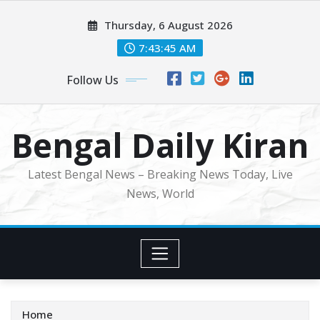
Skip
Thursday, 6 August 2026
to
content
7:43:47 AM
Follow Us
Bengal Daily Kiran
Latest Bengal News – Breaking News Today, Live
News, World
Home