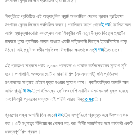
উৎপাদন কেন্দ্র হিসেবে প্রতিষ্ঠিত হতে চলেছে।
শিবপুরীতে প্রতিষ্ঠিত এই অত্যাধুনিক প্ল্যান্ট অঞ্চলটিকে দেশের প্রধান প্রতিরক্ষা
উৎপাদন কেন্দ্র হিসেবে প্রতিষ্ঠিত করবে। গ্বালিয়রে আগে থেকে
ই পর
িচালিত স্মল
আর্মস ম্যানুফ্যাকচারিং কমপ্লেক্স এবং শিবপুরীর এই নতুন উন্নত ডিফেন্স প্ল্যান্টের
মাধ্যমে পুরো গ্বালিয়র-চম্বল অঞ্চলে একটি শক্তিশালী ডিফেন্স ইকোসিস্টেম গড়ে
উঠবে। এই প্ল্যান্ট ভারতীয় প্রতিরক্ষা উৎপাদন ক্ষমতাকে নতু
ন শক
্তি দেবে।
এই প্রকল্পের মাধ্যমে প্রায় ৫,০০০ প্রত্যক্ষ ও পরোক্ষ কর্মসংস্থানের সুযোগ সৃষ্টি
হবে। পাশাপাশি, অঞ্চলের ছোট ও মাঝারি শিল্প (এমএসএমই) গুলি প্রতিরক্ষা
উৎপাদনের সাপ্লাই চেইনে যুক্ত হওয়ার সুযোগ পাবে। গ্বালিয়রস্থিত আদানি স্মল
আর্মস প্ল্যান্টে
র সঙ
্গে ইতিমধ্যে ২৫টিরও বেশি স্থানীয় এমএসএমই যুক্ত রয়েছে
এবং শিবপুরী প্রকল্পের মাধ্যমে এই পরিধি আরও বিস্তৃ
ত হব
ে।
প্রকল্পের লক্ষ্য আগামী তিন বছরে
র মধ
্যে সম্পূর্ণরূপে প্রস্তুত হয়ে উৎপাদন শুরু
করা। এটি শুধুমাত্র বিনিয়োগের ঘোষণা নয়, বরং নির্দিষ্ট সময়সীমার সঙ্গে কার্যকরী একটি
গুরুত্বপূর্ণ শিল্প প্রকল্প।