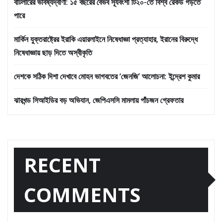
বাটলারের ভবিষ্যদ্বাণী: ১৫ বছরের বৈভব সূর্যবংশী টি২০-তে বিশ্ব রেকর্ড গড়তে
পারে
মার্কিন যুক্তরাষ্ট্রের ইরাকি এয়ারলাইনে নিষেধাজ্ঞা প্রত্যাহার, ইরানের বিরুদ্ধে
নিষেধাজ্ঞায় ছাড় দিতে অস্বীকৃতি
দেশকে সঠিক দিশা দেখাবে মোহন ভাগবতের ‘জেনজি’ আলোচনা: ইন্দ্রেশ কুমার
ঝারখন্ড সিআইডির বড় অভিযান, জেপিএসসি মামলায় পাঁচজন গ্রেফতার
RECENT
COMMENTS