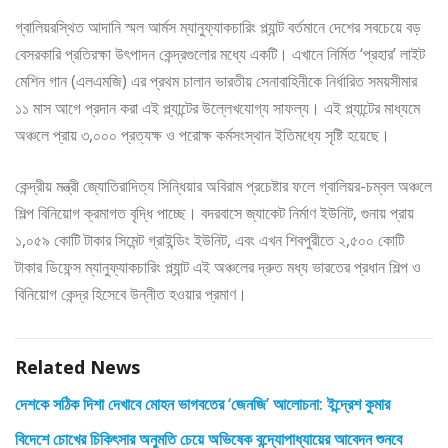
গ্বালিয়রস্থিত আদানি স্মল আর্মস ম্যানুফ্যাকচারিং প্ল্যান্ট বর্তমানে দেশের সবচেয়ে বড়
বেসরকারি প্রতিরক্ষা উৎপাদন কেন্দ্রগুলোর মধ্যে একটি। এখানে নির্মিত ‘প্রহার’ লাইট
মেশিন গান (এলএমজি) এর প্রথম চালান ভারতীয় সেনাবাহিনীকে নির্ধারিত সময়সীমার
১১ মাস আগে প্রদান করা এই প্ল্যান্টের উল্লেখযোগ্য সাফল্য। এই প্ল্যান্টের মাধ্যমে
অঞ্চলে প্রায় ৩,০০০ প্রত্যক্ষ ও পরোক্ষ কর্মসংস্থান ইতিমধ্যে সৃষ্টি হয়েছে।
কেন্দ্রীয় মন্ত্রী জ্যোতিরাদিত্য সিন্ধিয়ার অবিরাম প্রচেষ্টার ফলে গ্বালিয়র-চম্বল অঞ্চলে
শিল্প বিনিয়োগ ক্রমাগত বৃদ্ধি পাচ্ছে। বদরবাসে জ্যাকেট নির্মাণ ইউনিট, গুনায় প্রায়
১,০৫৯ কোটি টাকার সিমেন্ট গ্রাইন্ডিং ইউনিট, এবং এখন শিবপুরীতে ২,৫০০ কোটি
টাকার ডিফেন্স ম্যানুফ্যাকচারিং প্ল্যান্ট এই অঞ্চলের দ্রুত মধ্য ভারতের প্রধান শিল্প ও
বিনিয়োগ কেন্দ্র হিসেবে উন্নীত হওয়ার প্রমাণ।
Related News
দেশকে সঠিক দিশা দেখাবে মোহন ভাগবতের ‘জেনজি’ আলোচনা: ইন্দ্রেশ কুমার
বিদেশে চোখের চিকিৎসার অনুমতি চেয়ে অভিষেক বন্দ্যোপাধ্যায়ের আবেদন শুনবে