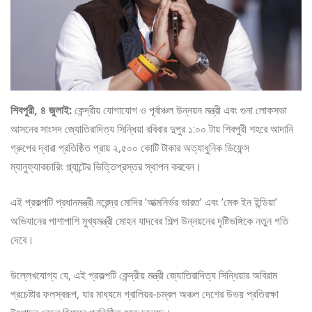
শিবপুরী, ৪ জুলাই:
কেন্দ্রীয় যোগাযোগ ও পূর্বাঞ্চল উন্নয়ন মন্ত্রী এবং গুনা লোকসভা
আসনের সাংসদ জ্যোতিরাদিত্য সিন্ধিয়া রবিবার দুপুর ১:০০ টায় শিবপুরী শহরে আদানি
গ্রুপের দ্বারা প্রতিষ্ঠিত প্রায় ২,৫০০ কোটি টাকার অত্যাধুনিক ডিফেন্স
ম্যানুফ্যাকচারিং প্ল্যান্টের ভিত্তিপ্রস্তর স্থাপন করবেন।
এই প্রকল্পটি প্রধানমন্ত্রী নরেন্দ্র মোদির ‘আত্মনির্ভর ভারত’ এবং ‘মেক ইন ইন্ডিয়া’
অভিযানের পাশাপাশি মুখ্যমন্ত্রী মোহন যাদবের শিল্প উন্নয়নের দৃষ্টিভঙ্গিকে নতুন গতি
দেবে।
উল্লেখযোগ্য যে, এই প্রকল্পটি কেন্দ্রীয় মন্ত্রী জ্যোতিরাদিত্য সিন্ধিয়ার অবিরাম
প্রচেষ্টার ফলস্বরূপ, যার মাধ্যমে গ্বালিয়র-চম্বল অঞ্চল দেশের উভয় প্রতিরক্ষা