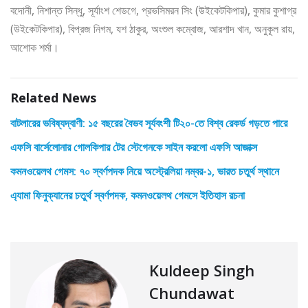
বদোনী, নিশান্ত সিন্ধু, সূর্যাংশ শেডগে, প্রভসিমরন সিং (উইকেটকিপার), কুমার কুশাগ্র
(উইকেটকিপার), বিপ্রজ নিগম, যশ ঠাকুর, অংশুল কম্বোজ, আরশাদ খান, অনুকূল রায়,
আশোক শর্মা।
Related News
বাটলারের ভবিষ্যদ্বাণী: ১৫ বছরের বৈভব সূর্যবংশী টি২০-তে বিশ্ব রেকর্ড গড়তে পারে
এফসি বার্সেলোনার গোলকিপার টের স্টেগেনকে সাইন করলো এফসি আজাক্স
কমনওয়েলথ গেমস: ৭০ স্বর্ণপদক নিয়ে অস্ট্রেলিয়া নম্বর-১, ভারত চতুর্থ স্থানে
এ্যামা ফিনুক্যানের চতুর্থ স্বর্ণপদক, কমনওয়েলথ গেমসে ইতিহাস রচনা
Kuldeep Singh
Chundawat