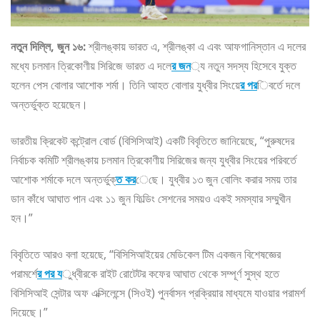
নতুন দিল্লি, জুন ১৬:
শ্রীলঙ্কায় ভারত এ, শ্রীলঙ্কা এ এবং আফগানিস্তান এ দলের
মধ্যে চলমান ত্রিকোণীয় সিরিজে ভারত এ দলে
র জন
্য নতুন সদস্য হিসেবে যুক্ত
হলেন পেস বোলার আশোক শর্মা। তিনি আহত বোলার যুধ্বীর সিংয়ে
র পর
িবর্তে দলে
অন্তর্ভুক্ত হয়েছেন।
ভারতীয় ক্রিকেট কন্ট্রোল বোর্ড (বিসিসিআই) একটি বিবৃতিতে জানিয়েছে, “পুরুষদের
নির্বাচক কমিটি শ্রীলঙ্কায় চলমান ত্রিকোণীয় সিরিজের জন্য যুধ্বীর সিংয়ের পরিবর্তে
আশোক শর্মাকে দলে অন্তর্ভুক্
ত কর
েছে। যুধ্বীর ১৩ জুন বোলিং করার সময় তার
ডান কাঁধে আঘাত পান এবং ১১ জুন ফিল্ডিং সেশনের সময়ও একই সমস্যার সম্মুখীন
হন।”
বিবৃতিতে আরও বলা হয়েছে, “বিসিসিআইয়ের মেডিকেল টিম একজন বিশেষজ্ঞের
পরামর্শে
র পর য
ুধ্বীরকে রাইট রোটেটর কফের আঘাত থেকে সম্পূর্ণ সুস্থ হতে
বিসিসিআই সেন্টার অফ এক্সিলেন্সে (সিওই) পুনর্বাসন প্রক্রিয়ার মাধ্যমে যাওয়ার পরামর্শ
দিয়েছে।”