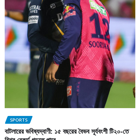
SPORTS
বাটলারের ভবিষ্যদ্বাণী: ১৫ বছরের বৈভব সূর্যবংশী টি২০-তে
বিশ্ব রেকর্ড গড়তে পারে