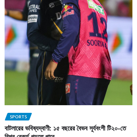
SPORTS
বাটলারের ভবিষ্যদ্বাণী: ১৫ বছরের বৈভব সূর্যবংশী টি২০-তে
বিশ্ব রেকর্ড গড়তে পারে