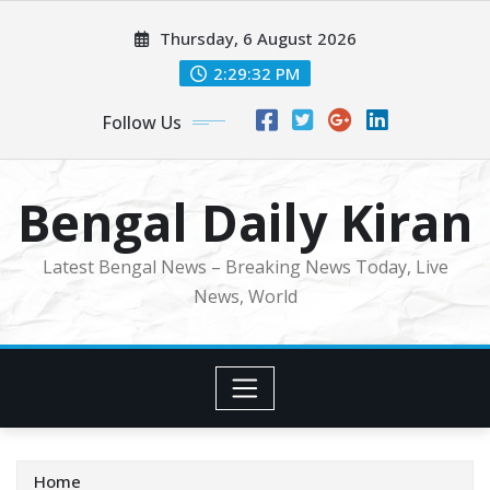
Skip
Thursday, 6 August 2026
to
content
2:29:34 PM
Follow Us
Bengal Daily Kiran
Latest Bengal News – Breaking News Today, Live
News, World
Home