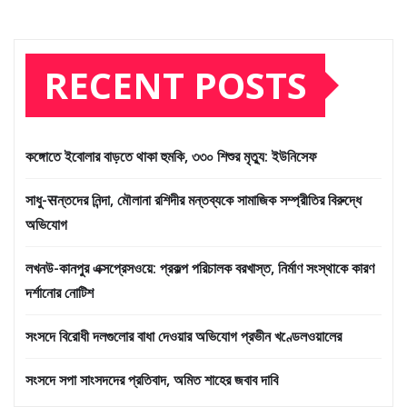
RECENT POSTS
কঙ্গোতে ইবোলার বাড়তে থাকা হুমকি, ৩৩০ শিশুর মৃত্যু: ইউনিসেফ
সাধু-सন্তদের নিন্দা, মৌলানা রশিদীর মন্তব্যকে সামাজিক সম্প্রীতির বিরুদ্ধে
অভিযোগ
লখনউ-কানপুর এক্সপ্রেসওয়ে: প্রকল্প পরিচালক বরখাস্ত, নির্মাণ সংস্থাকে কারণ
দর্শানোর নোটিশ
সংসদে বিরোধী দলগুলোর বাধা দেওয়ার অভিযোগ প্রভীন খণ্ডেলওয়ালের
সংসদে সপা সাংসদদের প্রতিবাদ, অমিত শাহের জবাব দাবি