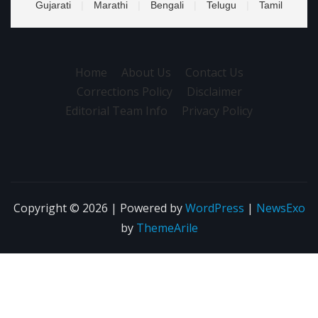
Gujarati
|
Marathi
|
Bengali
|
Telugu
|
Tamil
Home
About Us
Contact Us
Corrections Policy
Disclaimer
Editorial Team Info
Privacy Policy
Copyright © 2026 | Powered by
WordPress
|
NewsExo
by
ThemeArile