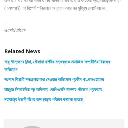
বলেছে। ধার শহরের কাজী ওকার সাদিক বলেছেন, তারা ভারতীয় প্রত্নতাত্ত্বিক জরিপ
(এএসআই) এর রিপোর্ট গভীরভাবে অধ্যয়ন করার পর সুপ্রিম কোর্টে যাবেন।
–
এএমটি/এবিএম
Related News
সাধু-सন্তদের নিন্দা, মৌলানা রশিদীর মন্তব্যকে সামাজিক সম্প্রীতির বিরুদ্ধে
অভিযোগ
সংসদে বিরোধী দলগুলোর বাধা দেওয়ার অভিযোগ প্রভীন খণ্ডেলওয়ালের
ঝারখন্ড সিআইডির বড় অভিযান, জেপিএসসি মামলায় পাঁচজন গ্রেফতার
মহারাষ্ট্রে উজনী বাঁধের জল ছাড়ার পরিমাণ কমানো হয়েছে