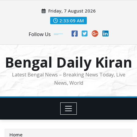
Skip
Friday, 7 August 2026
to
content
2:33:11 AM
Follow Us
Bengal Daily Kiran
Latest Bengal News – Breaking News Today, Live
News, World
Home