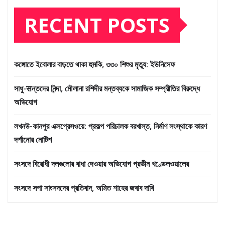
RECENT POSTS
কঙ্গোতে ইবোলার বাড়তে থাকা হুমকি, ৩৩০ শিশুর মৃত্যু: ইউনিসেফ
সাধু-सন্তদের নিন্দা, মৌলানা রশিদীর মন্তব্যকে সামাজিক সম্প্রীতির বিরুদ্ধে
অভিযোগ
লখনউ-কানপুর এক্সপ্রেসওয়ে: প্রকল্প পরিচালক বরখাস্ত, নির্মাণ সংস্থাকে কারণ
দর্শানোর নোটিশ
সংসদে বিরোধী দলগুলোর বাধা দেওয়ার অভিযোগ প্রভীন খণ্ডেলওয়ালের
সংসদে সপা সাংসদদের প্রতিবাদ, অমিত শাহের জবাব দাবি