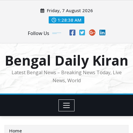
Skip
Friday, 7 August 2026
to
content
1:28:40 AM
Follow Us
Bengal Daily Kiran
Latest Bengal News – Breaking News Today, Live
News, World
Home