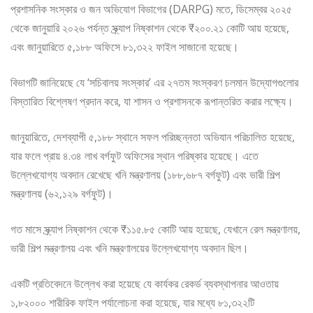
প্রশাসনিক সংস্কার ও জন অভিযোগ বিভাগের (DARPG) মতে, ডিসেম্বর ২০২৫
থেকে জানুয়ারি ২০২৬ পর্যন্ত স্ক্র্যাপ নিষ্কাশন থেকে ₹২০০.২১ কোটি আয় হয়েছে,
এবং জানুয়ারিতে ৫,১৮৮ অফিসে ৮১,৩২২ ফাইল সাজানো হয়েছে।
বিভাগটি জানিয়েছে যে ‘সচিবালয় সংস্কার’ এর ২৭তম সংস্করণ চলমান উদ্যোগগুলোর
বিস্তারিত বিশ্লেষণ প্রদান করে, যা শাসন ও প্রশাসনকে রূপান্তরিত করার লক্ষ্যে।
জানুয়ারিতে, দেশব্যাপী ৫,১৮৮ স্থানে সফল পরিচ্ছন্নতা অভিযান পরিচালিত হয়েছে,
যার ফলে প্রায় ৪.৩৪ লাখ বর্গফুট অফিসের স্থান পরিষ্কার হয়েছে। এতে
উল্লেখযোগ্য অবদান রেখেছে খনি মন্ত্রণালয় (১৮৮,৬৮৭ বর্গফুট) এবং ভারী শিল্প
মন্ত্রণালয় (৬২,১২৯ বর্গফুট)।
গত মাসে স্ক্র্যাপ নিষ্কাশন থেকে ₹১১৫.৮৫ কোটি আয় হয়েছে, যেখানে রেল মন্ত্রণালয়,
ভারী শিল্প মন্ত্রণালয় এবং খনি মন্ত্রণালয়ের উল্লেখযোগ্য অবদান ছিল।
একটি প্রতিবেদনে উল্লেখ করা হয়েছে যে কার্যকর রেকর্ড ব্যবস্থাপনার আওতায়
১,৮২০০০ শারীরিক ফাইল পর্যালোচনা করা হয়েছে, যার মধ্যে ৮১,৩২২টি