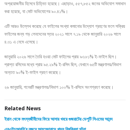
অপ্রয়োজনীয় হিসেবে চিহ্নিত হয়েছে। এছাড়াও, ৫৫৭,৮৫২ জনের অভিযোগ সমাধান
করা হয়েছে, যা মোট অভিযোগের ৯০.৪১%।
এটি আরও উল্লেখ করেছে যে ফাইলের সংখ্যা কমানোর উদ্যোগ গ্রহণের ফলে সক্রিয়
ফাইলের জন্য গড় লেনদেনের স্তর ২০২১ সালে ৭.১৯ থেকে জানুয়ারি ২০২৬ সালে
৪.৩১ এ নেমে এসেছে।
জানুয়ারি ২০২৬ সালে তৈরি হওয়া মোট ফাইলের প্রায় ৯৩.৮১% ই-ফাইল ছিল।
প্রাপ্ত রসিদের মধ্যে প্রায় ৯৫.২৯% ই-রসিদ ছিল, যেখানে ৬৫টি মন্ত্রণালয়/বিভাগ
অন্তত ৯০% ই-ফাইল গ্রহণ করেছে।
২৬ জানুয়ারি, পনেরটি মন্ত্রণালয়/বিভাগ ১০০% ই-রসিদে অংশগ্রহণ করেছে।
Related News
ইরান থেকে মৎস্যজীবীদের ফিরে আসার খবরে গুজরাটের ডেপুটি সিএমের আনন্দ
এনএইচআরসি’র নজরে আহমেদাবাদে খাদ্য বিষক্রিয়া ঘটনা