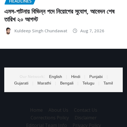
HEADLINES
এমস-পাটনায় বিভিন্ন পদে নিয়োগের সুযোগ, আবেদন শেষ
তারিখ ২০ আগস্ট
Kuldeep Singh Chundawat
Aug 7, 2026
Our Network:
English
|
Hindi
|
Punjabi
|
Gujarati
|
Marathi
|
Bengali
|
Telugu
|
Tamil
Home
About Us
Contact Us
Corrections Policy
Disclaimer
Editorial Team Info
Privacy Policy