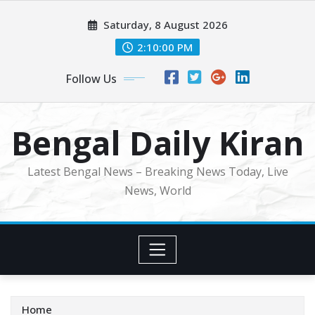
Skip
Saturday, 8 August 2026
to
content
2:10:02 PM
Follow Us
Bengal Daily Kiran
Latest Bengal News – Breaking News Today, Live
News, World
Home