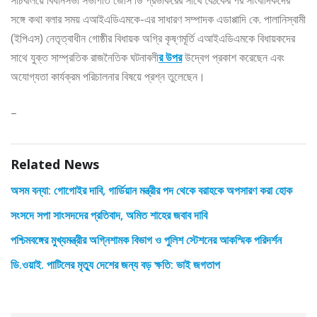
সচিবালয়ে বিধানসভা সভাপতি জেসি ডি প্রভাকরের সাথে বৈঠকের পর সাংবাদিকদের
সঙ্গে কথা বলার সময় এআইএডিএমকে-এর সাধারণ সম্পাদক এডাপ্পাদি কে. পালানিস্বামী
(ইপিএস) নেতৃত্বাধীন গোষ্ঠীর বিধায়ক অগ্রি কৃষ্ণমূর্তি এআইএডিএমকে বিধায়কদের
সাথে যুক্ত সাম্প্রতিক রাজনৈতিক ঘটনাবলী
র উপর
উদ্বেগ প্রকাশ করেছেন এবং
অযোগ্যতা কার্যক্রম পরিচালনার বিষয়ে প্রশ্ন তুলেছেন।
–
Related News
অসম বন্যা: গোগোইর দাবি, গার্ডিয়ান মন্ত্রীর পদ থেকে বরাহকে অপসারণ করা হোক
সংসদে সপা সাংসদদের প্রতিবাদ, অমিত শাহের জবাব দাবি
পশ্চিমবঙ্গের মুখ্যমন্ত্রীর অগ্নিশামক বিভাগ ও পুলিশ স্টেশনের আকস্মিক পরিদর্শন
ডি.ওয়াই. পাটিলের মৃত্যু দেশের জন্য বড় ক্ষতি: ভাই জগতাপ