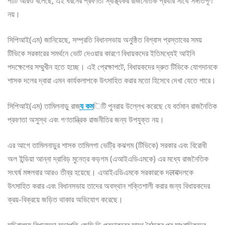
পার্টি আরও বলেছে, এই ধরনের প্রবণতা স্বাস্থ্যকর রাজনৈতিক প্রথার সাথে সঙ্গতিপূর্ণ
নয়।
সিপিআই(এম) জানিয়েছে, সম্প্রতি বিধানসভায় অনুষ্ঠিত বিশ্বাস প্রস্তাবের সময়
টিভিকে সরকারের সমর্থনে ভোট দেওয়ার কারণে বিধায়কদের ইতিমধ্যেই আইনি
পদক্ষেপের সম্মুখীন হতে হচ্ছে। এই প্রেক্ষাপটে, বিধায়কদের দ্রুত টিভিকে যোগদানকে
শাসক দলের দ্বারা এমন কার্যকলাপকে উৎসাহিত করার মতো হিসেবে দেখা যেতে পারে।
সিপিআই(এম) তামিলনাড়ু রাজ্
য কম
িটি পুনরায় উল্লেখ করেছে যে বর্তমান রাজনৈতিক
প্রবণতা অসুস্থ এবং গণতান্ত্রিক রাজনীতির জন্য উপযুক্ত নয়।
এর আগে তামিলনাড়ুর শাসক তামিলগা ভেট্রি কঝগম (টিভিকে) সরকার এবং বিরোধী
অল ইন্ডিয়া আন্না দ্রাবিড় মুনেত্র কড়গম (এআইএডিএমকে) এর মধ্যে রাজনৈতিক
সংঘর্ষ মঙ্গলবার আরও তীব্র হয়েছে। এআইএডিএমকে সরকারকে দलबদলকে
উৎসাহিত করার এবং বিধানসভায় তাদের অবস্থান শক্তিশালী করার জন্য বিধায়কদের
ক্রয়-বিক্রয়ে জড়িত থাকার অভিযোগ করেছে।