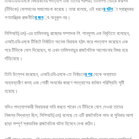
এআইএডিএমকে বিধায়কদের পদত্যাগ এবং তাদের পরপরই তামিলগা ভেট্রি কঝগম
(টিভিকে) যোগদানের সমালোচনা করেছে। তারা বলেছে, এই ধরনে
র ঘটন
া স্বাস্থ্যকর
গণতান্ত্রিক রাজনীতি
র জন
্য অনুকূল নয়।
সিপিআই(এম)-এর তামিলনাড়ু রাজ্যের সম্পাদক পি. শানমুগম এক বিবৃতিতে বলেছেন,
এআইএডিএমকে টিকিটে নির্বাচিত অনেক বিধায়ক হঠাৎ করে পদত্যাগ করেছেন এবং
পরে টিভিকে যোগ দিয়েছেন, যা এখন তামিলনাড়ুর রাজনৈতিক আলোচনার বিষয় হয়ে
দাঁড়িয়েছে।
তিনি উল্লেখ করেছেন, এআইএডিএমকে-তে নির্বাচনে
র পর
থেকে অব্যাহত
অভ্যন্তরীণ কলহ এবং গোষ্ঠী সংঘর্ষের কারণে পদত্যাগের বর্তমান পরিস্থিতি সৃষ্টি
হয়েছে।
যদিও পদত্যাগকারী বিধায়করা দাবি করতে পারেন যে টিভিকে যোগ দেওয়া তাদের
নিজস্ব সিদ্ধান্ত ছিল, সিপিআই(এম) বলেছে যে এটি রাজনৈতিক লাভ বা সুবিধার আশা
ছাড়া সম্পূর্ণ স্বাভাবিক রাজনৈতিক ঘটনা হিসেবে দেখা কঠিন।