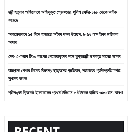
স্ত্রী হত্যার অভিযোগে অভিযুক্ত গ্রেফতার, পুলিশ সেক্টর-১৬৮ থেকে আটক
করেছে
আহমেদাবাদে ১৫ দিনে হাজারো অবৈধ দখল উচ্ছেদ, ৮.৬২ লক্ষ টাকা জরিমানা
আদায়
শের-এ-পঞ্জাব টি২০ কাপের খেলোয়াড়দের সঙ্গে মুখ্যমন্ত্রী ভগবন্ত মানের সাক্ষাৎ
ঝারখন্ডে পেপার লিকের বিরুদ্ধে ছাত্রদের প্রতিবাদ, সরকারের প্রতিশ্রুতি স্পষ্ট:
সুখদেব ভগত
শ্রীলঙ্কা ক্রিকেট ইলেভেনের প্রথম ইনিংসে ৮ উইকেট হারিয়ে ৩৬৩ রান ঘোষণা
RECENT