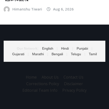
Himanshu Tiwari
Aug 6, 2026
Our Network:
English
|
Hindi
|
Punjabi
|
Gujarati
|
Marathi
|
Bengali
|
Telugu
|
Tamil
Home
About Us
Contact Us
Corrections Policy
Disclaimer
Editorial Team Info
Privacy Policy