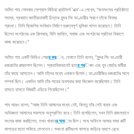
অমিত শাহ সোমবার সোশ্যাল মিডিয়া প্ল্যাটফর্ম ‘এক্স’-এ লেখেন, “জনসংঘের প্রতিষ্ঠাতা
সদস্য, প্রখ্যাত জাতীয়তাবাদী চিন্তক সুন্দর সিং ভাণ্ডারীর স্মরণে তাঁকে বিনম্র
শ্রদ্ধা। তিনি বিজেপির সংবিধান নির্মাণে গুরুত্বপূর্ণ ভূমিকা পালন করেছেন। তিনি
ছিলেন সংগঠনের এক শিল্পকার, যিনি ব্যক্তি, সমাজ এবং সংগঠনের প্রতিভা বিকাশে
কাজ করেছেন।”
অমিত শাহ একটি ভিডিও শেয়া
র কর
েন, যেখানে তিনি বলেন, “সুন্দর সিং ভাণ্ডারী
গুজরাটের রাজ্যপাল ছিলেন। স্বাভাবিকভাবেই ছাত্
র পর
িষদ এবং যুব মোর্চার কর্মীরা
তাঁর কাছে আসতেন। আমি তাঁদের মধ্যে একজন ছিলাম। ভাণ্ডারীজির গুজরাটের সাথে
সম্পর্ক ছিল। একদিন আমি তাঁর পায়ের অবস্থার কথা জিজ্ঞেস করেছিলাম। তিনি
হাসতে হাসতে বিষয়টি এড়িয়ে গিয়েছিলেন।”
শাহ আরও বলেন, “আজ তিনি আমাদের মধ্যে নেই, কিন্তু তাঁর সেই বাক্য এবং
অভিজ্ঞতা আমাদের সকলকে অনুপ্রাণিত করে। তিনি বলেছিলেন, যখন তিনি রাজস্থানে
সংঘের কাজ করছিলেন, তখন খাবারে
র অভ
াব ছিল। সংঘ অফিসে আসার সময় রুটি
কাপড়ের মতো শুকিয়ে ফেলতেন। শুকনো রুটিগুলো কাপড়ে জড়িয়ে ব্যাগে রেখে