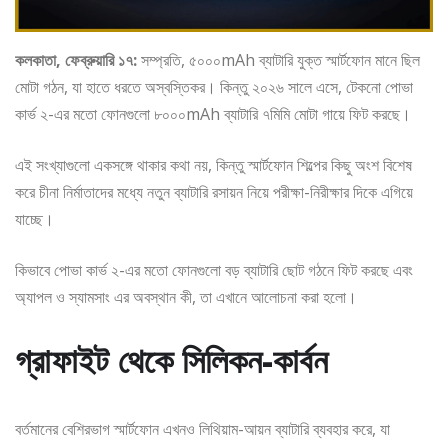
কলকাতা, ফেব্রুয়ারি ১৭:
সম্প্রতি, ৫০০০mAh ব্যাটারি যুক্ত স্মার্টফোন মানে ছিল
মোটা গঠন, যা হাতে ধরতে অস্বস্তিকর। কিন্তু ২০২৬ সালে এসে, টেকনো পোভা
কার্ভ ২-এর মতো ফোনগুলো ৮০০০mAh ব্যাটারি ৭মিমি মোটা গায়ে ফিট করছে।
এই সংখ্যাগুলো একসঙ্গে থাকার কথা নয়, কিন্তু স্মার্টফোন শিল্পের কিছু অংশ বিশেষ
করে চীনা নির্মাতাদের মধ্যে নতুন ব্যাটারি রসায়ন নিয়ে পরীক্ষা-নিরীক্ষার দিকে এগিয়ে
যাচ্ছে।
কিভাবে পোভা কার্ভ ২-এর মতো ফোনগুলো বড় ব্যাটারি ছোট গঠনে ফিট করছে এবং
অ্যাপল ও স্যামসাং এর অবস্থান কী, তা এখানে আলোচনা করা হলো।
গ্রাফাইট থেকে সিলিকন-কার্বন
বর্তমানের বেশিরভাগ স্মার্টফোন এখনও লিথিয়াম-আয়ন ব্যাটারি ব্যবহার করে, যা