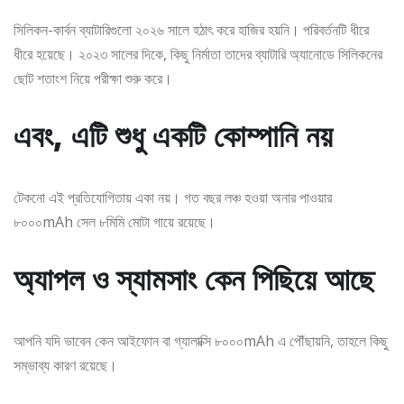
সিলিকন-কার্বন ব্যাটারিগুলো ২০২৬ সালে হঠাৎ করে হাজির হয়নি। পরিবর্তনটি ধীরে
ধীরে হয়েছে। ২০২৩ সালের দিকে, কিছু নির্মাতা তাদের ব্যাটারি অ্যানোডে সিলিকনের
ছোট শতাংশ নিয়ে পরীক্ষা শুরু করে।
এবং, এটি শুধু একটি কোম্পানি নয়
টেকনো এই প্রতিযোগিতায় একা নয়। গত বছর লঞ্চ হওয়া অনার পাওয়ার
৮০০০mAh সেল ৮মিমি মোটা গায়ে রয়েছে।
অ্যাপল ও স্যামসাং কেন পিছিয়ে আছে
আপনি যদি ভাবেন কেন আইফোন বা গ্যালাক্সি ৮০০০mAh এ পৌঁছায়নি, তাহলে কিছু
সম্ভাব্য কারণ রয়েছে।