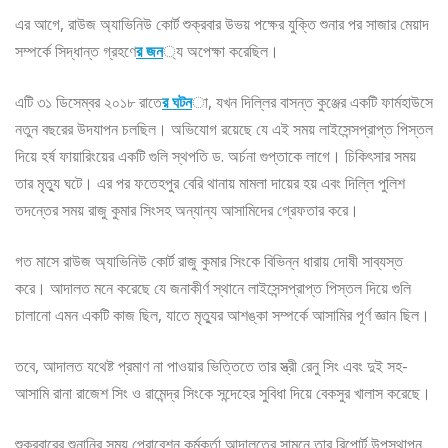
এর আগে, রাউজ অ্যাভিনিউ কোর্ট শুক্রবার উভয় পক্ষের যুক্তি শুনার পর সাজার মেয়াদ
সম্পর্কে সিদ্ধান্ত গ্রহণে
র জন
্য অপেক্ষা করেছিল।
এটি ৩১ ডিসেম্বর ২০১৮ রাতে
র ঘটন
া, যখন দিল্লির বাসন্ত কুঞ্জের একটি ফার্মহাউসে
নতুন বছরের উদযাপন চলছিল। অভিযোগ রয়েছে যে এই সময় লাইসেন্সপ্রাপ্ত পিস্তল
দিয়ে হর্ষ ফায়ারিংয়ের একটি গুলি স্থপতি ড. অর্চনা গুপ্তাকে লাগে। চিকিৎসার সময়
তার মৃত্যু ঘটে। এর পর ফতেহপুর বেরি থানায় মামলা দায়ের হয় এবং দিল্লি পুলিশ
তদন্তের সময় রাজু কুমার সিংসহ অন্যান্য আসামিদের গ্রেফতার করে।
গত মাসে রাউজ অ্যাভিনিউ কোর্ট রাজু কুমার সিংকে বিভিন্ন ধারায় দোষী সাব্যস্ত
করে। আদালত মনে করেছে যে জনাকীর্ণ স্থানে লাইসেন্সপ্রাপ্ত পিস্তল দিয়ে গুলি
চালানো এমন একটি কাজ ছিল, যাতে মৃত্যুর আশঙ্কা সম্পর্কে আসামির পূর্ণ জ্ঞান ছিল।
তবে, আদালত যথেষ্ট প্রমাণ না পাওয়ার ভিত্তিতে তার স্ত্রী রেনু সিং এবং দুই সহ-
আসামি রানা রাজেশ সিং ও রামেন্দ্র সিংকে সন্দেহের সুবিধা দিয়ে বেকসুর খালাস করেছে।
শুক্রবারের শুনানির সময় প্রোবেশন কর্মকর্তা আদালতের সামনে তার রিপোর্ট উপস্থাপন