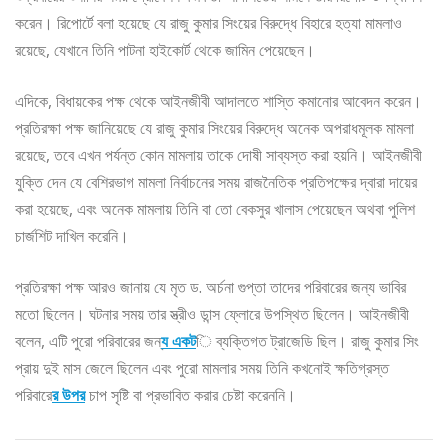
করেন। রিপোর্টে বলা হয়েছে যে রাজু কুমার সিংয়ের বিরুদ্ধে বিহারে হত্যা মামলাও
রয়েছে, যেখানে তিনি পাটনা হাইকোর্ট থেকে জামিন পেয়েছেন।
এদিকে, বিধায়কের পক্ষ থেকে আইনজীবী আদালতে শাস্তি কমানোর আবেদন করেন।
প্রতিরক্ষা পক্ষ জানিয়েছে যে রাজু কুমার সিংয়ের বিরুদ্ধে অনেক অপরাধমূলক মামলা
রয়েছে, তবে এখন পর্যন্ত কোন মামলায় তাকে দোষী সাব্যস্ত করা হয়নি। আইনজীবী
যুক্তি দেন যে বেশিরভাগ মামলা নির্বাচনের সময় রাজনৈতিক প্রতিপক্ষের দ্বারা দায়ের
করা হয়েছে, এবং অনেক মামলায় তিনি বা তো বেকসুর খালাস পেয়েছেন অথবা পুলিশ
চার্জশিট দাখিল করেনি।
প্রতিরক্ষা পক্ষ আরও জানায় যে মৃত ড. অর্চনা গুপ্তা তাদের পরিবারের জন্য ভাবির
মতো ছিলেন। ঘটনার সময় তার স্ত্রীও ডান্স ফ্লোরে উপস্থিত ছিলেন। আইনজীবী
বলেন, এটি পুরো পরিবারের জন্
য একট
ি ব্যক্তিগত ট্রাজেডি ছিল। রাজু কুমার সিং
প্রায় দুই মাস জেলে ছিলেন এবং পুরো মামলার সময় তিনি কখনোই ক্ষতিগ্রস্ত
পরিবারে
র উপর
চাপ সৃষ্টি বা প্রভাবিত করার চেষ্টা করেননি।