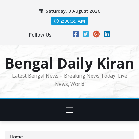
Skip
Saturday, 8 August 2026
to
content
2:00:41 AM
Follow Us
Bengal Daily Kiran
Latest Bengal News – Breaking News Today, Live
News, World
Home