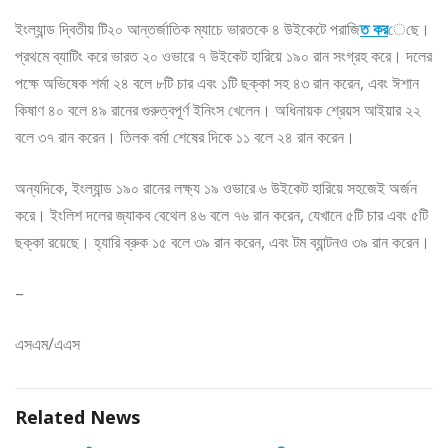
ইংল্যান্ড দ্বিতীয় টি২০ আন্তর্জাতিক ম্যাচে ভারতকে ৪ উইকেটে পরাজি
ত কর
েছে।
প্রথমে ব্যাটিং করে ভারত ২০ ওভারে ৭ উইকেট হারিয়ে ১৯০ রান সংগ্রহ করে। দলের
পক্ষে অভিষেক শর্মা ২৪ বলে ৮টি চার এবং ১টি ছক্কা সহ ৪৩ রান করেন, এবং ঈশান
কিষাণ ৪০ বলে ৪৯ রানের গুরুত্বপূর্ণ ইনিংস খেলেন। অধিনায়ক শ্রেয়স আইয়ার ২২
বলে ৩৭ রান করেন। তিলক বর্মা শেষের দিকে ১১ বলে ২৪ রান করেন।
অন্যদিকে, ইংল্যান্ড ১৯০ রানের লক্ষ্য ১৯ ওভারে ৬ উইকেট হারিয়ে সহজেই অর্জন
করে। ইংলিশ দলের জ্যাকব বেথেল ৪৬ বলে ৭৬ রান করেন, যেখানে ৫টি চার এবং ৫টি
ছক্কা রয়েছে। হ্যারি ব্রুক ১৫ বলে ৩৯ রান করেন, এবং টম ব্যান্টনও ৩৯ রান করেন।
–
এসএম/এএস
Related News