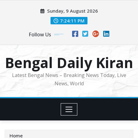
Skip
Sunday, 9 August 2026
to
content
7:24:13 PM
Follow Us
Bengal Daily Kiran
Latest Bengal News – Breaking News Today, Live
News, World
Home