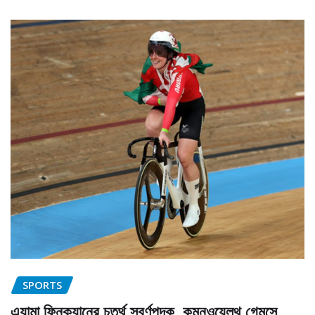
SPORTS
এ্যামা ফিনুক্যানের চতুর্থ স্বর্ণপদক, কমনওয়েলথ গেমসে