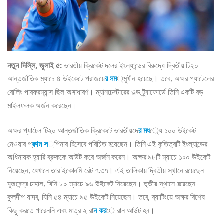
নতুন দিল্লি, জুলাই ৫:
ভারতীয় ক্রিকেট দলের ইংল্যান্ডের বিরুদ্ধে দ্বিতীয় টি২০
আন্তর্জাতিক ম্যাচে ৪ উইকেটে পরাজয়ে
র সম
্মুখীন হয়েছে। তবে, অক্ষর প্যাটেলের
বোলিং পারফরম্যান্স ছিল অসাধারণ। ম্যানচেস্টারের ওল্ড ট্র্যাফোর্ডে তিনি একটি বড়
মাইলফলক অর্জন করেছেন।
অক্ষর প্যাটেল টি২০ আন্তর্জাতিক ক্রিকেটে ভারতীয়দে
র মধ
্যে ১০০ উইকেট
নেওয়ার প্
রথম স
্পিনার হিসেবে পরিচিত হয়েছেন। তিনি এই কৃতিত্বটি ইংল্যান্ডের
অধিনায়ক হ্যারি ব্রুককে আউট করে অর্জন করেন। অক্ষর ৯৮টি ম্যাচে ১০০ উইকেট
নিয়েছেন, যেখানে তার ইকোনমি রেট ৭.৩৭। এই তালিকায় দ্বিতীয় স্থানে রয়েছেন
যুজবেন্দ্র চাহাল, যিনি ৮০ ম্যাচে ৯৬ উইকেট নিয়েছেন। তৃতীয় স্থানে রয়েছেন
কুলদীপ যাদব, যিনি ৫৪ ম্যাচে ৯৫ উইকেট নিয়েছেন। তবে, ব্যাটিংয়ে অক্ষর বিশেষ
কিছু করতে পারেননি এবং মাত্র ২ রা
ন কর
ে রান আউট হন।